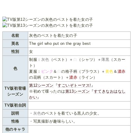
名前
灰色のベストを着た女の子
英名
The girl who put on the gray best
性別
女
制服：
灰色
（ベスト）＋
白
（シャツ）＋
薄黒
（スカー
ト）
色
夏服：
ピンク
＆
白
の格子柄（ブラウス）＋
黄色
＆
濃赤
の花柄（スカート）＋
濃赤
（ライン）
第12シーズン
『
すごいぞトーマス!
』
TV版初登場
※初めて喋ったのは
第13シーズン
『
すてきなおはなし
シーズン
かい
』
TV版初台詞
説明
・
灰色
のベストを着ている黒人の少女。
性格
・写真撮影が趣味らしい。
他のキャラ