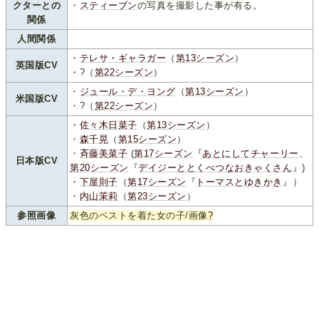
クターとの
・
スティーブン
の写真を撮影した事が有る。
関係
人間関係
・
テレサ・ギャラガー
（
第13シーズン
）
英国版CV
・?（
第22シーズン
）
・
ジュール・デ・ヨング
（
第13シーズン
）
米国版CV
・?（
第22シーズン
）
・
佐々木日菜子
（
第13シーズン
）
・
森千晃
（
第15シーズン
）
・
斉藤美菜子
(
第17シーズン
『
あとにしてチャーリー
、
日本版CV
第20シーズン
『
デイジーととくべつなおきゃくさん
』)
・
下屋則子
（
第17シーズン
『
トーマスとゆきかき
』）
・
内山茉莉
（
第23シーズン
）
参照画像
灰色のベストを着た女の子/画像
?