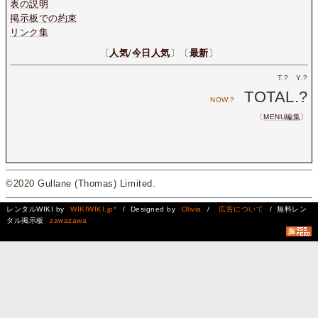
表の説明
掲示板での約束
リンク集
〔
人気
/
今日人気
〕〔
最新
〕
T.
?
Y.
?
TOTAL.
?
NOW.
?
〔
MENU編集
〕
©2020 Gullane (Thomas) Limited.
レンタルWIKI by
WIKIWIKI.jp*
/ Designed by
Olivia
/
広告について
/ 無料レン
タル掲示板
zawazawa