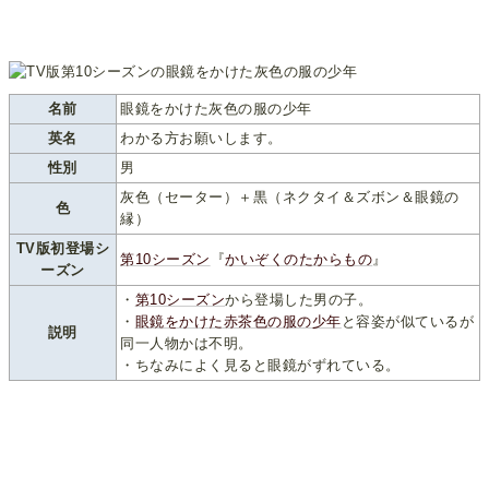
名前
眼鏡をかけた灰色の服の少年
英名
わかる方お願いします。
性別
男
灰色（セーター）＋黒（ネクタイ＆ズボン＆眼鏡の
色
縁）
TV版初登場シ
第10シーズン
『
かいぞくのたからもの
』
ーズン
・
第10シーズン
から登場した男の子。
・
眼鏡をかけた赤茶色の服の少年
と容姿が似ているが
説明
同一人物かは不明。
・ちなみによく見ると眼鏡がずれている。