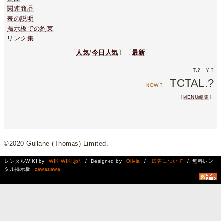
関連商品
表の説明
掲示板での約束
リンク集
〔
人気
/
今日人気
〕〔
最新
〕
T.
?
Y.
?
TOTAL.
?
NOW.
?
〔
MENU編集
〕
©2020 Gullane (Thomas) Limited.
レンタルWIKI by
WIKIWIKI.jp*
/ Designed by
Olivia
/
広告について
/ 無料レン
タル掲示板
zawazawa