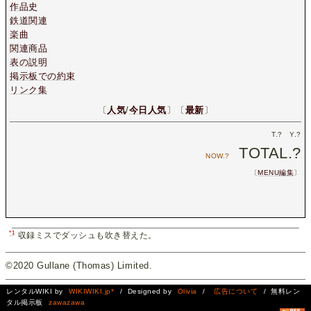
作品史
鉄道関連
楽曲
関連商品
表の説明
掲示板での約束
リンク集
〔
人気
/
今日人気
〕〔
最新
〕
T.
?
Y.
?
TOTAL.
?
NOW.
?
〔
MENU編集
〕
*1
収録ミスでダッシュも吹き替えた。
©2020 Gullane (Thomas) Limited.
レンタルWIKI by
WIKIWIKI.jp*
/ Designed by
Olivia
/
広告について
/ 無料レン
タル掲示板
zawazawa