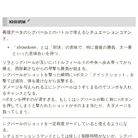
KHIIIRM
再現データ
の
シグバール
とのバトルで使える
シチュエーションコマン
ド
。
「showdown」とは「対決」の意味で、特に最後の勝負、大一番
といった意味合いを持つ。
ソラ
とシグバールが互いにバトルフィールドの中央へ歩み寄ってから
構え、西部劇さながらの早撃ち勝負が始まる。
シグバールがショットを撃った瞬間に○ボタン「クイックショット」を
撃てば成功、弾を避けながら反撃する。
ダメージを与えられる上にシグバールはうずくまるのでコンボを入れ
るチャンスとなる。
○ボタンを押すのが遅すぎる、もしくはシグバールが動く前に○ボタン
を押してしまうと撃たれたショットがそのまま当たり、大ダメージを
負ってしまう。
シグバールのショットを一定程度ガードしていると使えるようにな
る。
シチュエーションコマンドとしては珍しく制限時間がないが、シグバ