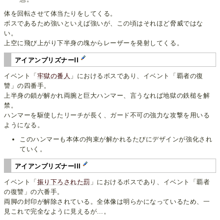
体を回転させて体当たりをしてくる。
ボスであるため強いといえば強いが、この頃はそれほど脅威ではな
い。
上空に飛び上がり下半身の塊からレーザーを発射してくる。
アイアンプリズナーII
イベント「
牢獄の番人
」におけるボスであり、イベント「覇者の復
讐」の四番手。
上半身の鎖が解かれ両腕と巨大ハンマー、言うなれば地獄の鉄槌を解
禁。
ハンマーを駆使したリーチが長く、ガード不可の強力な攻撃を用いる
ようになる。
このハンマーも本体の拘束が解かれるたびにデザインが強化され
ていく。
アイアンプリズナーIII
イベント「
振り下ろされた罰
」におけるボスであり、イベント「覇者
の復讐」の六番手。
両脚の封印が解除されている。全体像は明らかになっているため、一
見これで完全なように見えるが…。