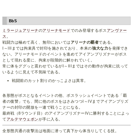
BbS
ミラージュアリーナ
の
アリーナモード
でのみ登場するボス
アンヴァー
ス
。
戦闘力は極めて高く、無印においては
アリーナの覇者
である。
I～IIIまでは拘束具で封印を施されており、本来の
強大な力
を発揮でき
ない。アリーナモードのイベントを進めてアイアンプリズナーがボス
として現れる度に、拘束が段階的に解かれていく。
常に体をググっと震わせているがI～IIIまではその動作が拘束に抗って
いるように見えて不気味である。
戦闘前のカット割りのかっこよさは異常。
各形態がボスとなるイベントの他、ボスラッシュイベントである「覇
者の復讐」でも、間に他のボスをはさみつつI～IVまでアイアンプリズ
ナーの封印の開放を一連で戦うことになる。
最終戦（8ラウンド目）のアイアンプリズナーIVに勝利することによっ
て
アルテマウェポン
が手に入る。
全形態共通の攻撃法は地面に潜って真下から体当りしてくる技。