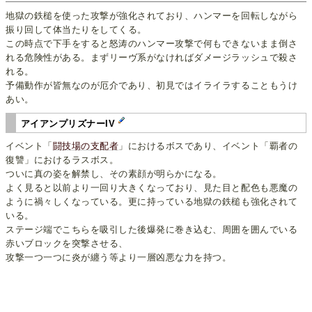
地獄の鉄槌を使った攻撃が強化されており、ハンマーを回転しながら
振り回して体当たりをしてくる。
この時点で下手をすると怒涛のハンマー攻撃で何もできないまま倒さ
れる危険性がある。まずリーヴ系がなければダメージラッシュで殺さ
れる。
予備動作が皆無なのが厄介であり、初見ではイライラすることもうけ
あい。
アイアンプリズナーIV
イベント「
闘技場の支配者
」におけるボスであり、イベント「覇者の
復讐」におけるラスボス。
ついに真の姿を解禁し、その素顔が明らかになる。
よく見ると以前より一回り大きくなっており、見た目と配色も悪魔の
ように禍々しくなっている。更に持っている地獄の鉄槌も強化されて
いる。
ステージ端でこちらを吸引した後爆発に巻き込む、周囲を囲んでいる
赤いブロックを突撃させる、
攻撃一つ一つに炎が纏う等より一層凶悪な力を持つ。