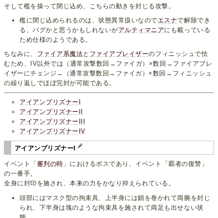
そして檻を操って閉じ込め、こちらの動きを封じる攻撃。
檻に閉じ込められるのは、状態異常扱いなので
エスナ
で解除でき
る。バグかと思うかもしれないが
アルティマニア
にも載っている
ため仕様のようである。
ちなみに、
ファイア系魔法
と
ファイアブレイザー
のフィニッシュで怯
むため、IV以外では（通常攻撃数回→ファイガ）×数回→ファイアブレ
イザーにチェンジ→（通常攻撃数回→ファイガ）×数回→フィニッシュ
の繰り返しでほぼ完封が可能である。
アイアンプリズナーI
アイアンプリズナーII
アイアンプリズナーIII
アイアンプリズナーIV
アイアンプリズナーI
イベント「
審判の時
」におけるボスであり、イベント「覇者の復讐」
の一番手。
全身に封印を施され、本来の力をかなり抑えられている。
頭部にはマスク型の拘束具、上半身には鎖を巻かれて両腕を封じ
られ、下半身は塊のような拘束具を施されて両足も出せない状
態。