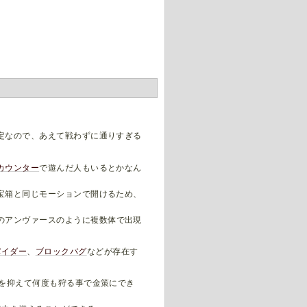
定なので、あえて戦わずに通りすぎる
カウンター
で遊んだ人もいるとかなん
宝箱と同じモーションで開けるため、
のアンヴァースのように複数体で出現
パイダー
、
ブロックバグ
などが存在す
所を抑えて何度も狩る事で金策にでき