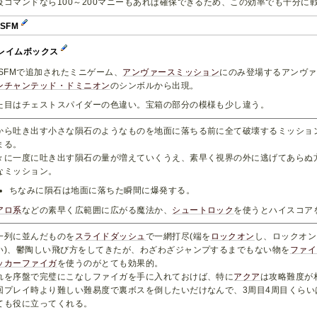
級コマンドなら100～200マニーもあれば確保できるため、この効率でも十分に
bSFM
レイムボックス
bSFMで追加されたミニゲーム、
アンヴァースミッション
にのみ登場するアンヴァ
ンチャンテッド・ドミニオン
のシンボルから出現。
た目はチェストスパイダーの色違い。宝箱の部分の模様も少し違う。
から吐き出す小さな隕石のようなものを地面に落ちる前に全て破壊するミッショ
まる。
々に一度に吐き出す隕石の量が増えていくうえ、素早く視界の外に逃げてあらぬ
なミッション。
ちなみに隕石は地面に落ちた瞬間に爆発する。
アロ系
などの素早く広範囲に広がる魔法か、
シュートロック
を使うとハイスコア
一列に並んだものを
スライドダッシュ
で一網打尽(端を
ロックオン
し、ロックオン
い)、鬱陶しい飛び方をしてきたが、わざわざジャンプするまでもない物を
ファイ
ッカーファイガ
を使うのがとても効果的。
れを序盤で完璧にこなしファイガを手に入れておけば、特に
アクア
は攻略難度が
回プレイ時より難しい難易度で裏ボスを倒したいだけなんで、3周目4周目くら
ても役に立ってくれる。