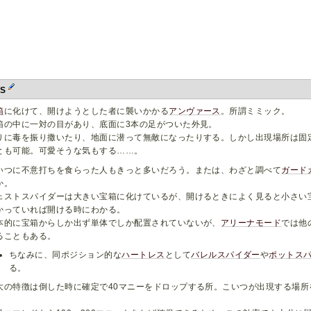
bS
箱
に化けて、開けようとした者に襲いかかる
アンヴァース
。所謂ミミック。
箱の中に一対の目があり、底面に3本の足がついた外見。
りに毒を振り撒いたり、地面に潜って無敵になったりする。しかし出現場所は固
とも可能。可愛そうな気もする……。
いつに不意打ちを食らった人もきっと多いだろう。または、わざと調べて
ガード
か。
ェストスパイダーは大きい宝箱に化けているが、開けるときによく見ると小さい
かっていれば開ける時にわかる。
本的に宝箱からしか出ず単体でしか配置されていないが、
アリーナモード
では他
ることもある。
ちなみに、同ポジション的な
ハートレス
として
バレルスパイダー
や
ポットス
る。
大の特徴は倒した時に確定で40マニーをドロップする所。こいつが出現する場
。