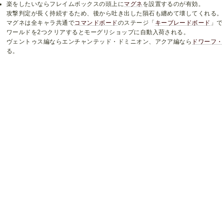
楽をしたいならフレイムボックスの頭上に
マグネ
を設置するのが有効。
攻撃判定が長く持続するため、後から吐き出した隕石も纏めて壊してくれる
マグネは全キャラ共通で
コマンドボード
のステージ「
キーブレードボード
」
ワールドを2つクリアするとモーグリショップに自動入荷される。
ヴェントゥス編ならエンチャンテッド・ドミニオン、アクア編なら
ドワーフ
る。