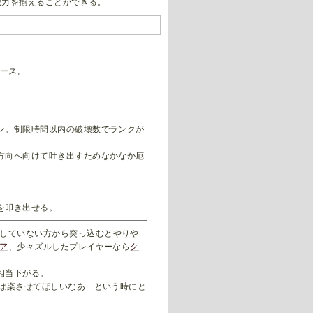
戦力を揃えることができる。
ース。
ン。制限時間以内の破壊数でランクが
方向へ向けて吐き出すためなかなか厄
を叩き出せる。
していない方から突っ込むとやりや
ア
、少々ズルしたプレイヤーなら
ク
相当下がる。
いは楽させてほしいなあ…という時にと