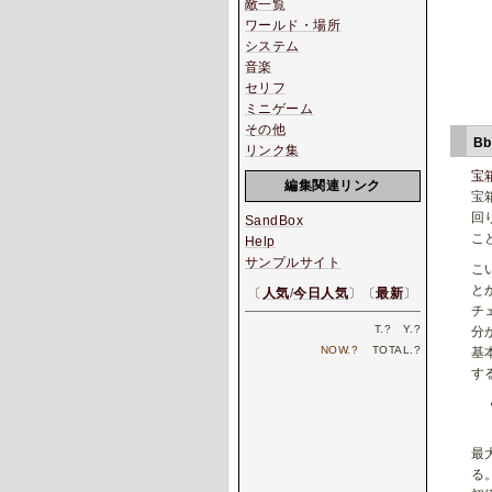
敵一覧
ワールド・場所
システム
音楽
セリフ
ミニゲーム
その他
B
リンク集
宝
編集関連リンク
宝
回
SandBox
こ
Help
サンプルサイト
こ
と
〔
人気
/
今日人気
〕〔
最新
〕
チ
T.
?
Y.
?
分
NOW.
?
TOTAL.
?
基
す
最
る