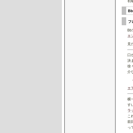
初
B
フ
B
エ
見
口
決
徐
介
エ
横
す
ラ
こ
前
っ