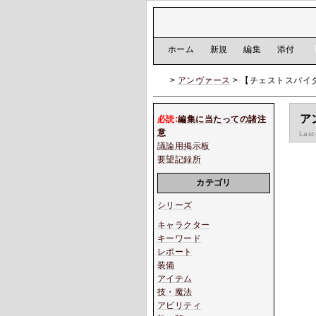
[
ホーム
|
新規
|
編集
|
添付
]
>
アンヴァース
> 【チェストスパイ
ア
必読:
編集に当たっての諸注
意
Last
議論用掲示板
要望記録所
カテゴリ
シリーズ
キャラクター
キーワード
レポート
装備
アイテム
技・魔法
アビリティ