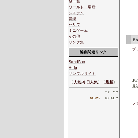
敵一覧
ワールド・場所
システム
音楽
セリフ
ミニゲーム
その他
B
リンク集
ブ
編集関連リンク
SandBox
Help
サンプルサイト
あ
〔
人気
/
今日人気
〕〔
最新
〕
最
T.
?
Y.
?
NOW.
?
TOTAL.
?
フ