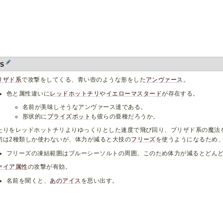
bS
リザド系
で攻撃をしてくる、青い壺のような形をした
アンヴァース
。
色と属性違いに
レッドホットチリ
や
イエローマスタード
が存在する。
名前が美味しそうなアンヴァース達である。
形状的に
プライズポット
も彼らの亜種だろうか。
たりをレッドホットチリよりゆっくりとした速度で飛び回り、ブリザド系の魔法
初は2種類しか使わないが、体力が減ると大技の
フリーズ
を使うようになるため
フリーズの凍結範囲はブルーシーソルトの周囲。このため体力が減るとどん
ァイア属性
の攻撃が有効。
名前を聞くと、
あのアイス
を思い出す。