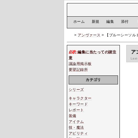
[
ホーム
|
新規
|
編集
|
添付
]
>
アンヴァース
> 【ブルーシーソル
ア
必読:
編集に当たっての諸注
意
Last
議論用掲示板
要望記録所
カテゴリ
シリーズ
キャラクター
キーワード
レポート
装備
アイテム
技・魔法
アビリティ