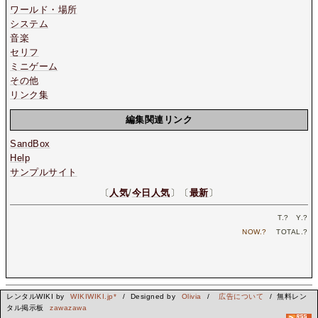
ワールド・場所
システム
音楽
セリフ
ミニゲーム
その他
リンク集
編集関連リンク
SandBox
Help
サンプルサイト
〔
人気
/
今日人気
〕〔
最新
〕
T.
?
Y.
?
NOW.
?
TOTAL.
?
レンタルWIKI by
WIKIWIKI.jp*
/ Designed by
Olivia
/
広告について
/ 無料レン
タル掲示板
zawazawa