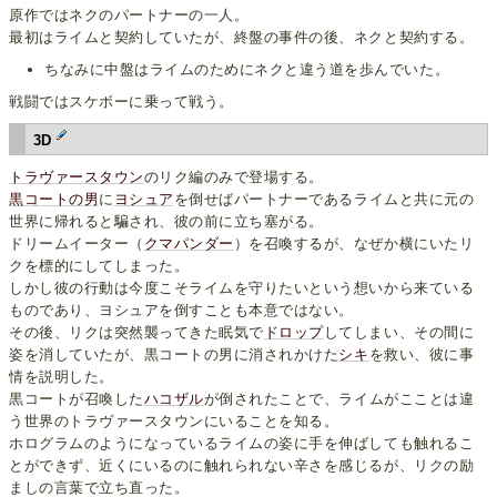
原作ではネクのパートナーの一人。
最初はライムと契約していたが、終盤の事件の後、ネクと契約する。
ちなみに中盤はライムのためにネクと違う道を歩んでいた。
戦闘ではスケボーに乗って戦う。
3D
トラヴァースタウン
のリク編のみで登場する。
黒コートの男
に
ヨシュア
を倒せばパートナーであるライムと共に元の
世界に帰れると騙され、彼の前に立ち塞がる。
ドリームイーター（
クマパンダー
）を召喚するが、なぜか横にいたリ
クを標的にしてしまった。
しかし彼の行動は今度こそライムを守りたいという想いから来ている
ものであり、ヨシュアを倒すことも本意ではない。
その後、リクは突然襲ってきた眠気で
ドロップ
してしまい、その間に
姿を消していたが、黒コートの男に消されかけた
シキ
を救い、彼に事
情を説明した。
黒コートが召喚した
ハコザル
が倒されたことで、ライムがこことは違
う世界のトラヴァースタウンにいることを知る。
ホログラムのようになっているライムの姿に手を伸ばしても触れるこ
とができず、近くにいるのに触れられない辛さを感じるが、リクの励
ましの言葉で立ち直った。