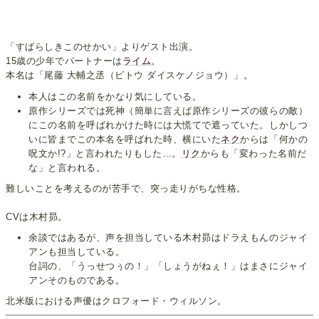
「すばらしきこのせかい」よりゲスト出演。
15歳の少年でパートナーは
ライム
。
本名は「尾藤 大輔之丞（ビトウ ダイスケノジョウ）」。
本人はこの名前をかなり気にしている。
原作シリーズでは死神（簡単に言えば原作シリーズの彼らの敵）
にこの名前を呼ばれかけた時には大慌てで遮っていた。しかしつ
いに皆までこの本名を呼ばれた時、横にいた
ネク
からは「何かの
呪文か!?」と言われたりもした…。
リク
からも「変わった名前だ
な」と言われる。
難しいことを考えるのが苦手で、突っ走りがちな性格。
CVは木村昴。
余談ではあるが、声を担当している木村昴はドラえもんのジャイ
アンも担当している。
台詞の、「うっせつぅの！」「しょうがねぇ！」はまさにジャイ
アンそのものである。
北米版における声優はクロフォード・ウィルソン。