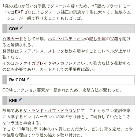
1発の威力が低い分手数でダメージを稼ぐため、HD版のプラウドモー
ドでは
EXPゼロ
によるダメージ補正の恩恵が非常に大きく、強敵をム
ーシューが一瞬で葬り去ることもしばしば。
COM
召喚カード
として登場。
ホロウバスティオン
の
隠し部屋
の
宝箱
を開け
ると解禁される。
発動技はフレアブレス。
ストック
枚数を増やすごとにレベルが上がり
強くなる。
そのほか
ファイガブレイク
や
メガフレア
といった強力な技を発動する
のにも必要であり、カードとしての重要度は高い。
Re:COM
COMにアクション要素が一新されたため、攻撃方法が変わった。
KHII
故郷である
ザ・ランド・オブ・ドラゴン
にて、これからフン族討伐隊
に入隊するピン（ムーラン）の家の守り神として同行していたところ
をソラ達と再会する。
そこで「1年前に守り神の力を貸したんだから、ピンに貸を返せ」とや
や強引な理由でソラ達の協力を取り付けた。