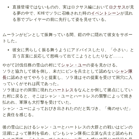
直接登場ではないものの、実はロクサス編において
ロクサス
が見
る夢の中で、KHIでソラに召喚された時の
イベントシーン
が流れ
る形でプレイヤーの前に先行して姿を見せている。
ムーランがピンとして振舞っている間、鎧の中に隠れて彼女をサポー
トした。
彼女に男らしく振る舞うようにアドバイスしたり、「小さい」と
言う言葉に反応して怒鳴って出てこようとしたりなど……。
やがて討伐任務の雪山の村にて
シャン・ユー
の姿を見かける。
ソラと協力して彼を倒し、未だにピンを兵士として認めない
シャン隊
長
に認めさせてやろうと提案し、ソラ達はその提案を受けて洞穴に入
っていくがそれは罠であった。
ソラ達はその洞窟に現れた
ハートレス
をなんとか倒して拠点にしてい
た村に戻ると、そこはシャン・ユーとハートレスの襲撃によって焼き
払われ、軍隊も大打撃を受けていた。
シャン・ユーによっておびき出されたのだと気づき、「俺のせいだ」
と責任を感じる。
後の雪山におけるシャン・ユーとハートレスの大群との戦いはピンの
活躍によって勝利を収め、ピンもシャン隊長に立派な兵士と認められ