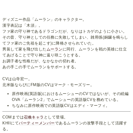
ディズニー作品「ムーラン」のキャラクター。
漢字表記は「木須」。
ファ家の守り神であるドラゴンだが、なりはトカゲのように小さい。
その昔、守り神としての任務に失敗してしまい、雑用係(銅鑼を鳴らし
てファ家のご先祖を起こす)に降格させられていた。
男装して家を飛び出した
ムーラン
に同行、ムーランを戦の英雄に仕立
てあげることで守り神に返り咲こうとする。
お調子者な性格だが、なかなかの切れ者。
あの手この手でムーランをサポートする。
CVは山寺宏一。
北米版ならびにFM版のCVはマーク・モーズリー。
原作映画(英語版)におけるムーシューのCVではないが、その続編
OVA「ムーラン2」でムーシューの英語版CVを務めている。
ちなみに原作映画での英語版CVはエディ・マーフィ。
COMまでは
召喚キャラ
として登場。
KHIIにて
パーティーメンバー
であるムーランの攻撃手段として活躍す
る。