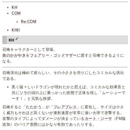
KH
COM
Re:COM
KHII
KH
召喚キャラクターとして登場。
炎のかがやき
を
フェアリー・ゴッドマザー
に渡すと召喚できるように
なる。
召喚演出は極めて彼らしい、その小ささを売りにしたコミカルな演出
である。
黒く猛々しいドラゴンが現れたかと思えば、コミカルな効果音と
共に
ソラ
の頭の上に乗っかった状態で正体を現し「ムーシューで
ーす！」と元気な挨拶。
召喚すると「
たたかう
」が「
フレアブレス
」に変化し、サイズは小さ
く威力もそれほど高くないが連射速度が非常に速い火球で攻撃する。
攻撃のタイプによってダメージが決まっている
カート・ジーサ
（FM版
追加）のバリア形態にはかなり有効であったりする。