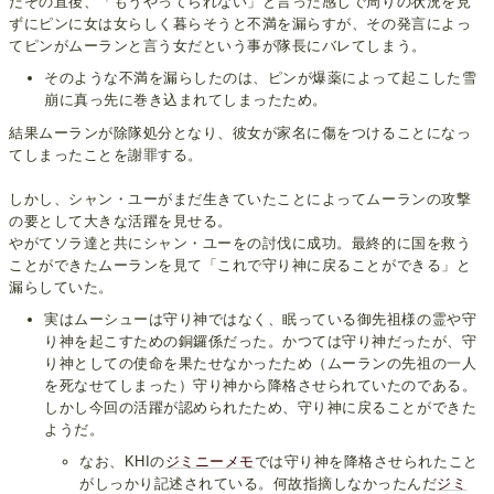
たその直後、「もうやってられない」と言った感じで周りの状況を見
ずにピンに女は女らしく暮らそうと不満を漏らすが、その発言によっ
てピンがムーランと言う女だという事が隊長にバレてしまう。
そのような不満を漏らしたのは、ピンが爆薬によって起こした雪
崩に真っ先に巻き込まれてしまったため。
結果ムーランが除隊処分となり、彼女が家名に傷をつけることになっ
てしまったことを謝罪する。
しかし、シャン・ユーがまだ生きていたことによってムーランの攻撃
の要として大きな活躍を見せる。
やがてソラ達と共にシャン・ユーをの討伐に成功。最終的に国を救う
ことができたムーランを見て「これで守り神に戻ることができる」と
漏らしていた。
実はムーシューは守り神ではなく、眠っている御先祖様の霊や守
り神を起こすための銅鑼係だった。かつては守り神だったが、守
り神としての使命を果たせなかったため（ムーランの先祖の一人
を死なせてしまった）守り神から降格させられていたのである。
しかし今回の活躍が認められたため、守り神に戻ることができた
ようだ。
なお、KHIの
ジミニーメモ
では守り神を降格させられたこと
がしっかり記述されている。何故指摘しなかったんだ
ジミ