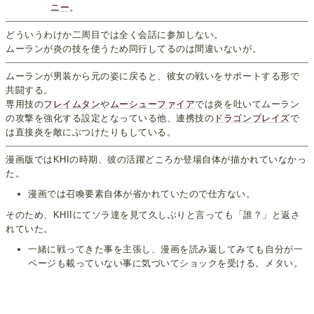
ニー
。
どういうわけか二周目では全く会話に参加しない。
ムーランが炎の技を使うため同行してるのは間違いないが。
ムーランが男装から元の姿に戻ると、彼女の戦いをサポートする形で
共闘する。
専用技の
フレイムタン
や
ムーシューファイア
では炎を吐いてムーラン
の攻撃を強化する設定となっている他、連携技の
ドラゴンブレイズ
で
は直接炎を敵にぶつけたりもしている。
漫画版ではKHIの時期、彼の活躍どころか登場自体が描かれていなかっ
た。
漫画では召喚要素自体が省かれていたので仕方ない。
そのため、KHIIにてソラ達を見て久しぶりと言っても「誰？」と返さ
れていた。
一緒に戦ってきた事を主張し、漫画を読み返してみても自分が一
ページも載っていない事に気づいてショックを受ける。メタい。