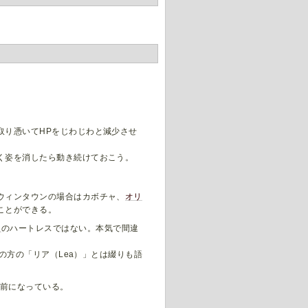
取り憑いてHPをじわじわと減少させ
く姿を消したら動き続けておこう。
ウィンタウンの場合はカボチャ、
オリ
ことができる。
人
のハートレスではない。本気で間違
ん彼の方の「リア（Lea）」とは綴りも語
う名前になっている。