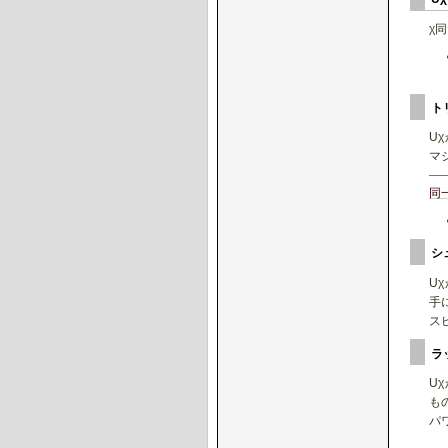
χ
ト
U
マ
同
シ
U
手
ス
ラ
U
も
パ