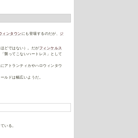
ウィンタウン
にも登場するのだが、
ジ
うほどではない）。だが
フィンケルス
に「襲ってこないハートレス」として
先にアトランティカやハロウィンタウ
ワールドは幅広いようだ。
している。