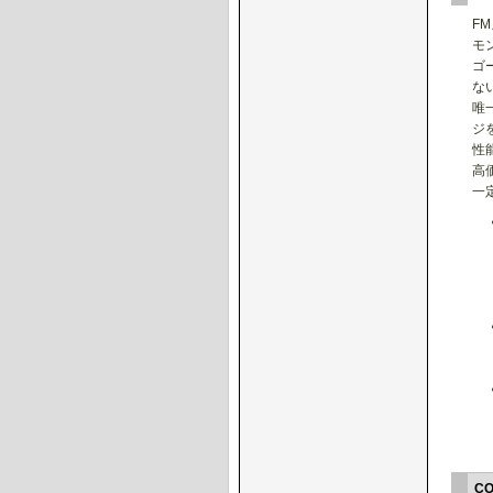
F
モ
ゴ
な
唯
ジ
性
高
一
C