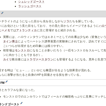
シュレッドゴースト
ラッシュゴースト
H
ーチライトのようになった目から光を出しながら
ソラ
たちを探している。
さにお化けという見た目をしており、その見た目からイメージできるように
ハロ
ニーメモ
では
アトランティカ
に主に登場すると紹介される。
実際には、ハロウィンタウンではエネミーとしての出番は少なめ（皆無とい
タイン博士
によってハートレス誘導装置の実験体にされており、訪れてすぐ
こいつらが出現するため印象には残りやすい。
初登場は
モンストロ
になることが多いだろう（一応モンストロをスルーして
ンに向かうこともできるが）。
カイリ
救出後には
トラヴァースタウン
にも登場するようになる。意外と生息
現する時は「ヒュ～…」といかにも幽霊が出るような効果音が流れる。
ちらに攻撃が当たると自身のHPを回復させる技を持っている。
HFM
分とカラフルな姿になった。
モンストロでのエンカウントではフィールドの極彩色っぷりに見事にマッチ
ランドゴースト