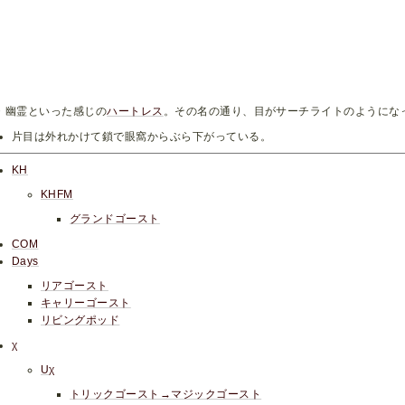
・幽霊といった感じの
ハートレス
。その名の通り、目がサーチライトのようにな
片目は外れかけて鎖で眼窩からぶら下がっている。
KH
KHFM
グランドゴースト
COM
Days
リアゴースト
キャリーゴースト
リビングポッド
χ
Uχ
トリックゴースト→マジックゴースト