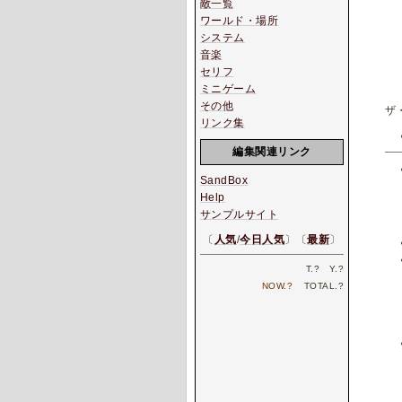
敵一覧
ワールド・場所
システム
音楽
セリフ
ミニゲーム
その他
ザ
リンク集
編集関連リンク
SandBox
Help
サンプルサイト
〔
人気
/
今日人気
〕〔
最新
〕
T.
?
Y.
?
NOW.
?
TOTAL.
?