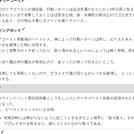
ャリーゴースト
記のリアゴーストの強化版。行動パターンはほぼ共通だがとにかくHPが高く怯
後からコンボで攻撃しておくとほぼ安全な他、炎・氷属性が弱点なので
ブリザラ
ともあり、その時は大量にダメージを稼ぐチャンス。
ビングポッド
アゴースト系最強のハートレス。例によって行動パターンは同じ。
ビーストキャ
ツボを破壊した時に出現する。
にかく攻撃力がトチ狂っており、取り憑かれるとレベルによっては軽く即死。防
。
ンダー系
以外の魔法が有効なので、ありったけ持って行きたいところ。
段倒しても美味しくないので、
グライド
で逃げ回りながらツボを破壊し、とっと
りする。
ロウィンイベント用討伐対象として久しぶりにサーチゴースト自体が追加された
になった。
た、ビーストキャッスルにも出現。
初来訪時には怖がらないように説こうとする
チリシィ
相手に「後ろ後ろ」を
て
プレイヤー
を和ませた。妙にコミカルなやり取りである。
χ