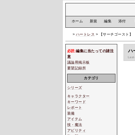
[
ホーム
|
新規
|
編集
|
添付
]
>
ハートレス
> 【サーチゴースト】
ハ
必読:
編集に当たっての諸注
意
Last
議論用掲示板
要望記録所
カテゴリ
シリーズ
キャラクター
キーワード
レポート
装備
アイテム
技・魔法
アビリティ