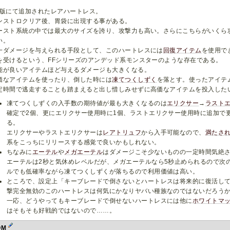
M版にて追加されたレアハートレス。
ンストロクリア後、胃袋に出現する事がある。
ースト系統の中では最大のサイズを誇り、攻撃力も高い。さらにこちらがいくら
い。
一ダメージを与えられる手段として、このハートレスには
回復アイテム
を使用で
を受けるという、FFシリーズのアンデッド系モンスターのような存在である。
能が良いアイテムほど与えるダメージも大きくなる。
価なアイテムを使ったり、倒した時には
凍てつくしずく
を落とす。使ったアイテ
定時間で逃走することも踏まえると出し惜しみせずに高価なアイテムを投入した
凍てつくしずくの入手数の期待値が最も大きくなるのは
エリクサー
→
ラスト
確定で2個、更にエリクサー使用時に1個、ラストエリクサー使用時に追加で
る。
エリクサーやラストエリクサーは
レアトリュフ
から入手可能なので、
満たさ
系をこっちにリリースする感覚で良いかもしれない。
ちなみに
エーテル
や
メガエーテル
はダメージこそ少ないものの一定時間気絶
エーテルは2秒と気休めレベルだが、メガエーテルなら5秒止められるので次
ルでも低確率ながら凍てつくしずくが落ちるので利用価値は高い。
ところで、設定上「キーブレードで倒さないとハートレスは将来的に復活し
撃完全無効のこのハートレスは何気にかなりヤバい種族なのではないだろう
一応、どうやってもキーブレードで倒せないハートレスには他に
ホワイトマ
はそもそも好戦的ではないので……。
OM