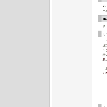
K
エ
D
サ
リ
H
近
る
幸
ド
一
ン