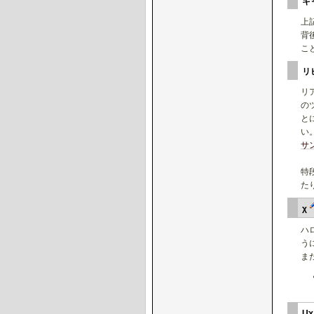
キ
上
背
こ
リ
リ
の
と
い
サ
特
た
χ
ハ
う
ま
U