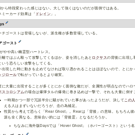
HIから特段変わった感じはない。大して強くはないのだが面倒ではある。
ネミーカード効果は「
ドレイン
」。
ays
ーチゴーストは登場しないが、派生種が多数登場している。
アゴースト
Pがやや高い幽霊型ハートレス。
距離ではぶん殴って攻撃してくるほか、姿を消したあと
ロクサス
の背後に出現し
という恐ろしい攻撃をしてくる。
い出現した時に動きを止めてなければ取り憑かれることはほぼないので、とにか
ッジロール
で転がっているとより確実。
度に大量に出現することが多くとにかく面倒な敵だが、全属性が弱点なのでハロ
ポスコロシアム
の場合は爆弾タルの爆発に巻き込めば一撃で、それも大量に倒す
一時期かつ一部で冗談半分に騒がれていた事があったようだが、決して
この
える人はまずいないだろうが、念の為補足。
性質から考えて恐らく「Rear Ghost」。Rearは「背後」の意味。もちろ
源も全く異なる。意味合い的には「背後霊」となるだろうか。
ちなみに海外版Daysでは「Hover Ghost」（ホバーゴースト）とい