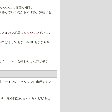
まないために面倒な相手。
を持っていくのがおすすめ。凍結する
ッスル
のツボ壊し
ミッション
でハズレ
御力はそうでもないがHPもかなり高
とミッションを終わらせた方が早かっ
後、
デイブレイクタウン
に出現するよ
やり、最終的にめちゃくちゃビビらせ