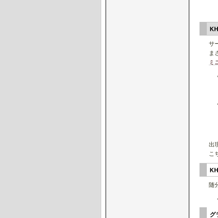
K
サ
ま
ミ
出
こ
K
随
グ