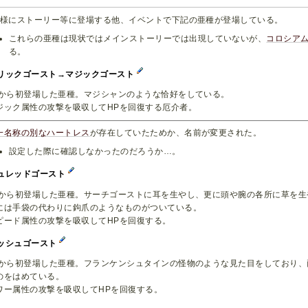
同様にストーリー等に登場する他、イベントで下記の亜種が登場している。
これらの亜種は現状ではメインストーリーでは出現していないが、
コロシア
る。
リックゴースト→マジックゴースト
χから初登場した亜種。マジシャンのような恰好をしている。
ジック属性の攻撃を吸収してHPを回復する厄介者。
一名称の別なハートレス
が存在していたためか、名前が変更された。
設定した際に確認しなかったのだろうか…。
ュレッドゴースト
χから初登場した亜種。サーチゴーストに耳を生やし、更に頭や腕の各所に草を
には手袋の代わりに鉤爪のようなものがついている。
ピード属性の攻撃を吸収してHPを回復する。
ッシュゴースト
χから初登場した亜種。フランケンシュタインの怪物のような見た目をしており
のをはめている。
ワー属性の攻撃を吸収してHPを回復する。