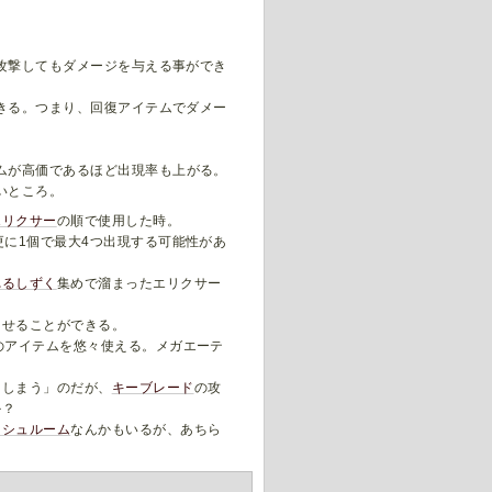
攻撃してもダメージを与える事ができ
きる。つまり、回復アイテムでダメー
ムが高価であるほど出現率も上がる。
いところ。
エリクサー
の順で使用した時。
更に1個で最大4つ出現する可能性があ
れるしずく
集めで溜まったエリクサー
させることができる。
のアイテムを悠々使える。メガエーテ
てしまう」のだが、
キーブレード
の攻
か？
ッシュルーム
なんかもいるが、あちら