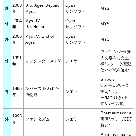
2003
Uru: Ages Beyond
Cyan
外
MYST
年
Myst
サンソフト
2004
Myst IV:
Cyan
外
MYST
年
Revelation
サンソフト
2005
Myst V: End of
Cyan
外
MYST
年
Ages
サンソフト
ファンタジー/狩
1991
人の姿をした王
外
キングスクエストV
シエラ
年
様/フクロウ/魔法
使いが城を盗む
Shivers
CG/一人称/一部
1995
シバース 呪われた
外
シエラ
実写/ホラ
年
博物館
ー/MYST系/洋
館/ハープ/鎖
Phantasmagoria
1995
外
ファンタズム
シエラ
実写/ホラー/CD7
年
枚組/
Phantasmagoria: