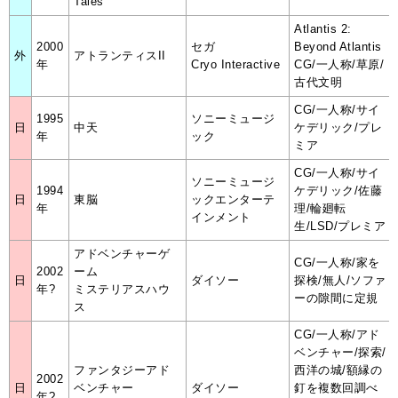
Tales
Atlantis 2:
2000
セガ
Beyond Atlantis
外
アトランティスII
年
Cryo Interactive
CG/一人称/草原/
古代文明
CG/一人称/サイ
1995
ソニーミュージ
日
中天
ケデリック/プレ
年
ック
ミア
CG/一人称/サイ
ソニーミュージ
1994
ケデリック/佐藤
日
東脳
ックエンターテ
年
理/輪廻転
インメント
生/LSD/プレミア
アドベンチャーゲ
CG/一人称/家を
2002
ーム
日
ダイソー
探検/無人/ソファ
年?
ミステリアスハウ
ーの隙間に定規
ス
CG/一人称/アド
ベンチャー/探索/
ファンタジーアド
西洋の城/額縁の
2002
日
ベンチャー
ダイソー
釘を複数回調べ
年?