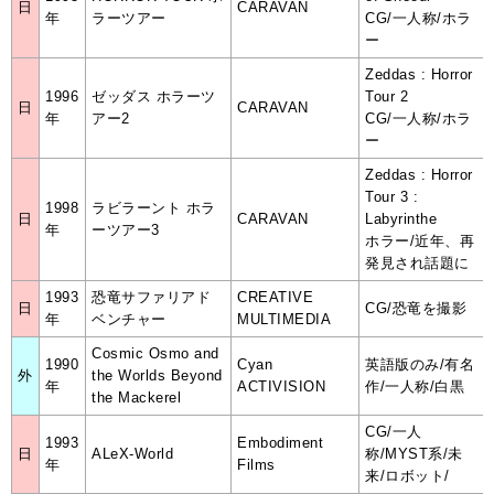
日
CARAVAN
年
ラーツアー
CG/一人称/ホラ
ー
Zeddas : Horror
1996
ゼッダス ホラーツ
Tour 2
日
CARAVAN
年
アー2
CG/一人称/ホラ
ー
Zeddas : Horror
Tour 3 :
1998
ラビラーント ホラ
日
CARAVAN
Labyrinthe
年
ーツアー3
ホラー/近年、再
発見され話題に
1993
恐竜サファリアド
CREATIVE
日
CG/恐竜を撮影
年
ベンチャー
MULTIMEDIA
Cosmic Osmo and
1990
Cyan
英語版のみ/有名
外
the Worlds Beyond
年
ACTIVISION
作/一人称/白黒
the Mackerel
CG/一人
1993
Embodiment
日
ALeX-World
称/MYST系/未
年
Films
来/ロボット/