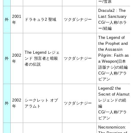
ー/雪原
Dracula2 : The
2001
Last Sanctuary
外
ドラキュラ2 聖域
ツクダシナジー
年
CG/一人称/ホラ
ー/続編
The Legend of
the Prophet and
the Assassin
The Legend レジェ
2002
Pilgrim: Faith as
外
ンド 預言者と暗殺
ツクダシナジー
年
a Weapon(日本
者の伝説
語版ナシ)の続編
CG/一人称/アラ
ビアン
Legend2 the
Secret of Alamut
2002
シークレット オブ
レジェンドの続
外
ツクダシナジー
年
アラムト
編
CG/一人称/アラ
ビアン
Necronomicon: