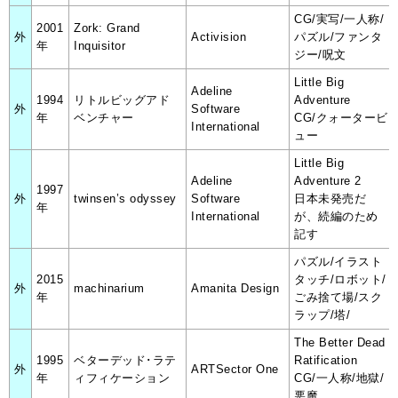
CG/実写/一人称/
2001
Zork: Grand
外
Activision
パズル/ファンタ
年
Inquisitor
ジー/呪文
Little Big
Adeline
1994
リトルビッグアド
Adventure
外
Software
年
ベンチャー
CG/クォータービ
International
ュー
Little Big
Adeline
Adventure 2
1997
外
twinsen’s odyssey
Software
日本未発売だ
年
International
が、続編のため
記す
パズル/イラスト
2015
タッチ/ロボット/
外
machinarium
Amanita Design
年
ごみ捨て場/スク
ラップ/塔/
The Better Dead
1995
ベターデッド･ラテ
Ratification
外
ARTSector One
年
ィフィケーション
CG/一人称/地獄/
悪魔