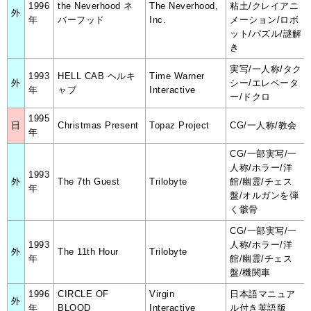
1996
the Neverhood ネ
The Neverhood,
粘土/クレイアニ
外
年
バーフッド
Inc.
メーション/ロボ
ット/パズル/謎解
き
実写/一人称/タク
1993
HELL CAB ヘルキ
Time Warner
外
シー/エレベータ
年
ャブ
Interactive
ー/ドクロ
1995
日
Christmas Present
Topaz Project
CG/一人称/教会
年
CG/一部実写/一
人称/ホラー/洋
1993
外
The 7th Guest
Trilobyte
館/幽霊/チェス
年
盤/オルガンを弾
く骸骨
CG/一部実写/一
1993
人称/ホラー/洋
外
The 11th Hour
Trilobyte
年
館/幽霊/チェス
盤/機関車
1996
CIRCLE OF
Virgin
日本語マニュア
外
年
BLOOD
Interactive
ル付き英語版