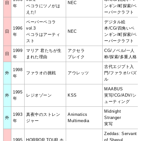
日
NEC
年
ペコラにツノがは
ンギン/町探索/ペ
えた!
ーパークラフト
ペーパーペコラ
デジタル絵
1996
vol.3
本/CG/四角いペ
日
NEC
年
ペコラはアーティ
ンギン/町探索/ペ
スト
ーパークラフト
1999
マリア 君たちが生
アクセラ
CG/ノベル/一人
日
年
まれた理由
ブレイク
称/探索/多重人格
古代エジプト入
1998
外
ファラオの挑戦
アウレッツ
門/ファラオ/パズ
年
ル
MAABUS
1995
外
レジオゾーン
KSS
実写/CG/ADV/シ
年
ューティング
Midnight
1993
真夜中のストレン
Animatics
外
Stranger
年
ジャー
Multimedia
実写
Zeddas: Servant
1995
HORROR TOUR ホ
of Sheoul