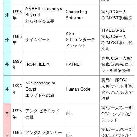
AMBER：Journeys
1996
Changeling
実写/CG/一人
外
Beyond
年
Software
称/MYST系/幽霊
知られざる世界
TIMELAPSE
KSS
1996
実写/CG/一人
外
タイムゲート
GTEエンターテ
年
称/MYST系/古代
インメント
文明
実写/CG/一人称/
1993
外
IRON HELIX
HATNET
探索/近未来/ロボ
年
ットを遠隔操作
実写/一部CG/一
Nile passage to
1995
人称/ナイル川/教
外
Egypt
Human Code
年
育的/パズル/舟で
エジプトへの旅
移動
実写/一人称/一部
1995
アンク ピラミッド
日
Ibis
CG/エジプト/ピ
年
の謎
ラミッド
実写/一人称/一部
1996
アンク2 ツタンカー
日
Ibis
CG/エジプト/ピ