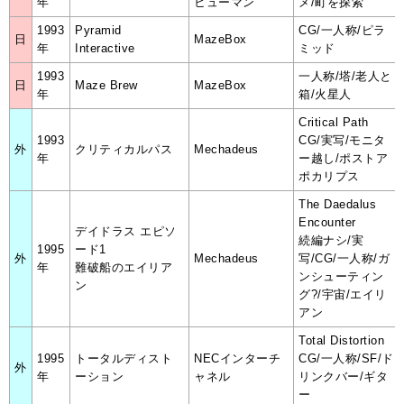
年
ヒューマン
メ/町を探索
1993
Pyramid
CG/一人称/ピラ
日
MazeBox
年
Interactive
ミッド
1993
一人称/塔/老人と
日
Maze Brew
MazeBox
年
箱/火星人
Critical Path
1993
CG/実写/モニタ
外
クリティカルパス
Mechadeus
年
ー越し/ポストア
ポカリプス
The Daedalus
Encounter
デイドラス エピソ
続編ナシ/実
1995
ード1
外
Mechadeus
写/CG/一人称/ガ
年
難破船のエイリア
ンシューティン
ン
グ?/宇宙/エイリ
アン
Total Distortion
1995
トータルディスト
NECインターチ
CG/一人称/SF/ド
外
年
ーション
ャネル
リンクバー/ギタ
ー