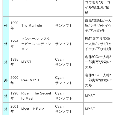
コウモリ/ガーゴ
イル/吸血鬼//棺
桶
白黒/英語版/一人
1990
外
The Manhole
サンソフト
称/ウサギ/セイウ
年
チ/下水道/舟
マンホール マスタ
FMT版アリ/CG/
1994
外
ーピース･エディシ
サンソフト
一人称/ウサギ/セ
年
ョン
イウチ/下水道/舟
名作/CG/一人称/
1995
Cyan
外
MYST
一部実写/探索/パ
年
サンソフト
ズル
名作/CG/一人称/
2000
Cyan
外
Real MYST
一部実写/探索/パ
年
サンソフト
ズル
1998
Riven: The Sequel
Cyan
外
MYST
年
to Myst
サンソフト
2001
Cyan
外
Myst III: Exile
MYST
年
サンソフト