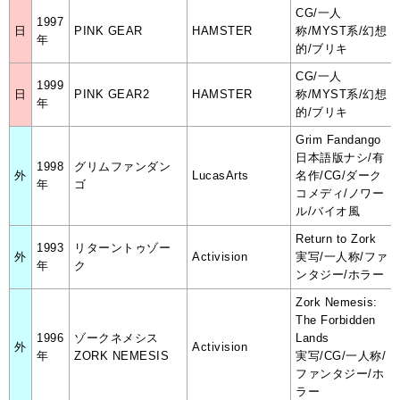
CG/一人
1997
日
PINK GEAR
HAMSTER
称/MYST系/幻想
年
的/ブリキ
CG/一人
1999
日
PINK GEAR2
HAMSTER
称/MYST系/幻想
年
的/ブリキ
Grim Fandango
日本語版ナシ/有
1998
グリムファンダン
外
LucasArts
名作/CG/ダーク
年
ゴ
コメディ/ノワー
ル/バイオ風
Return to Zork
1993
リターントゥゾー
外
Activision
実写/一人称/ファ
年
ク
ンタジー/ホラー
Zork Nemesis:
The Forbidden
1996
ゾークネメシス
Lands
外
Activision
年
ZORK NEMESIS
実写/CG/一人称/
ファンタジー/ホ
ラー