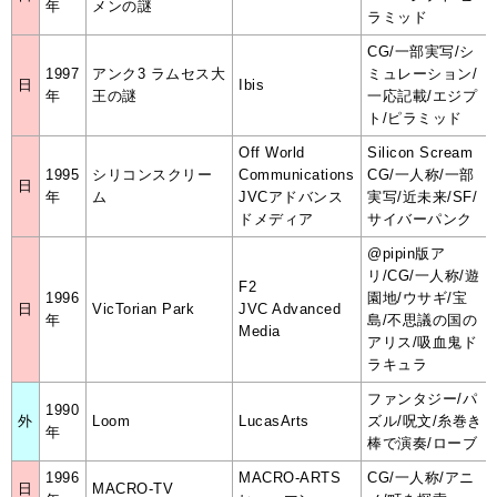
年
メンの謎
ラミッド
CG/一部実写/シ
1997
アンク3 ラムセス大
ミュレーション/
日
Ibis
年
王の謎
一応記載/エジプ
ト/ピラミッド
Off World
Silicon Scream
1995
シリコンスクリー
Communications
CG/一人称/一部
日
年
ム
JVCアドバンス
実写/近未来/SF/
ドメディア
サイバーパンク
@pipin版ア
リ/CG/一人称/遊
F2
1996
園地/ウサギ/宝
日
VicTorian Park
JVC Advanced
年
島/不思議の国の
Media
アリス/吸血鬼ド
ラキュラ
ファンタジー/パ
1990
外
Loom
LucasArts
ズル/呪文/糸巻き
年
棒で演奏/ローブ
1996
MACRO-ARTS
CG/一人称/アニ
日
MACRO-TV