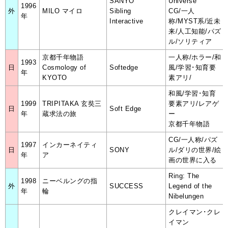
SANYO
Universe
1996
外
MILO マイロ
Sibling
CG/一人
年
Interactive
称/MYST系/近未
来/人工知能/パズ
ル/ソリティア
京都千年物語
一人称/ホラー/和
1993
日
Cosmology of
Softedge
風/学習･知育要
年
KYOTO
素アリ/
和風/学習･知育
1999
TRIPITAKA 玄奘三
要素アリ/レアゲ
日
Soft Edge
年
蔵求法の旅
ー
京都千年物語
CG/一人称/パズ
1997
インカーネイティ
日
SONY
ル/ダリの世界/絵
年
ア
画の世界に入る
Ring: The
1998
ニーベルングの指
外
SUCCESS
Legend of the
年
輪
Nibelungen
クレイマン･クレ
イマン