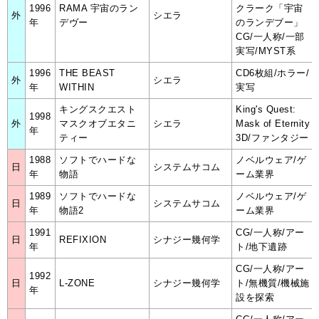
1996
RAMA 宇宙のラン
クラーク「宇宙
外
シエラ
年
デヴー
のランデブー」
CG/一人称/一部
実写/MYST系
1996
THE BEAST
CD6枚組/ホラー/
外
シエラ
年
WITHIN
実写
キングスクエスト
King's Quest:
1998
外
マスクオブエタニ
シエラ
Mask of Eternity
年
ティー
3D/ファンタジー
1988
ソフトでハードな
ノベルウェア/ゲ
日
システムサコム
年
物語
ーム業界
1989
ソフトでハードな
ノベルウェア/ゲ
日
システムサコム
年
物語2
ーム業界
1991
CG/一人称/アー
日
REFIXION
シナジー幾何学
年
ト/地下遺跡
CG/一人称/アー
1992
日
L-ZONE
シナジー幾何学
ト/無機質/機械施
年
設を探索