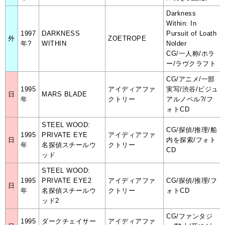
Darkness
Within: In
1997
DARKNESS
Pursuit of Loath
外
ZOETROPE
年?
WITHIN
Nolder
CG/一人称/ホラ
ー/ラヴクラフト
CG/アニメ/一部
1995
アイディアファ
実写/渋谷/ビジュ
日
MARS BLADE
年
クトリー
アルノベル?/フ
ォトCD
STEEL WOOD:
CG/探偵/推理/船
1995
PRIVATE EYE
アイディアファ
日
内を探索/フォト
年
名探偵スチールウ
クトリー
CD
ッド
STEEL WOOD:
1995
PRIVATE EYE2
アイディアファ
CG/探偵/推理/フ
日
年
名探偵スチールウ
クトリー
ォトCD
ッド2
CG/ファンタジ
1995
ダークチェイサー
アイディアファ