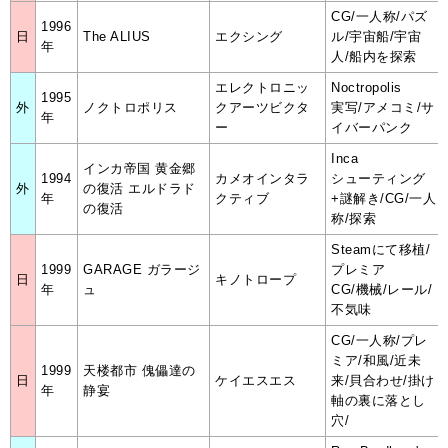
CG/一人称/パズ
1996
日
The ALIUS
エクシング
ル/宇宙船/宇宙
年
人/船内を探索
エレクトロニッ
Noctropolis
1995
外
ノクトロポリス
クアーツビクタ
実写/アメコミ/サ
年
ー
イバーパンク
Inca
インカ帝国 黄金郷
1994
カメオインタラ
シューティング
外
の復活 エルドラド
年
クティブ
+謎解き/CG/一人
の復活
称/探索
Steamにて移植/
1999
GARAGE ガラージ
プレミア
日
キノトロープ
年
ュ
CG/機械/レール/
不気味
CG/一人称/プレ
ミア/和風/近未
1999
天楼都市 傀儡達の
日
ケイエスエス
来/貝合わせ/掛け
年
静宴
軸の裏に落とし
穴/