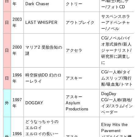
日
ー/騎士/死にゲ
年
Dark Chaser
クトリー
ー/フォトCD
サスペンスホラ
2003
日
LAST WHISPER
アウトブレイク
ーアドベンチャ
年
ー/ノベル
CG/ノベル/バイ
オ形式操作/新人
2000
マリア2 受胎告知の
日
アクセラ
ジャーナリスト/
年
謎
研究所に調査し
に
CG/一人称/タイ
1996
時空探偵DD 幻のロ
日
アスキー
ムスリップ/飛行
年
ーレライ
船/吸血鬼/トマト
DogDay
アスキー
1997
CG/一人称/路地/
外
DOGDAY
Asylum
年
イヌ/スラム/イン
Productions
ベーダー
どうなっちゃうの
Elroy Hits the
エルロイ
Pavement
1996
エルロイの長い一
外
アスク
パズル/イヌと機