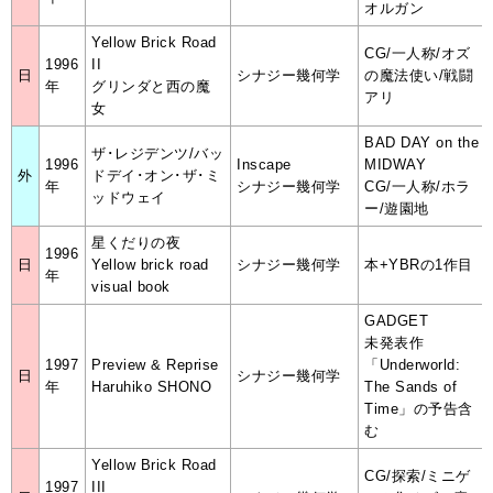
オルガン
Yellow Brick Road
CG/一人称/オズ
1996
II
日
シナジー幾何学
の魔法使い/戦闘
年
グリンダと西の魔
アリ
女
BAD DAY on the
ザ･レジデンツ/バッ
1996
Inscape
MIDWAY
外
ドデイ･オン･ザ･ミ
年
シナジー幾何学
CG/一人称/ホラ
ッドウェイ
ー/遊園地
星くだりの夜
1996
日
Yellow brick road
シナジー幾何学
本+YBRの1作目
年
visual book
GADGET
未発表作
1997
Preview & Reprise
「Underworld:
日
シナジー幾何学
年
Haruhiko SHONO
The Sands of
Time」の予告含
む
Yellow Brick Road
CG/探索/ミニゲ
1997
III