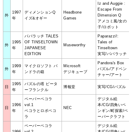
Iz and Auggie :
Escape From
1997
ディメンションQ
Headbone
外
Dimension Q
年
イズ&オギー
Games
アメコミ風/女の
子/ロボット
パパラッチ TALES
Paparazzi!:
1995
OF TINSELTOWN
Tales of
外
Museworthy
年
JAPANESE
Tinseltown
EDITION
実写/パパラッチ
Pandora's Box
1999
マイクロソフト パ
Microsoft
外
パズル/アドベン
年
ンドラの箱
デジキューブ
チャー/アート
1995
パズルの塔 ピータ
日
博報堂
実写/CG/パズル
年
ーフランクル
ペーパーペコラ
デジタル絵
1996
vol.1
本/CG/四角いペ
日
NEC
年
ペコラとロボペコ
ンギン/町探索/ペ
ラ
ーパークラフト
ペーパーペコラ
デジタル絵
1996
vol.2
本/CG/四角いペ