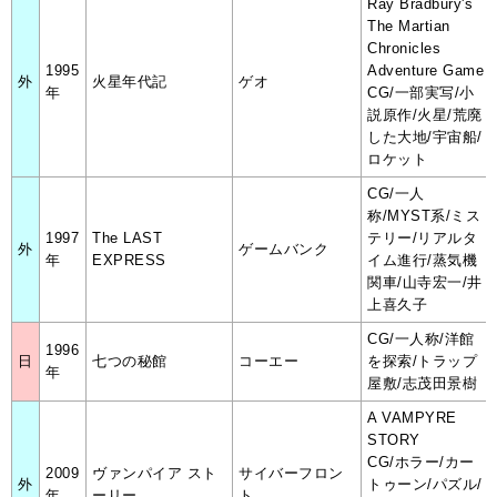
Ray Bradbury's
The Martian
Chronicles
1995
Adventure Game
外
火星年代記
ゲオ
年
CG/一部実写/小
説原作/火星/荒廃
した大地/宇宙船/
ロケット
CG/一人
称/MYST系/ミス
1997
The LAST
テリー/リアルタ
外
ゲームバンク
年
EXPRESS
イム進行/蒸気機
関車/山寺宏一/井
上喜久子
CG/一人称/洋館
1996
日
七つの秘館
コーエー
を探索/トラップ
年
屋敷/志茂田景樹
A VAMPYRE
STORY
CG/ホラー/カー
2009
ヴァンパイア スト
サイバーフロン
外
トゥーン/パズル/
年
ーリー
ト