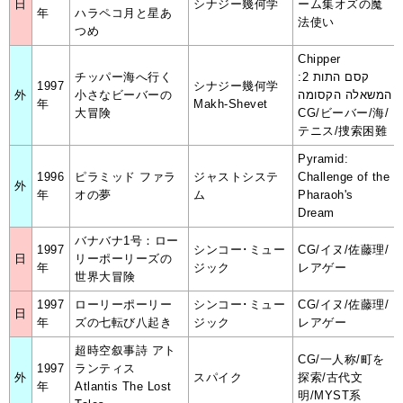
日
シナジー幾何学
ーム集オズの魔
年
ハラペコ月と星あ
法使い
つめ
Chipper
チッパー海へ行く
קסם התות 2:
1997
シナジー幾何学
外
小さなビーバーの
המשאלה הקסומה
年
Makh-Shevet
大冒険
CG/ビーバー/海/
テニス/捜索困難
Pyramid:
1996
ピラミッド ファラ
ジャストシステ
Challenge of the
外
年
オの夢
ム
Pharaoh's
Dream
バナバナ1号：ロー
1997
シンコー･ミュー
CG/イヌ/佐藤理/
日
リーポーリーズの
年
ジック
レアゲー
世界大冒険
1997
ローリーポーリー
シンコー･ミュー
CG/イヌ/佐藤理/
日
年
ズの七転び八起き
ジック
レアゲー
超時空叙事詩 アト
CG/一人称/町を
1997
ランティス
外
スパイク
探索/古代文
年
Atlantis The Lost
明/MYST系