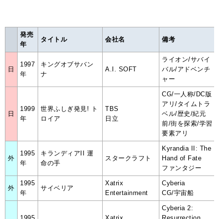
発売
タイトル
会社名
備考
年
ライオン/サバイ
1997
キングオブサバン
日
A.I. SOFT
バル/アドベンチ
年
ナ
ャー
CG/一人称/DC版
アリ/タイムトラ
1999
世界ふしぎ発見! ト
TBS
日
ベル/歴史/紀元
年
ロイア
日立
前/街を探索/学習
要素アリ
Kyrandia II: The
1995
キランディアII 運
外
スタークラフト
Hand of Fate
年
命の手
ファンタジー
1995
Xatrix
Cyberia
外
サイベリア
年
Entertainment
CG/宇宙船
Cyberia 2:
1995
Xatrix
Resurrection