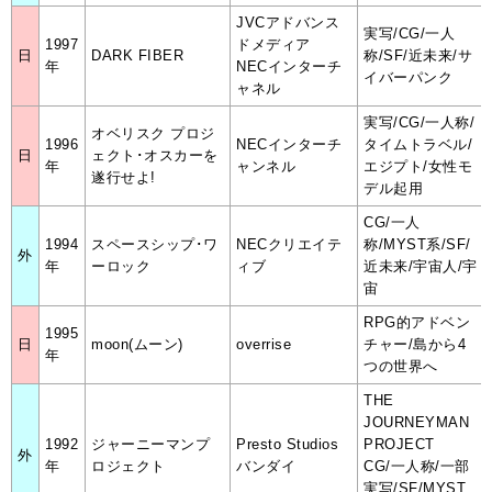
JVCアドバンス
実写/CG/一人
1997
ドメディア
日
DARK FIBER
称/SF/近未来/サ
年
NECインターチ
イバーパンク
ャネル
実写/CG/一人称/
オベリスク プロジ
1996
NECインターチ
タイムトラベル/
日
ェクト･オスカーを
年
ャンネル
エジプト/女性モ
遂行せよ!
デル起用
CG/一人
1994
スペースシップ･ワ
NECクリエイテ
称/MYST系/SF/
外
年
ーロック
ィブ
近未来/宇宙人/宇
宙
RPG的アドベン
1995
日
moon(ムーン)
overrise
チャー/島から4
年
つの世界へ
THE
JOURNEYMAN
1992
ジャーニーマンプ
Presto Studios
PROJECT
外
年
ロジェクト
バンダイ
CG/一人称/一部
実写/SF/MYST