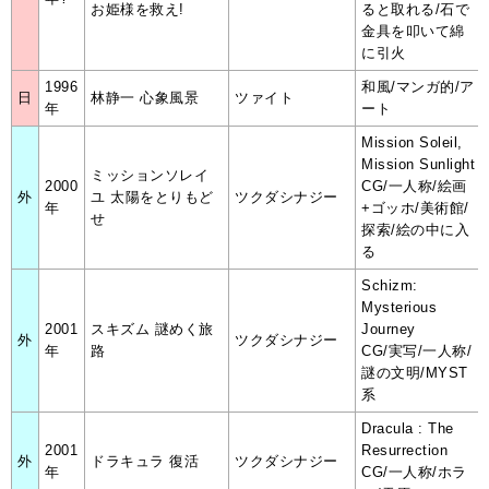
お姫様を救え!
ると取れる/石で
金具を叩いて綿
に引火
1996
和風/マンガ的/ア
日
林静一 心象風景
ツァイト
年
ート
Mission Soleil,
Mission Sunlight
ミッションソレイ
2000
CG/一人称/絵画
外
ユ 太陽をとりもど
ツクダシナジー
年
+ゴッホ/美術館/
せ
探索/絵の中に入
る
Schizm:
Mysterious
2001
スキズム 謎めく旅
Journey
外
ツクダシナジー
年
路
CG/実写/一人称/
謎の文明/MYST
系
Dracula : The
2001
Resurrection
外
ドラキュラ 復活
ツクダシナジー
年
CG/一人称/ホラ