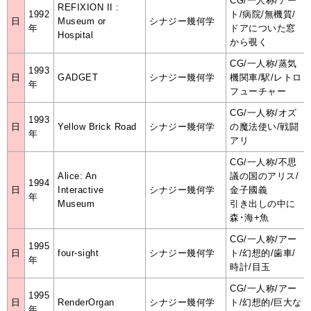
CG/一人称/アー
REFIXION II :
1992
ト/病院/無機質/
日
Museum or
シナジー幾何学
年
ドアについた窓
Hospital
から覗く
CG/一人称/蒸気
1993
日
GADGET
シナジー幾何学
機関車/駅/レトロ
年
フューチャー
CG/一人称/オズ
1993
日
Yellow Brick Road
シナジー幾何学
の魔法使い/戦闘
年
アリ
CG/一人称/不思
Alice: An
議の国のアリス/
1994
日
Interactive
シナジー幾何学
金子國義
年
Museum
引き出しの中に
森･海+魚
CG/一人称/アー
1995
日
four-sight
シナジー幾何学
ト/幻想的/歯車/
年
時計/目玉
CG/一人称/アー
1995
日
RenderOrgan
シナジー幾何学
ト/幻想的/巨大な
年