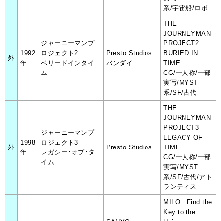
系/宇宙船/ロボ
THE
JOURNEYMAN
ジャーニーマンプ
PROJECT2
1992
ロジェクト2
Presto Studios
BURIED IN
外
年
ベリードインタイ
バンダイ
TIME
ム
CG/一人称/一部
実写/MYST
系/SF/古代
THE
JOURNEYMAN
PROJECT3
ジャーニーマンプ
LEGACY OF
1998
ロジェクト3
外
Presto Studios
TIME
年
レガシー･オブ･タ
CG/一人称/一部
イム
実写/MYST
系/SF/古代/アト
ランティス
MILO : Find the
Key to the