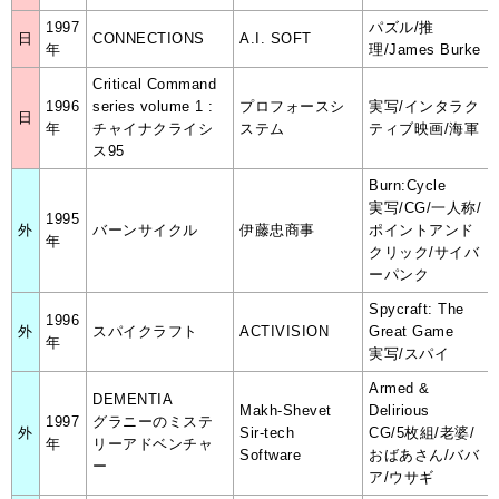
1997
パズル/推
日
CONNECTIONS
A.I. SOFT
年
理/James Burke
Critical Command
1996
series volume 1 :
プロフォースシ
実写/インタラク
日
年
チャイナクライシ
ステム
ティブ映画/海軍
ス95
Burn:Cycle
実写/CG/一人称/
1995
外
バーンサイクル
伊藤忠商事
ポイントアンド
年
クリック/サイバ
ーパンク
Spycraft: The
1996
外
スパイクラフト
ACTIVISION
Great Game
年
実写/スパイ
Armed &
DEMENTIA
Makh-Shevet
Delirious
1997
グラニーのミステ
外
Sir-tech
CG/5枚組/老婆/
年
リーアドベンチャ
Software
おばあさん/ババ
ー
ア/ウサギ