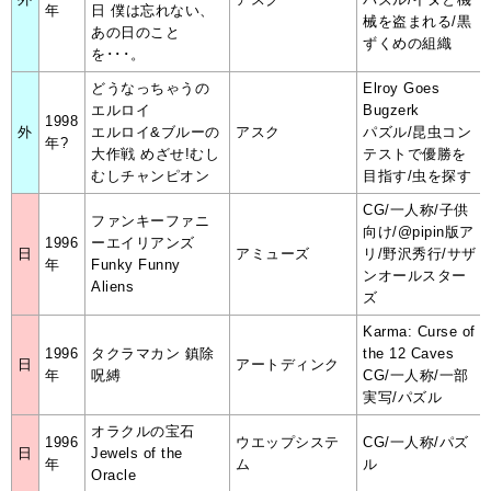
年
日 僕は忘れない、
械を盗まれる/黒
あの日のこと
ずくめの組織
を･･･。
どうなっちゃうの
Elroy Goes
エルロイ
Bugzerk
1998
外
エルロイ&ブルーの
アスク
パズル/昆虫コン
年?
大作戦 めざせ!むし
テストで優勝を
むしチャンピオン
目指す/虫を探す
CG/一人称/子供
ファンキーファニ
向け/@pipin版ア
1996
ーエイリアンズ
日
アミューズ
リ/野沢秀行/サザ
年
Funky Funny
ンオールスター
Aliens
ズ
Karma: Curse of
1996
タクラマカン 鎮除
the 12 Caves
日
アートディンク
年
呪縛
CG/一人称/一部
実写/パズル
オラクルの宝石
1996
ウエップシステ
CG/一人称/パズ
日
Jewels of the
年
ム
ル
Oracle