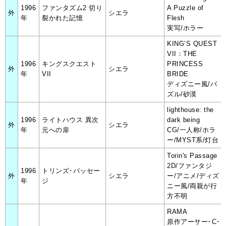
1996
ファンタズム2 切り
A Puzzle of
外
シエラ
年
裂かれた記憶
Flesh
実写/ホラー
KING’S QUEST
VII：THE
1996
キングスクエスト
PRINCESS
外
シエラ
年
VII
BRIDE
ディズニー風/パ
ズル/砂漠
lighthouse: the
1996
ライトハウス 異次
dark being
外
シエラ
年
元への扉
CG/一人称/ホラ
ー/MYST系/灯台
Torin's Passage
2D/ファンタジ
1996
トリンズ･パッセー
外
シエラ
ー/アニメ/ディズ
年
ジ
ニー風/両親が行
方不明
RAMA
原作アーサー･C･