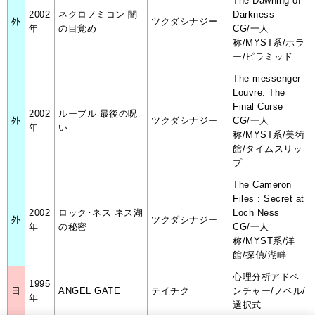
The Dawning of
2002
ネクロノミコン 闇
Darkness
外
ツクダシナジー
年
の目覚め
CG/一人
称/MYST系/ホラ
ー/ピラミッド
The messenger
Louvre: The
Final Curse
2002
ルーブル 最後の呪
外
ツクダシナジー
CG/一人
年
い
称/MYST系/美術
館/タイムスリッ
プ
The Cameron
Files : Secret at
2002
ロック･ネス ネス湖
Loch Ness
外
ツクダシナジー
年
の秘密
CG/一人
称/MYST系/洋
館/探偵/湖畔
心理分析アドベ
1995
日
ANGEL GATE
テイチク
ンチャー/ノベル/
年
選択式