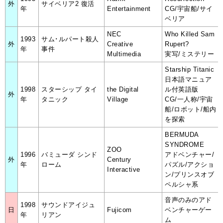
外
サイベリア2 復活
年
Entertainment
CG/宇宙船/サイ
ベリア
NEC
Who Killed Sam
1993
サム･ルパート殺人
外
Creative
Rupert?
年
事件
Multimedia
実写/ミステリー
Starship Titanic
日本語マニュア
1998
スターシップ タイ
the Digital
ル付英語版
外
年
タニック
Village
CG/一人称/宇宙
船/ロボット/船内
を探索
BERMUDA
SYNDROME
ZOO
1996
バミューダ シンド
アドベンチャー/
外
Century
年
ローム
パズル/アクショ
Interactive
ン/プリンスオブ
ペルシャ系
音声のみのアド
1998
サウンドアイジュ
日
Fujicom
ベンチャーゲー
年
リアン
ム