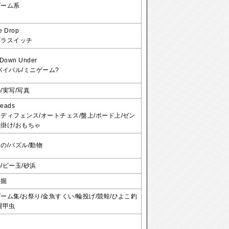
ゲーム系
e Drop
ゴラスイッチ
 Down Under
バイバル/ミニゲーム?
/実写/写真
heads
ディフェンス/オートチェス/盤上/ボード上/ゼン
掛け/おもちゃ
の/パズル/動物
/ビー玉/砂浜
発掘
ーム集/お祭り/金魚すくい/輪投げ/競蛙/ひよこ釣
闘甲虫