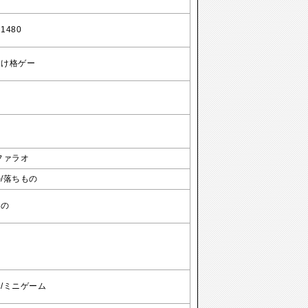
1480
向け格ゲー
ファラオ
/落ちもの
もの
/ミニゲーム