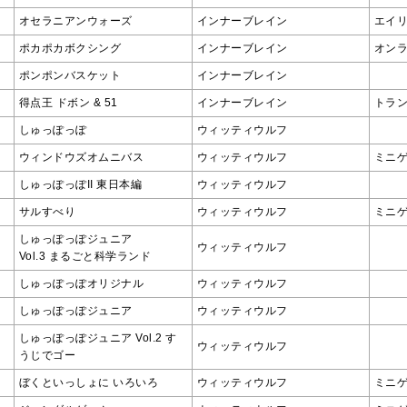
オセラニアンウォーズ
インナーブレイン
エイ
ポカポカボクシング
インナーブレイン
オン
ポンポンバスケット
インナーブレイン
得点王 ドボン & 51
インナーブレイン
トラ
しゅっぽっぽ
ウィッティウルフ
ウィンドウズオムニバス
ウィッティウルフ
ミニ
しゅっぽっぽII 東日本編
ウィッティウルフ
サルすべり
ウィッティウルフ
ミニ
しゅっぽっぽジュニア
ウィッティウルフ
Vol.3 まるごと科学ランド
しゅっぽっぽオリジナル
ウィッティウルフ
しゅっぽっぽジュニア
ウィッティウルフ
しゅっぽっぽジュニア Vol.2 す
ウィッティウルフ
うじでゴー
ぼくといっしょに いろいろ
ウィッティウルフ
ミニ