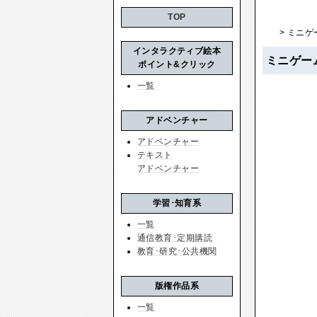
TOP
> ミニゲ
インタラクティブ絵本
ミニゲー
ポイント&クリック
一覧
アドベンチャー
アドベンチャー
テキスト
アドベンチャー
学習･知育系
一覧
通信教育･定期購読
教育･研究･公共機関
版権作品系
一覧