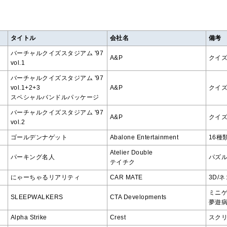
タイトル
会社名
備考
バーチャルクイズスタジアム '97
A&P
クイズ
vol.1
バーチャルクイズスタジアム '97
vol.1+2+3
A&P
クイズ
スペシャルバンドルパッケージ
バーチャルクイズスタジアム '97
A&P
クイズ
vol.2
ゴールデンナゲット
Abalone Entertainment
16種
Atelier Double
パーキング名人
パズル
テイチク
にゃーちゃるリアリティ
CAR MATE
3D/
ミニ
SLEEPWALKERS
CTA Developments
夢遊病
Alpha Strike
Crest
スクリ