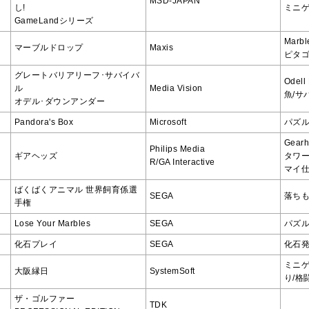
MSD-JAPAN
し!
ミニ
GameLandシリーズ
Marbl
マーブルドロップ
Maxis
ピタ
グレートバリアリーフ･サバイバ
Odell
ル
Media Vision
魚/サ
オデル･ダウンアンダー
Pandora's Box
Microsoft
パズル
Gear
Philips Media
ギアヘッズ
タワー
R/GA Interactive
マイ仕
ばくばくアニマル 世界飼育係選
SEGA
落ちも
手権
Lose Your Marbles
SEGA
パズル
化石プレイ
SEGA
化石
ミニゲ
大阪縁日
SystemSoft
り/格
ザ・ゴルファー
TDK