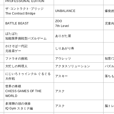
PROFESSIONAL EDITION
ザ･コントラクト･ブリッジ
UNBALANCE
爆発的
The Contract Bridge
ZOO
BATTLE BEAST
児童
7th Level
ぱたぱた
ありがた屋
知能限界挑戦型パズルゲーム
かけそば一代記
しりあがり寿
元祖昼ゲー
ファラオの挑戦
アウレッツ
知育/
大忙しの料理人
アクタスソリューション
パズル
にじいろトゥインクル ぐるぐる
アスキー
落ち
大作戦
世界の将棋
CHESS GAMES OF THE
アスク
WORLD
多湖輝の頭の体操
アスク
脳トレ
IQ Gym スタミナ編