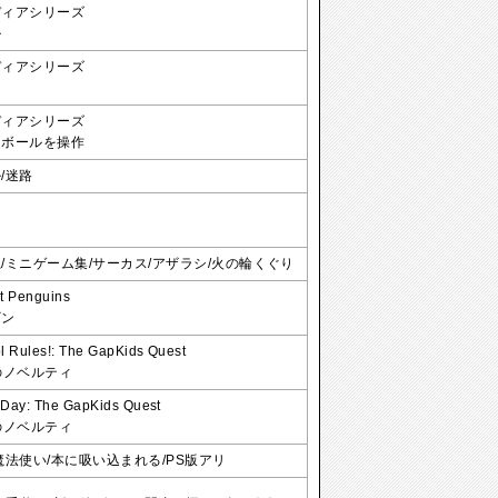
ディアシリーズ
ル
ディアシリーズ
ノ
ディアシリーズ
るボールを操作
/迷路
/ミニゲーム集/サーカス/アザラシ/火の輪くぐり
t Penguins
ギン
l Rules!: The GapKids Quest
のノベルティ
Day: The GapKids Quest
のノベルティ
魔法使い/本に吸い込まれる/PS版アリ