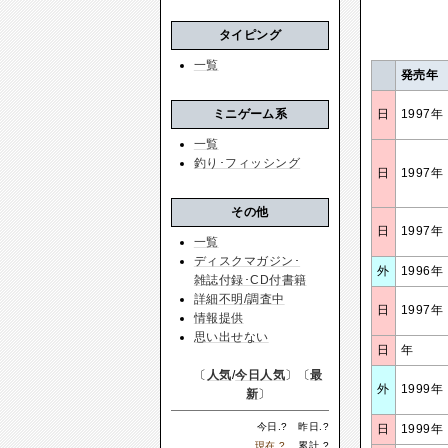
タイピング
一覧
発売年
ミニゲーム系
日
1997年
一覧
釣り･フィッシング
日
1997年
その他
日
1997年
一覧
ディスクマガジン･
外
1996年
雑誌付録･CD付書籍
詳細不明/調査中
日
1997年
情報提供
思い出せない
日
年
〔
人気
/
今日人気
〕〔
最
外
1999年
新
〕
今日.
?
昨日.
?
日
1999年
現在.
?
累計.
?