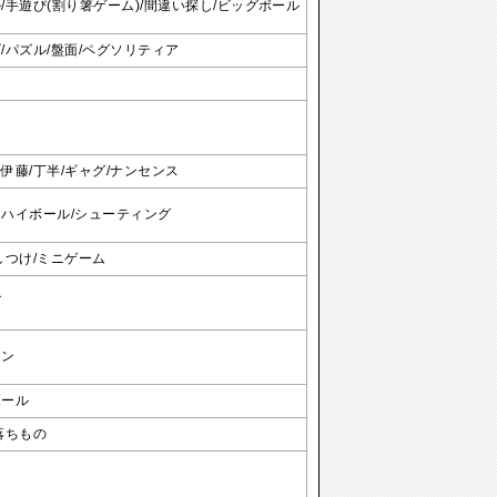
/手遊び(割り箸ゲーム)/間違い探し/ビッグボール
/パズル/盤面/ペグソリティア
伊藤/丁半/ギャグ/ナンセンス
ハイボール/シューティング
しつけ/ミニゲーム
ズ
メン
ボール
落ちもの