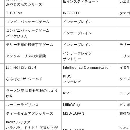
IEインスティテュート
カエル
おやじの活力シリーズ
T･BREAK
INFOCITY
タマゴ
コンビニパッケージゲーム
インナーブレイン
コンビニパッケージゲーム
インナーブレイン
パッケぴょん
テリー伊藤の極楽丁半ゲーム
インナーブレイン
テリー
インナーブレイン
アンクルトリスの大冒険
トリス
サントリー
ゆけゆけロンロン!
Intelligence Communication
イヌ/
KIDS
なるほど! ザ･ワールド
クイ
フジテレビ
ラーメン屋 目指せ究極のしょう
KSS
ラー
ゆ味
ルーニーラビリンス
LittleWing
ピン
ティータイムアグレッサーズ
MSD-JAPAN
将棋/
lookz ルックズ
ハラハラ、ドキドキ!間違いさが
lookz