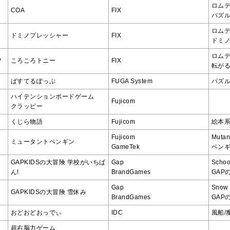
ロム
COA
FIX
パズ
ロム
ドミノプレッシャー
FIX
ドミ
ロム
?
ころころトニー
FIX
転が
ぱすてるぽっぷ
FUGA System
パズル
ハイテンションボードゲーム
Fujicom
クラッピー
くじら物語
Fujicom
絵本系
Fujicom
Mutan
ミュータントペンギン
GameTek
ペン
GAPKIDSの大冒険 学校がいちば
Gap
Schoo
ん!
BrandGames
GAP
Gap
Snow 
GAPKIDSの大冒険 雪休み
BrandGames
GAP
おどおどおっでぃ
IDC
風船/
超右脳力ゲーム