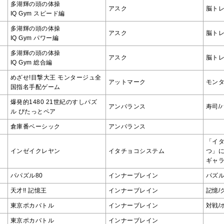
多湖輝の頭の体操
アスク
脳トレ
IQ Gym スピード編
多湖輝の頭の体操
アスク
脳トレ
IQ Gym パワー編
多湖輝の頭の体操
アスク
脳トレ
IQ Gym 総合編
めざせ!目撃大王 モンタージュ全
アットマーク
モン
国指名手配ゲーム
爆発的1480 21世紀のすしパズ
アンバランス
寿司/
ル ぴたっとペア
倉庫番ベーシック
アンバランス
「イ
インゼイクレヤン
イタチョコシステム
つ」
ギャ
パパズル80
インナーブレイン
パズ
天才!! 記憶王
インナーブレイン
記憶/
東京ポカバトル
インナーブレイン
対戦/
東京ポカバトル
インナーブレイン