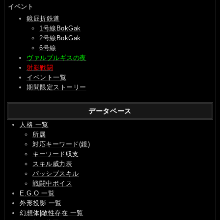
イベント
鏡屈折鉄道
1号線BokGak
2号線BokGak
6号線
ヴァルプルギスの夜
射影戦闘
イベント一覧
期間限定ストーリー
データベース
人格 一覧
所属
対応キーワード(鏡)
キーワード収支
スキル威力表
パッシブスキル
戦闘中ボイス
E.G.O 一覧
外形投影 一覧
幻想体|敵性存在 一覧