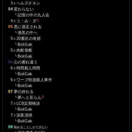
0
3
ヘルズチキン
.5
04
変わらない
┗
記憶の中の九人会
*1
0
4
う・み・ダ
.5
05
悪に規定される
┗
漆黒の中へ
0
5
20番区の奇跡
.5
┗
BokGak
0
5
肉斬骨断
.5
┗
BokGak
06
心の擦れ違う
0
6
時間殺人時間
.5
┗
BokGak
0
6
ワープ特急殺人事件
.5
┗
BokGak
07
夢の終わる
*1
┗
夢へと至らん
0
7
LCB定期検診
.5
┗
BokGak
0
7
深夜清掃
.5
┗
BokGak
08
眺めることしかできない