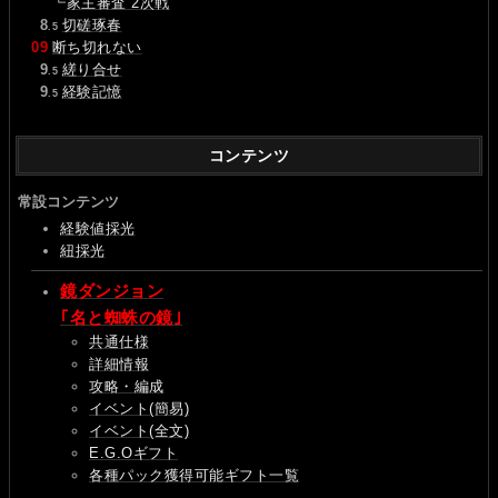
┗
家主審査 2次戦
0
8
切磋琢春
.5
09
断ち切れない
0
9
縒り合せ
.5
0
9
経験記憶
.5
コンテンツ
常設コンテンツ
経験値採光
紐採光
鏡ダンジョン
｢名と蜘蛛の鏡｣
共通仕様
詳細情報
攻略・編成
イベント(簡易)
イベント(全文)
E.G.Oギフト
各種パック獲得可能ギフト一覧