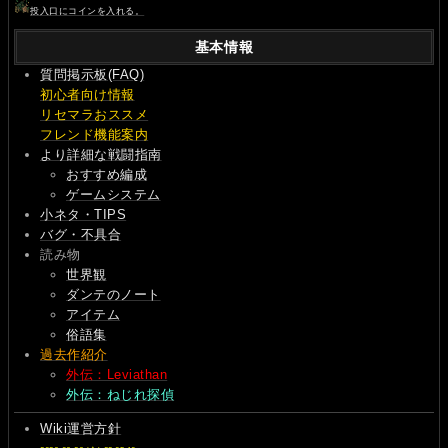
投入口にコインを入れる。
基本情報
質問掲示板(FAQ)
初心者向け情報
リセマラおススメ
フレンド機能案内
より詳細な戦闘指南
おすすめ編成
ゲームシステム
小ネタ・TIPS
バグ・不具合
読み物
世界観
ダンテのノート
アイテム
俗語集
過去作紹介
外伝：Leviathan
外伝：ねじれ探偵
Wiki運営方針