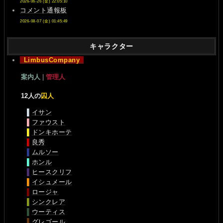
2026-06-26 (金) 22:05:10
コメント通報板
2026-08-07 (金) 01:45:49
キャラクター
LimbusCompany
案内人
|
管理人
12人の
囚人
▌
イサン
▌
ファウスト
▌
ドンキホーテ
▌
良秀
▌
ムルソー
▌
ホンル
▌
ヒースクリフ
▌
イシュメール
▌
ロージャ
▌
シンクレア
▌
ウーティス
▌
グレゴール