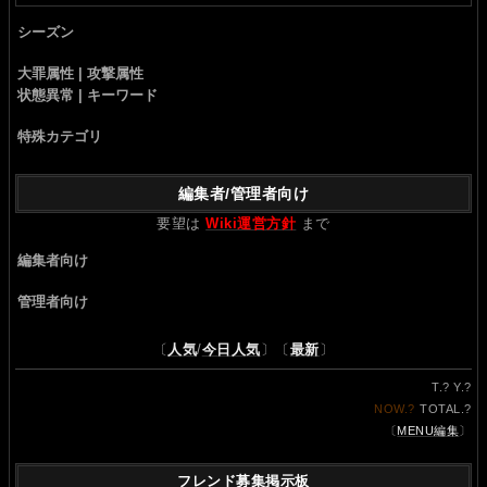
シーズン
大罪属性 | 攻撃属性
状態異常 | キーワード
特殊カテゴリ
編集者/管理者向け
要望は
Wiki運営方針
まで
編集者向け
管理者向け
〔
人気
/
今日人気
〕〔
最新
〕
T.
?
Y.
?
NOW.
?
TOTAL.
?
〔
MENU編集
〕
フレンド募集掲示板