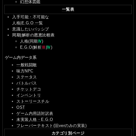
幻想体図鑑
一覧表
入手可能・不可能な
人格|E.G.O 一覧
意識したいパッシブ
同期|解析の恩恵比較表
人格(同期
Ⅳ
)
E.G.O(解析
Ⅲ
|
Ⅳ
)
ゲーム内データ系
一般戦闘敵
味方NPC
ステータス
バトルパス
チケットデコ
インベントリ
ストーリースチル
OST
ゲーム内用語対訳表
未実装人格・E.G.O
フレーバーテキスト(旧verのみの実装)
カテゴリ別ページ