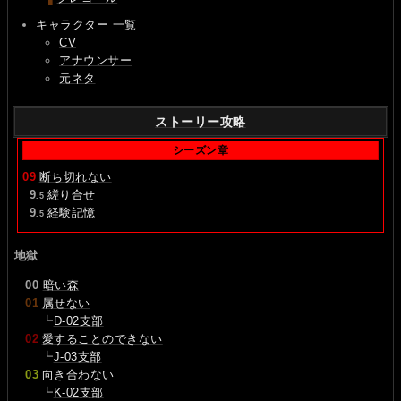
キャラクター 一覧
CV
アナウンサー
元ネタ
ストーリー攻略
シーズン章
09
断ち切れない
0
9
縒り合せ
.5
0
9
経験記憶
.5
地獄
00
暗い森
01
属せない
┗
D-02支部
02
愛することのできない
┗
J-03支部
03
向き合わない
┗
K-02支部