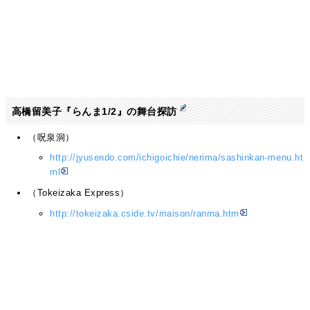
高橋留美子『らんま1/2』の舞台探訪
（呪泉洞）
http://jyusendo.com/ichigoichie/nerima/sashinkan-menu.ht
ml
（Tokeizaka Express）
http://tokeizaka.cside.tv/maison/ranma.htm