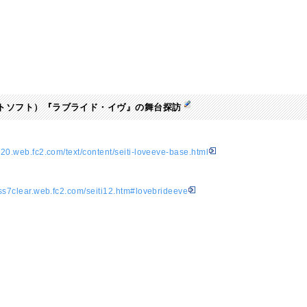
ワイトソフト）『ラブライド・イヴ』の舞台探訪
20.web.fc2.com/text/content/seiti-loveeve-base.html
ess7clear.web.fc2.com/seiti12.htm#lovebrideeve