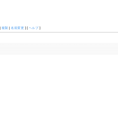
|
複製
|
名前変更
] [
ヘルプ
]