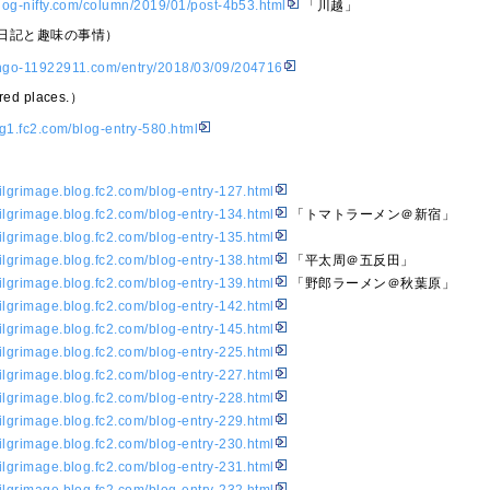
olog-nifty.com/column/2019/01/post-4b53.html
「川越」
日記と趣味の事情）
nngo-11922911.com/entry/2018/03/09/204716
red places.）
log1.fc2.com/blog-entry-580.html
ilgrimage.blog.fc2.com/blog-entry-127.html
ilgrimage.blog.fc2.com/blog-entry-134.html
「トマトラーメン＠新宿」
ilgrimage.blog.fc2.com/blog-entry-135.html
ilgrimage.blog.fc2.com/blog-entry-138.html
「平太周＠五反田」
ilgrimage.blog.fc2.com/blog-entry-139.html
「野郎ラーメン＠秋葉原」
ilgrimage.blog.fc2.com/blog-entry-142.html
ilgrimage.blog.fc2.com/blog-entry-145.html
ilgrimage.blog.fc2.com/blog-entry-225.html
ilgrimage.blog.fc2.com/blog-entry-227.html
ilgrimage.blog.fc2.com/blog-entry-228.html
ilgrimage.blog.fc2.com/blog-entry-229.html
ilgrimage.blog.fc2.com/blog-entry-230.html
ilgrimage.blog.fc2.com/blog-entry-231.html