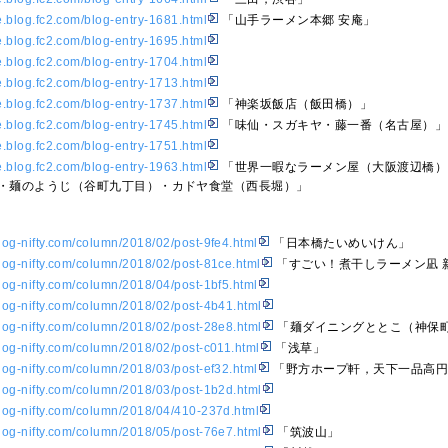
ke.blog.fc2.com/blog-entry-1681.html
「山手ラーメン本郷 安庵」
ke.blog.fc2.com/blog-entry-1695.html
ke.blog.fc2.com/blog-entry-1704.html
ke.blog.fc2.com/blog-entry-1713.html
ke.blog.fc2.com/blog-entry-1737.html
「神楽坂飯店（飯田橋）」
ke.blog.fc2.com/blog-entry-1745.html
「味仙・スガキヤ・藤一番（名古屋）」
ke.blog.fc2.com/blog-entry-1751.html
ke.blog.fc2.com/blog-entry-1963.html
「世界一暇なラーメン屋（大阪渡辺橋）・
ORY・麺のようじ（谷町九丁目）・カドヤ食堂（西長堀）」
olog-nifty.com/column/2018/02/post-9fe4.html
「日本橋たいめいけん」
olog-nifty.com/column/2018/02/post-81ce.html
「すごい！煮干しラーメン凪 
olog-nifty.com/column/2018/04/post-1bf5.html
olog-nifty.com/column/2018/02/post-4b41.html
olog-nifty.com/column/2018/02/post-28e8.html
「麺ダイニングととこ（神保
olog-nifty.com/column/2018/02/post-c011.html
「浅草」
olog-nifty.com/column/2018/03/post-ef32.html
「野方ホープ軒，天下一品高円
olog-nifty.com/column/2018/03/post-1b2d.html
colog-nifty.com/column/2018/04/410-237d.html
olog-nifty.com/column/2018/05/post-76e7.html
「筑波山」