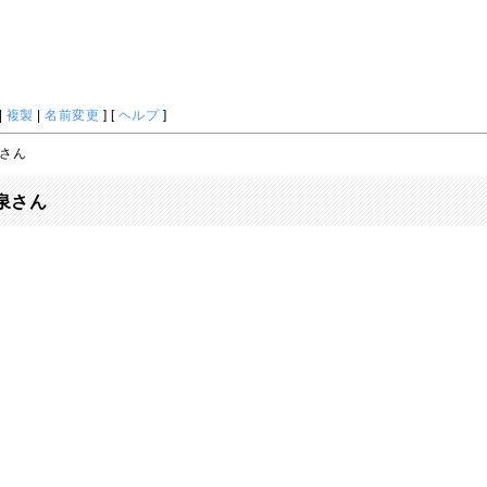
|
複製
|
名前変更
] [
ヘルプ
]
泉さん
泉さん