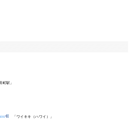
田町駅」
in/
「ワイキキ（ハワイ）」