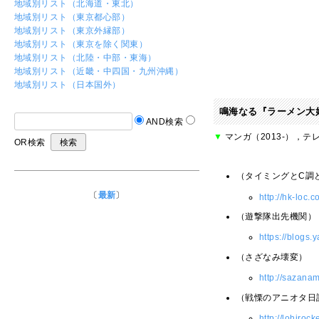
地域別リスト（北海道・東北）
地域別リスト（東京都心部）
地域別リスト（東京外縁部）
地域別リスト（東京を除く関東）
地域別リスト（北陸・中部・東海）
地域別リスト（近畿・中四国・九州沖縄）
地域別リスト（日本国外）
鳴海なる『ラーメン大
AND検索
▼
マンガ（2013-），テ
OR検索
（タイミングとC調
〔
最新
〕
http://hk-loc.
（遊撃隊出先機関）
https://blogs.
（さざなみ壊変）
http://sazana
（戦慄のアニオタ日
http://lohiroc