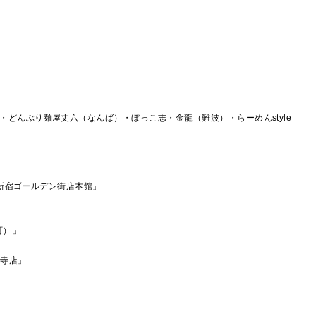
どんぶり麺屋丈六（なんば）・ぼっこ志・金龍（難波）・らーめんstyle
新宿ゴールデン街店本館」
町）」
寺店」