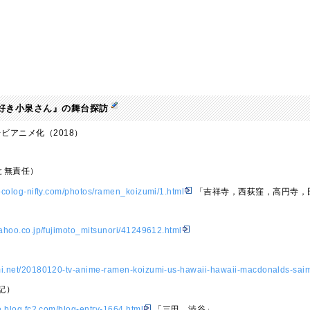
好き小泉さん』の舞台探訪
レビアニメ化（2018）
と無責任）
cocolog-nifty.com/photos/ramen_koizumi/1.html
「吉祥寺，西荻窪，高円寺，
yahoo.co.jp/fujimoto_mitsunori/41249612.html
mi.net/20180120-tv-anime-ramen-koizumi-us-hawaii-hawaii-macdonalds-saim
記）
ke.blog.fc2.com/blog-entry-1664.html
「三田，渋谷」