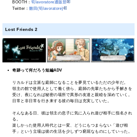
BOOTH：
筍lavoratore通販部
Twitter：
雛田(筍lavoratore)
Lost Friends 2
奇跡って何だろう短編ADV
リカルドは立派な庭師になることを夢見ているただの少年だ。
​領主の館で使用人として働く傍ら、庭師の先輩たちから手解きを
受け、夜になれば秘密の場所で異形の友達と親睦を深めていく。
日常と非日常を行き来する彼の毎日は充実していた。
そんなある日、彼は領主の息子に気に入られ遊び相手に指名され
る。
楽しかった使用人時代とは一変、どうにもつまらない「遊び相
手」という立場は彼の生活を少しずつ窮屈なものにしていった。