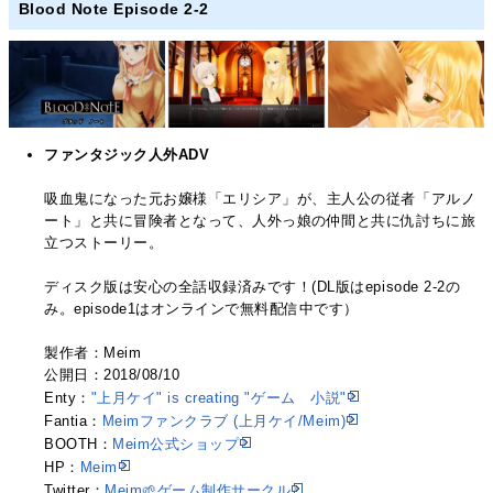
Blood Note Episode 2-2
ファンタジック人外ADV
吸血鬼になった元お嬢様「エリシア」が、主人公の従者「アルノ
ート」と共に冒険者となって、人外っ娘の仲間と共に仇討ちに旅
立つストーリー。
ディスク版は安心の全話収録済みです！(DL版はepisode 2-2の
み。episode1はオンラインで無料配信中です）
製作者：Meim
公開日：2018/08/10
Enty：
"上月ケイ" is creating "ゲーム 小説"
Fantia：
Meimファンクラブ (上月ケイ/Meim)
BOOTH：
Meim公式ショップ
HP：
Meim
Twitter：
Meim🌱ゲーム制作サークル