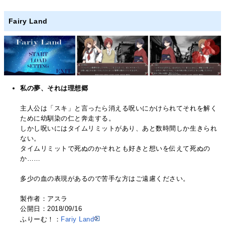
Fairy Land
私の夢、それは理想郷
主人公は「スキ」と言ったら消える呪いにかけられてそれを解く
ために幼馴染の仁と奔走する。
しかし呪いにはタイムリミットがあり、あと数時間しか生きられ
ない。
タイムリミットで死ぬのかそれとも好きと想いを伝えて死ぬの
か……
多少の血の表現があるので苦手な方はご遠慮ください。
製作者：アスラ
公開日：2018/09/16
ふりーむ！：
Fariy Land