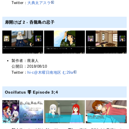
Twitter：
大典太アスラ
扉開けば 2 - 呑龍島の忌子
製作者：廃衰人
公開日：2018/08/10
Twitter：
hi-c@木曜日南地区 む29a
Oscillatus 零 Episode 3;4