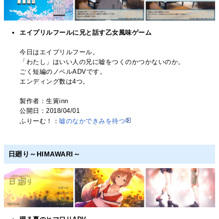
エイプリルフールに兄と話す乙女風味ゲーム
今日はエイプリルフール。
「わたし」はいい人の兄に嘘をつくのかつかないのか。
ごく短編のノベルADVです。
エンディング数は4つ。
製作者：生簀inn
公開日：2018/04/01
ふりーむ！：
嘘のなかできみを待つ
日廻り～HIMAWARI～