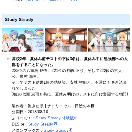
Study Steady
高校2年、夏休み前テストの下位3名は、夏休み中に勉強部への入
部をすることになった。
223位の八重島 結依、221位の都萌 亜弓、そして222位の主人
公、峰村 海里。
そしてテスト結果1位の幼馴染、安城 智紀と、不運にも巻き込ま
れてしまった
3位の七瀬 恵雨と共に、夏休み明けのテストに向け奮闘する物語!
製作者：飽きた県 | ナトリニウム | 日陰の本棚
公開日：2018/08/10
ふりーむ！：
Study Steady 体験版
DLSite：
Study Steady
メロンブックス：
Study Steady