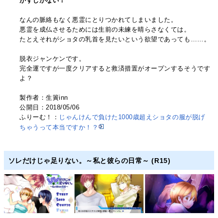
がすしかない！
なんの脈絡もなく悪霊にとりつかれてしまいました。
悪霊を成仏させるためには生前の未練を晴らさなくては。
たとえそれがショタの乳首を見たいという欲望であっても……。
脱衣ジャンケンです。
完全運ですが一度クリアすると救済措置がオープンするそうです
よ？
製作者：生簀inn
公開日：2018/05/06
ふりーむ！：
じゃんけんで負けた1000歳超えショタの服が脱げ
ちゃうって本当ですか！？
ソレだけじゃ足りない。～私と彼らの日常～ (R15)