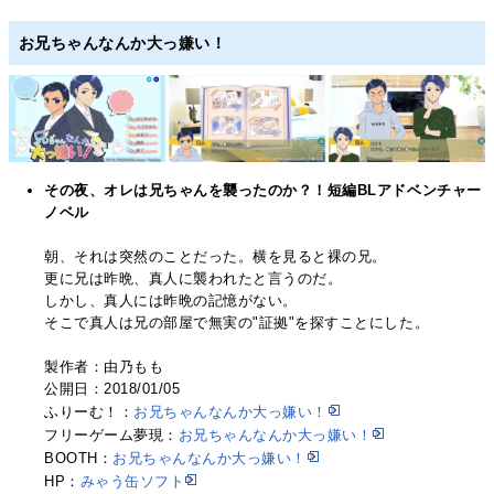
お兄ちゃんなんか大っ嫌い！
その夜、オレは兄ちゃんを襲ったのか？！短編BLアドベンチャー
ノベル
朝、それは突然のことだった。横を見ると裸の兄。
更に兄は昨晩、真人に襲われたと言うのだ。
しかし、真人には昨晩の記憶がない。
そこで真人は兄の部屋で無実の"証拠"を探すことにした。
製作者：由乃もも
公開日：2018/01/05
ふりーむ！：
お兄ちゃんなんか大っ嫌い！
フリーゲーム夢現：
お兄ちゃんなんか大っ嫌い！
BOOTH：
お兄ちゃんなんか大っ嫌い！
HP：
みゃう缶ソフト