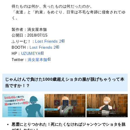
得たものは何か、失ったものは何だったのか。
「友達」と「約束」をめぐり、日常は不毛な奇跡に侵食されてゆ
く。
製作者：渦女屋本舗
公開日：2018/07/15
ふりーむ！：
Lost Friends 2
BOOTH：
Lost Friends 2
HP：
UZUMEYA
Twitter：
渦女屋本舗
じゃんけんで負けた1000歳超えショタの服が脱げちゃうって本
当ですか！？
悪霊にとりつかれた！死にたくなければジャンケンでショタを脱