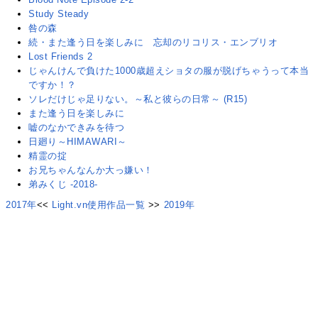
Study Steady
咎の森
続・また逢う日を楽しみに 忘却のリコリス・エンブリオ
Lost Friends 2
じゃんけんで負けた1000歳超えショタの服が脱げちゃうって本当
ですか！？
ソレだけじゃ足りない。～私と彼らの日常～ (R15)
また逢う日を楽しみに
嘘のなかできみを待つ
日廻り～HIMAWARI～
精霊の掟
お兄ちゃんなんか大っ嫌い！
弟みくじ -2018-
2017年
<<
Light.vn使用作品一覧
>>
2019年