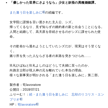
「優しかった世界にさようなら」少女と妖怪の異種婚姻譚。
また逢う日を楽しみに
の続編です。
女学院に謹慎を言い渡された主人公、シズ。
帰ってくるなり、見ず知らずの婚約者の新と出会うことになる。
人間と結婚して、高天原を存続させるのがシズに課せられた使
命。
その使命から逃れようとしていたシズだが、現実はそう甘くな
く。
拠り所を失った人ならざる者の末路を突きつけられ……
玖礼ひばねと玖礼よしのはどうして夫婦に至ったのか、
向路京士郎が現人神の元を離れていた本当の理由、
様々な新事実が明かされる「また逢う日を楽しみに」第二部。
製作者：筍lavoratore
公開日：2018/07/21
ふりーむ！：
続・また逢う日を楽しみに 忘却のリコリス・エン
ブリオ
HP：
筍lavoratore