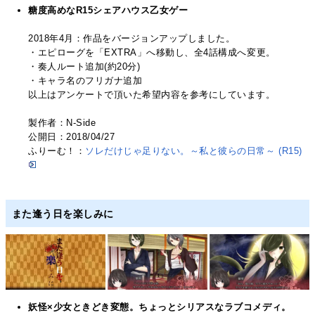
糖度高めなR15シェアハウス乙女ゲー
2018年4月：作品をバージョンアップしました。
・エピローグを「EXTRA」へ移動し、全4話構成へ変更。
・奏人ルート追加(約20分)
・キャラ名のフリガナ追加
以上はアンケートで頂いた希望内容を参考にしています。
製作者：N-Side
公開日：2018/04/27
ふりーむ！：
ソレだけじゃ足りない。～私と彼らの日常～ (R15)
また逢う日を楽しみに
妖怪×少女ときどき変態。ちょっとシリアスなラブコメディ。