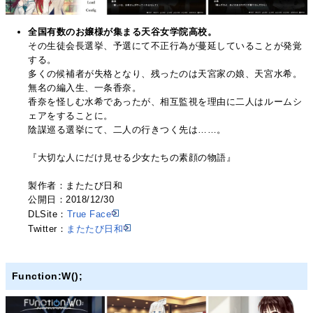
全国有数のお嬢様が集まる天谷女学院高校。
その生徒会長選挙、予選にて不正行為が蔓延していることが発覚
する。
多くの候補者が失格となり、残ったのは天宮家の娘、天宮水希。
無名の編入生、一条香奈。
香奈を怪しむ水希であったが、相互監視を理由に二人はルームシ
ェアをすることに。
陰謀巡る選挙にて、二人の行きつく先は……。
『大切な人にだけ見せる少女たちの素顔の物語』
製作者：またたび日和
公開日：2018/12/30
DLSite：
True Face
Twitter：
またたび日和
Function:W();