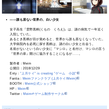
――誰も居ない世界の、白い少女
女子高生『雲野黒柄(くもの くろえ)』は、謎の病気で一年近く
入院していた。
あるとき黒柄が目が覚めると、世界から誰も居なくなっていた。
大学病院内を必死に探す黒柄は、謎の白い少女と出会う。
名前がないという白い少女に『マシロ』と名付け、マシロの言う
『世界の扉』開けに協力することになるが……。
製作者：Meim
公開日：2018/12/29
Enty：
"上月ケイ" is creating "ゲーム 小説"
Fantia：
Meimファンクラブ (上月ケイ/Meim)
BOOTH：
Meim公式ショップ
HP：
Meim
Twitter：
Meim🌱ゲーム制作サークル