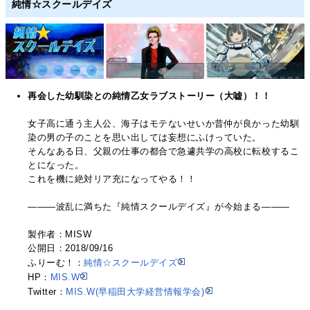
純情☆スクールデイズ
再会した幼馴染との純情乙女ラブストーリー（大嘘）！！
女子高に通う主人公、海子はモテないせいか昔仲が良かった幼馴
染の男の子のことを思い出しては妄想にふけっていた。
そんなある日、父親の仕事の都合で急遽共学の高校に転校するこ
とになった。
これを機に絶対リア充になってやる！！
―――波乱に満ちた『純情スクールデイズ』が今始まる―――
製作者：MISW
公開日：2018/09/16
ふりーむ！：
純情☆スクールデイズ
HP：
MIS.W
Twitter：
MIS.W(早稲田大学経営情報学会)