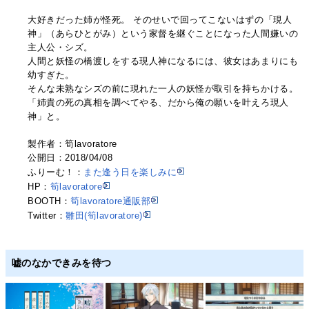
大好きだった姉が怪死。 そのせいで回ってこないはずの「現人
神」（あらひとがみ）という家督を継ぐことになった人間嫌いの
主人公・シズ。
人間と妖怪の橋渡しをする現人神になるには、彼女はあまりにも
幼すぎた。
そんな未熟なシズの前に現れた一人の妖怪が取引を持ちかける。
「姉貴の死の真相を調べてやる、だから俺の願いを叶えろ現人
神」と。
製作者：筍lavoratore
公開日：2018/04/08
ふりーむ！：
また逢う日を楽しみに
HP：
筍lavoratore
BOOTH：
筍lavoratore通販部
Twitter：
雛田(筍lavoratore)
嘘のなかできみを待つ