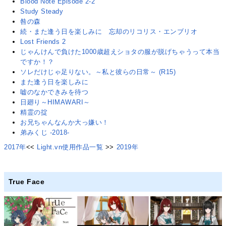
Blood Note Episode 2-2
Study Steady
咎の森
続・また逢う日を楽しみに 忘却のリコリス・エンブリオ
Lost Friends 2
じゃんけんで負けた1000歳超えショタの服が脱げちゃうって本当
ですか！？
ソレだけじゃ足りない。～私と彼らの日常～ (R15)
また逢う日を楽しみに
嘘のなかできみを待つ
日廻り～HIMAWARI～
精霊の掟
お兄ちゃんなんか大っ嫌い！
弟みくじ -2018-
2017年
<<
Light.vn使用作品一覧
>>
2019年
True Face