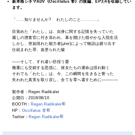
新本格シネマADV《Oscillatus 零》の後編、EP3;4を収録してい
ます。
「……知りませんか? わたしのこと…………」
目覚めた「わたし」は、自身に関する記憶を失っていた
麗しの捜査官に付き添われ、幕を開けた穏やかな入院生活
しかし、突如現れた能力者(μter)によって物語は廻り出す
仕組まれた罪、血塗られた嘘
――そして、すれ違い彷徨う愛
幾重にも交錯する思惑に、彼女たちの運命は揺れ動く
それでも「わたし」は、今、この瞬間を生きると誓った
失われた真実を取り戻し、全てを零へ還すために――――
製作者：Regen Radikaler
公開日：2018/08/10
BOOTH：
Regen Radikaler
HP：
Oscillatus 零
Twitter：
Regen Radikaler