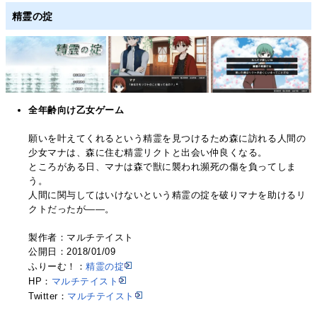
精霊の掟
全年齢向け乙女ゲーム
願いを叶えてくれるという精霊を見つけるため森に訪れる人間の
少女マナは、森に住む精霊リクトと出会い仲良くなる。
ところがある日、マナは森で獣に襲われ瀕死の傷を負ってしま
う。
人間に関与してはいけないという精霊の掟を破りマナを助けるリ
クトだったが――。
製作者：マルチテイスト
公開日：2018/01/09
ふりーむ！：
精霊の掟
HP：
マルチテイスト
Twitter：
マルチテイスト