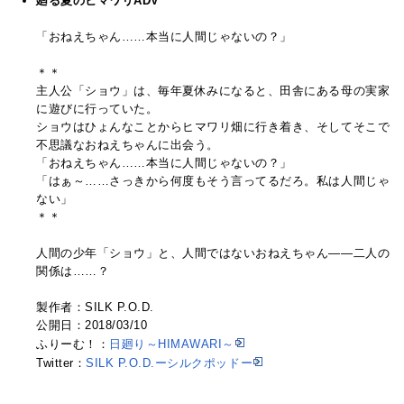
廻る夏のヒマワリADV
「おねえちゃん……本当に人間じゃないの？」
＊＊
主人公「ショウ」は、毎年夏休みになると、田舎にある母の実家
に遊びに行っていた。
ショウはひょんなことからヒマワリ畑に行き着き、そしてそこで
不思議なおねえちゃんに出会う。
「おねえちゃん……本当に人間じゃないの？」
「はぁ～……さっきから何度もそう言ってるだろ。私は人間じゃ
ない」
＊＊
人間の少年「ショウ」と、人間ではないおねえちゃん——二人の
関係は……？
製作者：SILK P.O.D.
公開日：2018/03/10
ふりーむ！：
日廻り～HIMAWARI～
Twitter：
SILK P.O.D.ーシルクポッドー