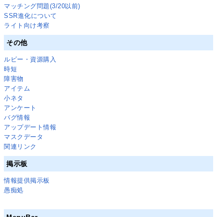
マッチング問題(3/20以前)
SSR進化について
ライト向け考察
その他
ルビー・資源購入
時短
障害物
アイテム
小ネタ
アンケート
バグ情報
アップデート情報
マスクデータ
関連リンク
掲示板
情報提供掲示板
愚痴処