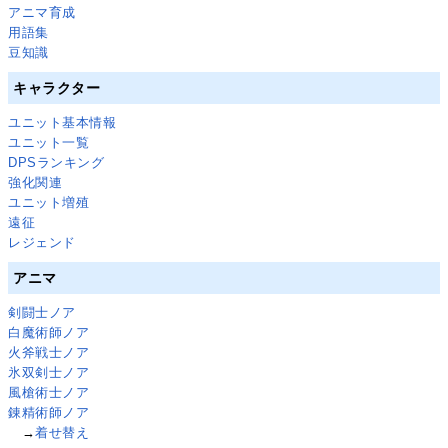
アニマ育成
用語集
豆知識
キャラクター
ユニット基本情報
ユニット一覧
DPSランキング
強化関連
ユニット増殖
遠征
レジェンド
アニマ
剣闘士ノア
白魔術師ノア
火斧戦士ノア
氷双剣士ノア
風槍術士ノア
錬精術師ノア
→
着せ替え