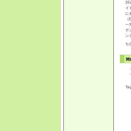
2
イ
に
（
一
デ
ン
ち
関
Ta