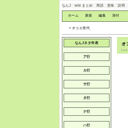
なんJ wiki まとめ 用語 意味 説明
[
ホーム
|
新規
|
編集
|
添付
]
> オコエ世代
なんJネタ年表
オ
Last
ア行
カ行
サ行
タ行
ナ行
ハ行