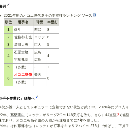
績例
2021年度のオコエ世代選手の本塁打ランキング
ソース
順位
選手名
球団
本塁打
1
愛斗
西武
8
2
佐藤都志也
ロッテ
6
3
廣岡大志
巨人
5
石原貴規
広島
4
4
宇草孔基
広島
5
（多数）
-
1
オコエ瑠偉
楽天
6
0
（多数）
-
野手不作世代」脱却へ
卒勢が誰一人としてレギュラーに定着できない状況が続く中、2020年にプロ入
*5
22年、
髙部瑛斗
（ロッテ）がリーグ2位の148安打を放ち、さらに44盗塁
で盗
達
であり、オコエら高卒組の入団から達成までに
7年
を要した。
024年には佐藤都志也（ロッテ）が打率をキャリアハイの.278まで伸ばし、正