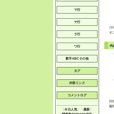
マ行
ヤ行
1
オ
ラ行
代
ワ行
数字ABCその他
タグ
外部リンク
コメントログ
同
藤
〔
今日人気
〕〔
最新
〕