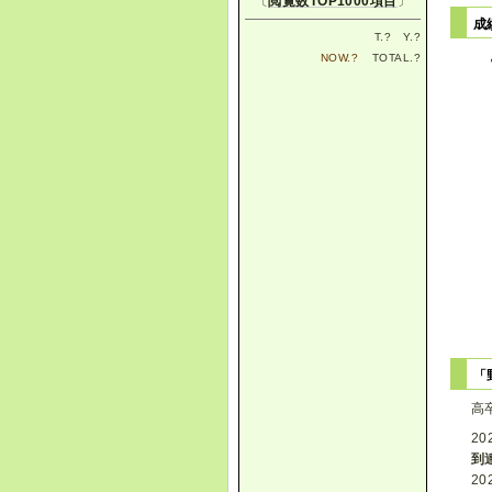
〔
閲覧数TOP1000項目
〕
成
T.
?
Y.
?
NOW.
?
TOTAL.
?
「
高
20
到
2