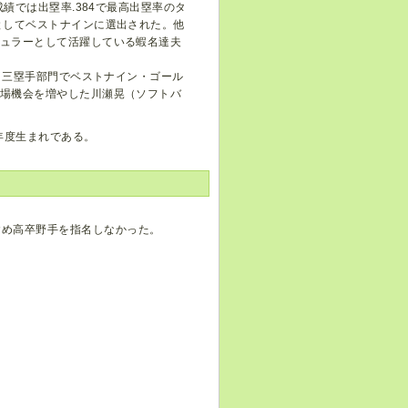
成績では出塁率.384で最高出塁率のタ
としてベストナインに選出された。他
ギュラーとして活躍している蝦名達夫
賞、三塁手部門でベストナイン・ゴール
出場機会を増やした川瀬晃（ソフトバ
7年度生まれである。
含め高卒野手を指名しなかった。