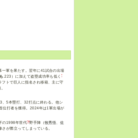
幕一軍を果たす。翌年に41試合の出場
*
も
.223）に加えて盗塁成功率も低く
ドラフトで巨人に指名され移籍、主に守
籍。
13、5本塁打、32打点に終わる。他シ
首位打者を獲得。2024年は1軍出場が
*4
の1998年世代
野手陣（
牧秀悟
、
佐
惨さが際立ってしまっている。