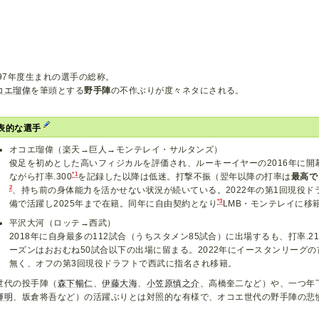
997年度生まれの選手の総称。
コエ瑠偉
を筆頭とする
野手陣
の不作ぶりが度々ネタにされる。
表的な選手
オコエ瑠偉（楽天→巨人→モンテレイ・サルタンズ）
俊足を初めとした高いフィジカルを評価され、ルーキーイヤーの2016年に開
*1
ながら打率.300
を記録した以降は低迷。打撃不振（翌年以降の打率は
最高で
2
、持ち前の身体能力を活かせない状況が続いている。2022年の第1回現役
*3
備で活躍し2025年まで在籍。同年に自由契約となり
LMB・モンテレイに移
平沢大河（ロッテ→西武）
2018年に自身最多の112試合（うちスタメン85試合）に出場するも、打率.2
ーズンはおおむね50試合以下の出場に留まる。2022年にイースタンリーグの
無く、オフの第3回現役ドラフトで西武に指名され移籍。
世代の投手陣（
森下暢仁
、
伊藤大海
、
小笠原慎之介
、高橋奎二など）や、一つ年下
輝明
、坂倉将吾など）の活躍ぶりとは対照的な有様で、オコエ世代の野手陣の悲