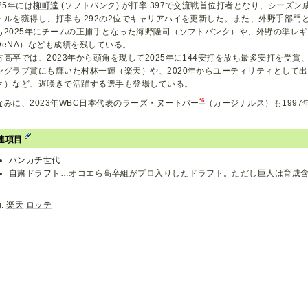
025年には
柳町達
(ソフトバンク) が打率.397で交流戦首位打者となり、シーズン
トルを獲得し、打率も.292の2位でキャリアハイを更新した。また、外野手部門
も2025年にチームの正捕手となった海野隆司（ソフトバンク）や、外野の準レ
DeNA）なども成績を残している。
方高卒では、2023年から頭角を現して2025年に144安打を放ち最多安打を受
ングラブ賞にも輝いた村林一輝（楽天）や、2020年からユーティリティとして
ク）など、遅咲きで活躍する選手も登場している。
*6
なみに、2023年WBC日本代表のラーズ・ヌートバー
（カージナルス）も199
連項目
ハンカチ世代
自粛ドラフト
…オコエら高卒組がプロ入りしたドラフト。ただし巨人は育成
g:
楽天
ロッテ