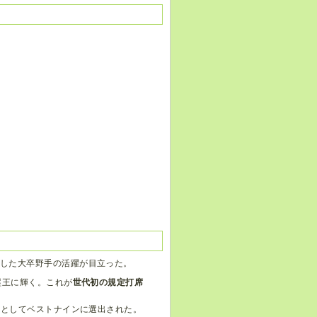
りした大卒野手の活躍が目立った。
塁王に輝く。これが
世代初の規定打席
捕手としてベストナインに選出された。