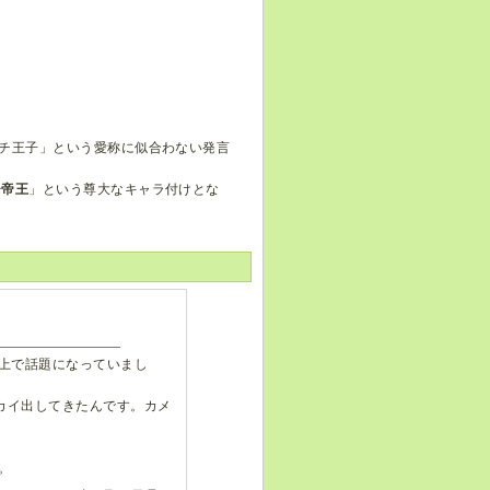
チ王子」という愛称に似合わない発言
チ帝王
」という尊大なキャラ付けとな
上で話題になっていまし
カイ出してきたんです。カメ
。