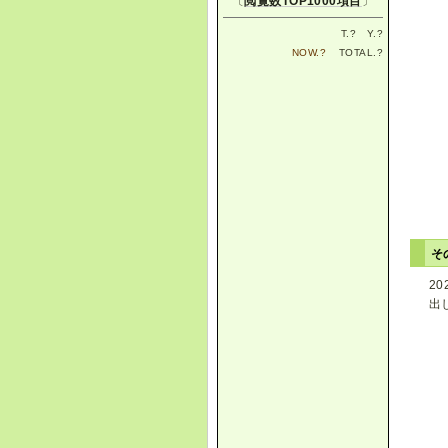
〔
閲覧数TOP1000項目
〕
T.
?
Y.
?
NOW.
?
TOTAL.
?
そ
2
出