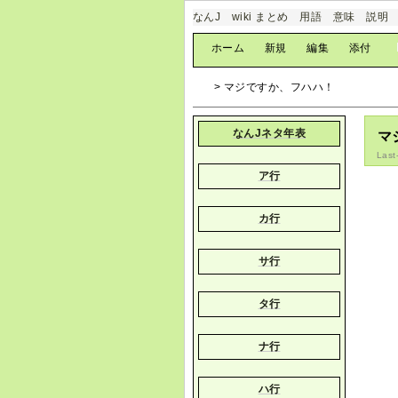
なんJ wiki まとめ 用語 意味 説明
[
ホーム
|
新規
|
編集
|
添付
]
> マジですか、フハハ！
なんJネタ年表
マ
Last
ア行
カ行
サ行
タ行
ナ行
ハ行