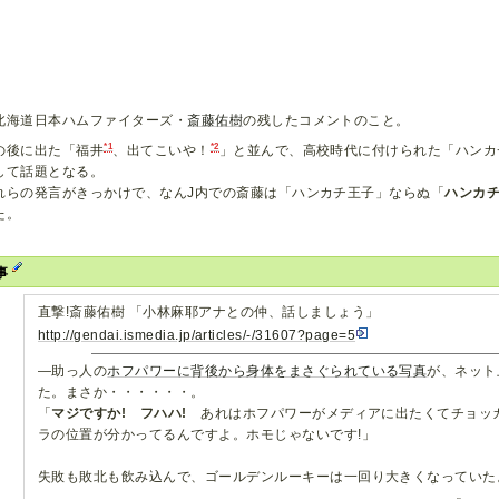
北海道日本ハムファイターズ・
斎藤佑樹
の残したコメントのこと。
*1
*2
の後に出た「福井
、出てこいや！
」と並んで、高校時代に付けられた「ハンカ
して話題となる。
れらの発言がきっかけで、なんJ内での斎藤は「ハンカチ王子」ならぬ「
ハンカ
た。
事
直撃!斎藤佑樹 「小林麻耶アナとの仲、話しましょう」
http://gendai.ismedia.jp/articles/-/31607?page=5
―助っ人の
ホフパワーに背後から身体をまさぐられている写真
が、ネット
た。まさか・・・・・・。
「
マジですか! フハハ!
あれはホフパワーがメディアに出たくてチョッ
ラの位置が分かってるんですよ。ホモじゃないです!」
失敗も敗北も飲み込んで、ゴールデンルーキーは一回り大きくなっていた