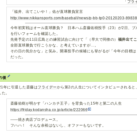
「
フラ
「福井、出てこいや！」佑が直球勝負宣言
http://www.nikkansports.com/baseball/news/p-bb-tp0-20120203-89838
今年初実戦はオール直球勝負？ 日本ハム斎藤佑樹投手（23）が2日、ブ
を行いフォームを確認した。
先発予定の11日広島との練習試合に向けて「（早大で同僚の）
福井出て
全部直球勝負で行こうかな、と考えていますが…。
その日の気分かな」と笑み。開幕投手の候補にも挙がるが「今年の目標は
だった。
の後
021年に引退した斎藤は
フライデー
から第2の人生についてインタビューされると
した。
斎藤佑樹が明かす「ハンカチ王子」を背負った15年と第二の人生
https://friday.kodansha.co.jp/article/222066
――焼き肉店プロデュース。
フハハ！ そんな余裕はないし、オファーもないです。