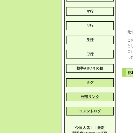
マ行
ヤ行
元
ラ行
こ
と
こ
ワ行
っ
数字ABCその他
記
タグ
外部リンク
コメントログ
〔
今日人気
〕〔
最新
〕