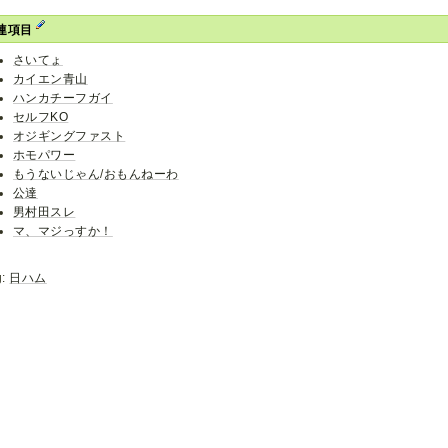
連項目
さいてょ
カイエン青山
ハンカチーフガイ
セルフKO
オジギングファスト
ホモパワー
もうないじゃん
/
おもんねーわ
公達
男村田スレ
マ、マジっすか！
g:
日ハム