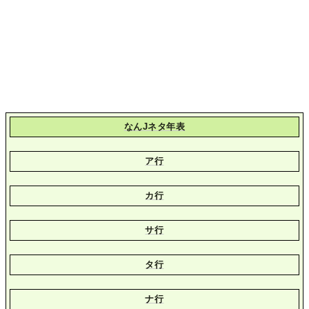
なんJネタ年表
ア行
カ行
サ行
タ行
ナ行