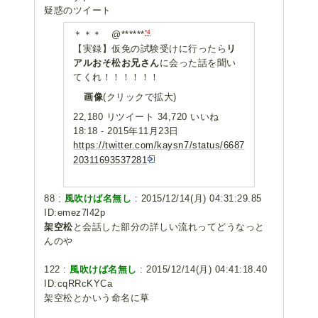
疑惑のツイート
*4
＊＊＊ @******
【実録】仮免の試験受けに行ったら
リ
アルおそ松お兄さん
に会った話を聞い
てくれ！！！！！！
画像
(クリックで拡大)
22,180 リツイート 34,720 いいね
18:18 - 2015年11月23日
https://twitter.com/kaysn7/status/6687
20311693537281
88 :
風吹けば名無し
: 2015/12/14(月) 04:31:29.85
ID:emez7l42p
架空松
と会話した部分の詳しい流れってどうなっと
んのや
122 :
風吹けば名無し
: 2015/12/14(月) 04:41:18.40
ID:cqRRcKYCa
架空松とかいう命名に草