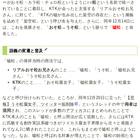
ーがおそ松・カラ松・チョロ松というように
○○松
という名前で統一さ
れていることに着目し、KTKが会ったと主張する「リアルおそ松お兄
さん」に対して、「KTKの嘘が生み出した架空の存在だ」という揶揄
を込めて「架空松」という呼び名を与えた。さらに、同年12月14日に
は、これを発展させ、「
おそ松→うそ松
」という捩りで「
嘘松
」と命
名した。
語義の変遷と普及
「嘘松」の発祥当時の用法では、
リアルおそ松お兄さん
のこと……「嘘松」「うそ松」「嘘松お兄
さん」「うそ松お兄さん」
KTK
のこと……「おそ松腐女子」「嘘松腐女子」「うそ松腐女
子」
などと呼び分けられていた。ところが、同年12月20日に立った「
【悲
報】うそ松腐女子、ツイッター垢削除
」というスレッドの中で
両者は
混同
され、このスレッドが多数の
アフィカス
にまとめられたことで
KTK本人のことも「嘘松」と呼ぶ用法が広く拡散した。さらにはKTK
に匹敵する創作実話系嘘つきがツイカス腐女子界隈から次々と発掘さ
れてなんJに晒されたことにより、これらもまとめて嘘松と呼ぶように
なった。なお、嘘松と呼ばれる対象が増えたことで、嘘松の始祖たる