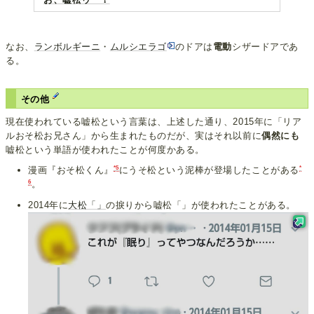
なお、
ランボルギーニ
・
ムルシエラゴ
のドアは
電動
シザードアであ
る。
その他
現在使われている嘘松という言葉は、上述した通り、2015年に「リア
ルおそ松お兄さん」から生まれたものだが、実はそれ以前に
偶然にも
嘘松という単語が使われたことが何度かある。
*5
*
漫画『おそ松くん』
にうそ松という泥棒が登場したことがある
6
。
2014年に
大松「」
の捩りから嘘松「」が使われたことがある。