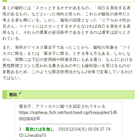
多くの嘘松には「スカッとするオチがあるもの」「自己を美化する表
現があるもの」などといった傾向が見られ、これらが嘘松の条件だと
考える者も稀にいる。しかし、嘘松の語源となった「リアルおそ松お
兄さん」ツイートにはスカッとするオチもなければ自己を美化する表
現もなく、それらの要素が必須条件であるとするのは通常は誤りとさ
れている。
また、発祥がツイカス腐女子であったことから、嘘松の対象を「ツイ
カスに限る」または「腐女子に限る」とする考え方もある。しかしな
がら、実際には下記の使用例や関連項目にもある通り、なんJにおける
男性野球ファン
と思われる書き込みの中にも嘘松扱いを受けるものが
多数あるため、このような限定的用法がなんJ全体で定着しているわけ
ではない。
初出
腐女子、アフィカスに嘘つき認定されてキレる
https://orpheus.5ch.net/test/read.cgi/livejupiter/145
0033043/
3 :
風吹けば名無し
: 2015/12/14(月) 03:58:27.74
ID:LJwyq0a70