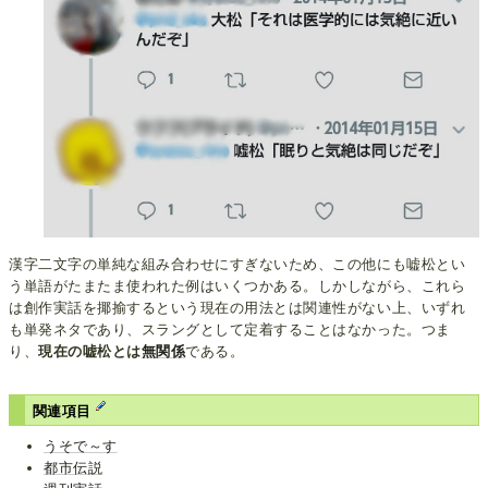
漢字二文字の単純な組み合わせにすぎないため、この他にも嘘松とい
う単語がたまたま使われた例はいくつかある。しかしながら、これら
は創作実話を揶揄するという現在の用法とは関連性がない上、いずれ
も単発ネタであり、スラングとして定着することはなかった。つま
り、
現在の嘘松とは
無関係
である。
関連項目
うそで～す
都市伝説