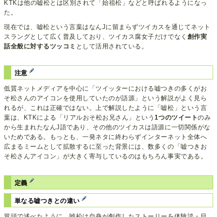
KTKは他の嘘松とは区別されて「始祖松」などと呼ばれるようになっ
た。
現在では、嘘松という言葉はなんJに留まらずツイカスを通じてネット
スラングとして広く普及しており、ツイカス腐女子だけでなく
創作実
話全般に対するツッコミ
として活用されている。
注意
低質ネットメディアを中心に「ツイッターにおける嘘つきの多くがお
そ松さんのアイコンを使用していたのが語源」という解説がよく見ら
れるが、これは正確ではない。上で解説したように「嘘松」という言
葉は、KTKによる「リアルおそ松お兄さん」という
1つのツイート
のみ
から生まれたなんJ語であり、その他のツイカスは語源に一切関係がな
いためである。もっとも、一発ネタに終わらずインターネット全体へ
広まるミームとして拡散するに至った背景には、数多くの「嘘つきお
そ松さんアイコン」が大きく寄与しているのはもちろん事実である。
定義
単なる嘘つきとの違い
冒頭で述べたように、嘘松は自身が創作したストーリーを体験談・目