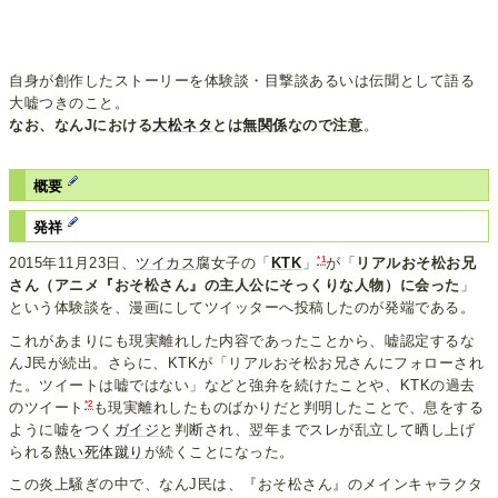
自身が創作したストーリーを体験談・目撃談あるいは伝聞として語る
大嘘つきのこと。
なお、なんJにおける
大松ネタ
とは
無関係
なので注意
。
概要
発祥
*1
2015年11月23日、
ツイカス
腐女子の「
KTK
」
が「
リアルおそ松お兄
さん（アニメ『おそ松さん』の主人公にそっくりな人物）に会った
」
という体験談を、漫画にしてツイッターへ投稿したのが発端である。
これがあまりにも現実離れした内容であったことから、嘘認定するな
んJ民が続出。さらに、KTKが「リアルおそ松お兄さんにフォローされ
た。ツイートは嘘ではない」などと強弁を続けたことや、KTKの過去
*2
のツイート
も現実離れしたものばかりだと判明したことで、息をする
ように嘘をつく
ガイジ
と判断され、翌年までスレが乱立して晒し上げ
られる
熱い死体蹴り
が続くことになった。
この炎上騒ぎの中で、なんJ民は、『おそ松さん』のメインキャラクタ