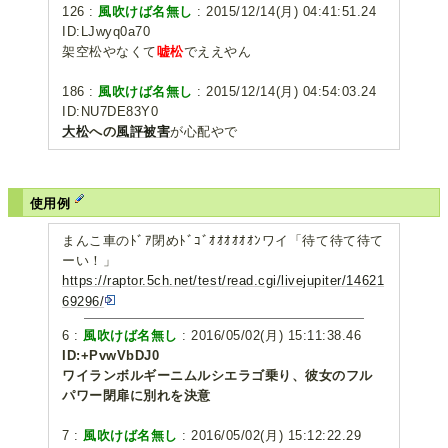
126 :
風吹けば名無し
: 2015/12/14(月) 04:41:51.24
ID:LJwyq0a70
架空松やなくて
嘘松
でええやん
186 :
風吹けば名無し
: 2015/12/14(月) 04:54:03.24
ID:NU7DE83Y0
大松
への
風評被害
が心配やで
使用例
まんこ車のﾄﾞｱ閉めﾄﾞｺﾞｵｵｵｵｵｵﾝワイ「待て待て待て
ーい！」
https://raptor.5ch.net/test/read.cgi/livejupiter/14621
69296/
6 :
風吹けば名無し
: 2016/05/02(月) 15:11:38.46
ID:+PvwVbDJ0
ワイランボルギーニムルシエラゴ乗り、彼女のフル
パワー閉扉に別れを決意
7 :
風吹けば名無し
: 2016/05/02(月) 15:12:22.29