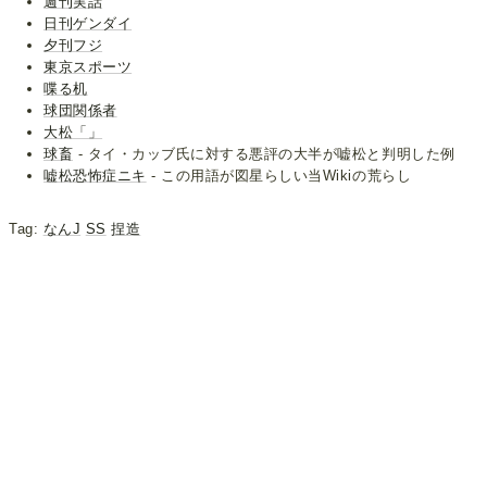
週刊実話
日刊ゲンダイ
夕刊フジ
東京スポーツ
喋る机
球団関係者
大松「」
球畜
- タイ・カッブ氏に対する悪評の大半が嘘松と判明した例
嘘松恐怖症ニキ
- この用語が図星らしい当Wikiの荒らし
Tag:
なんJ
SS
捏造