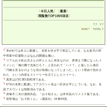
〔
今日人気
〕〔
最新
〕
〔
閲覧数TOP1000項目
〕
T.
?
Y.
?
NOW.
?
TOTAL.
?
*1
本wikiでは本人に配慮し、名前を伏せ字で表記している。なお楽天の田
中和基や応援歌とは
なんの関係も無い
。
*2
リアルおそ松お兄さんの件とともに有名なのが、席替えで隣になったイ
ケメンに「俺の隣で光栄だろ？」と言われて「ハァ？」と返したら後日
「汚物を見るかのような目が快感になってしまった」という理由で告白さ
れた、という内容をストーリー仕立てにしたツイート。
*3
真実は23打席5四死球である。
*4
KTKの名誉に配慮してアカウント名は一応伏せ字にしている。なお、当
該アカウントは削除済みである。
*5
赤塚不二夫の漫画作品。『おそ松さん』は本作品のリメイク版である。
*6
初登場は『おそ松くん』（講談社）34巻68頁。