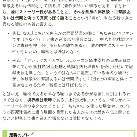
撃談あるいは伝聞として語る点（創作実話）に特徴がある。すなわ
ち、
嘘にストーリー性があること
と、
それを自身の体験談・目撃談あ
るいは伝聞と偽って真実っぽく語ること
という2点が、単なる嘘つきと
異なる嘘松の本質と言える。
例1…なんJにおいて何らかの問題発言の後に「
ちなみに○○ファン
です
（ちな○○）」と書き込まれた場合には、十中八九他球団ファ
ンに責任を押し付けるための嘘であるが、嘘の内容にストーリー
性がないため、嘘松とは呼ばれない。
例2…「アレックス・カブレラはシーズン55本塁打の日本記録に
並んでから
16打席14四死球
と執拗な四死球責めを受けたせいで記
*3
録更新を逃した」というのはなんJに
流布
している著名な嘘
だ
が、体験談や目撃談あるいは伝聞ではなく記録上の事実と偽って
書き込まれるため、嘘松とは呼ばれない。
とはいえ、嘘松であるか単なる嘘つきであるかが厳密に区別されるわ
けではなく、
境界線は曖昧
である。上記の例についても、何らかのス
トーリーを持つネタのオチとして「ちな○○」を使った場合や、カブレ
ラが四死球責めに遭う場面を目撃した友人からその酷さを伝え聞いた
などと脚色して書き込んだ場合などは嘘松となりうる。
定義のブレ