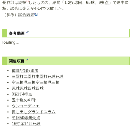
*2
長谷部は続投
したものの、結局「1.2投球回、65球、9失点」で途中降
板。試合は楽天が4-14で大敗した。
（参考）
試合結果
参考動画
loading...
関連項目
俺達
/
沼者
/
達者
三塁打二塁打本塁打死球死球
空三振見三振空三振見三振
死球死球四球四球
0安打4得点
五十嵐の41球
ウンコーディエ
押し出しグランドスラム
初回50球無失点
16打席14四死球