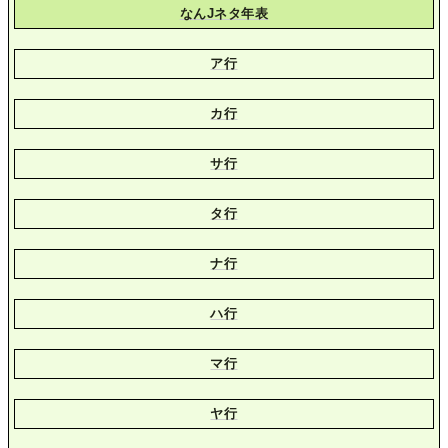
なんJネタ年表
ア行
カ行
サ行
タ行
ナ行
ハ行
マ行
ヤ行