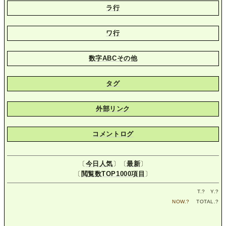
ラ行
ワ行
数字ABCその他
タグ
外部リンク
コメントログ
〔
今日人気
〕〔
最新
〕
〔
閲覧数TOP1000項目
〕
T.
?
Y.
?
NOW.
?
TOTAL.
?