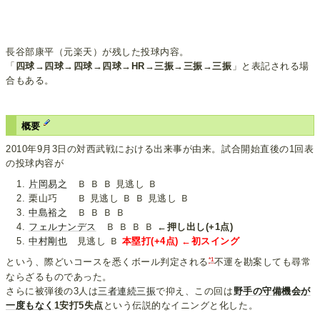
長谷部康平（元楽天）が残した投球内容。
「
四球→四球→四球→四球→HR→三振→三振→三振
」と表記される場
合もある。
概要
2010年9月3日の対西武戦における出来事が由来。試合開始直後の1回表
の投球内容が
片岡易之
Ｂ Ｂ Ｂ 見逃し Ｂ
栗山巧 Ｂ 見逃し Ｂ Ｂ 見逃し Ｂ
中島裕之
Ｂ Ｂ Ｂ Ｂ
フェルナンデス
Ｂ Ｂ Ｂ Ｂ
←押し出し(+1点)
中村剛也
見逃し Ｂ
本塁打(+4点) ←初スイング
*1
という、際どいコースを悉くボール判定される
不運を勘案しても尋常
ならざるものであった。
さらに被弾後の3人は
三者連続三振
で抑え、この回は
野手の守備機会が
一度もなく
1安打5失点
という伝説的なイニングと化した。