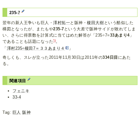
235-
7
翌年の新人王争いも巨人・
澤村拓一
と阪神・
榎田大樹
という酷似した
構図となったが、またもや
235-7
という大差で阪神サイドが敗れてしま
い、さらに得票数を計算式に当てはめた解答が「235÷7=
33あまり4
」
*1
であることも話題になった
。
「
澤村235÷榎田7＝３３あまり４
」
奇しくも、スレが立った2011年11月30日は2011年の
334日目
にあた
る。
関連項目
フェニキ
33-4
Tag:
巨人
阪神