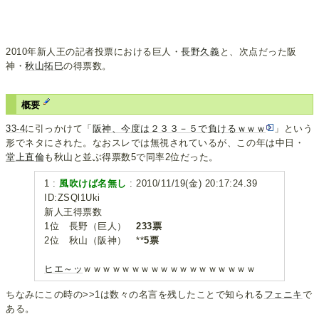
2010年新人王の記者投票における巨人・
長野久義
と、次点だった阪
神・
秋山拓巳
の得票数。
概要
33-4
に引っかけて「
阪神、今度は２３３－５で負けるｗｗｗ
」という
形でネタにされた。なおスレでは無視されているが、この年は中日・
堂上直倫
も秋山と並ぶ得票数5で同率2位だった。
1 :
風吹けば名無し
: 2010/11/19(金) 20:17:24.39
ID:ZSQl1Uki
新人王得票数
1位 長野（巨人）
233票
2位 秋山（阪神） **
5票
ヒエ～ッ
ｗｗｗｗｗｗｗｗｗｗｗｗｗｗｗｗｗｗ
ちなみにこの時の>>1は数々の名言を残したことで知られる
フェニキ
で
ある。