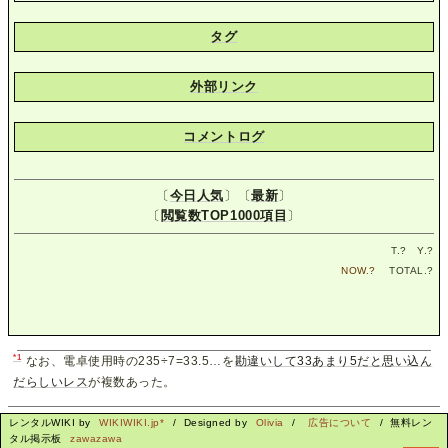
タグ
外部リンク
コメントログ
〔
今日人気
〕〔
最新
〕
〔
閲覧数TOP1000項目
〕
T.
?
Y.
?
NOW.
?
TOTAL.
?
*1
なお、電卓使用時の235÷7=33.5…を
勘違いして33あまり5だと思い込ん
だらしいレス
が複数あった。
レンタルWIKI by
WIKIWIKI.jp*
/ Designed by
Olivia
/
広告について
/ 無料レン
タル掲示板
zawazawa