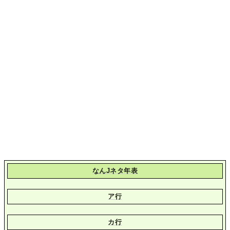
なんJネタ年表
ア行
カ行