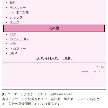
特性
モンスター
ボス攻略
ショップ
マップ
その他
バグ
パッチ・DLC
衣装
トロフィー
BGM
〔
人気
/
今日人気
〕〔
最新
〕
T.
?
Y.
?
NOW.
?
TOTAL.
?
(C) コーエーテクモゲームス All rights reserved.
当ウェブサイトに記載されている会社名・製品名・システム名など
は、各社の登録商標、もしくは商品です。