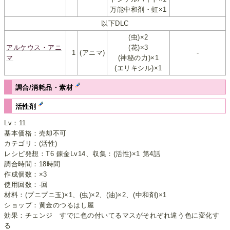
万能中和剤・虹×1
以下DLC
(虫)×2
アルケウス・アニ
(花)×3
1
(アニマ)
-
マ
(神秘の力)×1
(エリキシル)×1
調合/消耗品・素材
活性剤
Lv：11
基本価格：売却不可
カテゴリ：(活性)
レシピ発想：T6 錬金Lv14、収集：(活性)×1 第4話
調合時間：18時間
作成個数：×3
使用回数：-回
材料：(プニプニ玉)×1、(虫)×2、(油)×2、(中和剤)×1
ショップ：黄金のつるはし屋
効果：チェンジ すでに色の付いてるマスがそれぞれ違う色に変化す
る