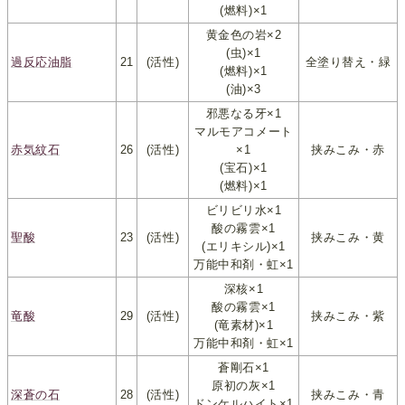
(燃料)×1
黄金色の岩×2
(虫)×1
過反応油脂
21
(活性)
全塗り替え・緑
(燃料)×1
(油)×3
邪悪なる牙×1
マルモアコメート
赤気紋石
26
(活性)
×1
挟みこみ・赤
(宝石)×1
(燃料)×1
ビリビリ水×1
酸の霧雲×1
聖酸
23
(活性)
挟みこみ・黄
(エリキシル)×1
万能中和剤・虹×1
深核×1
酸の霧雲×1
竜酸
29
(活性)
挟みこみ・紫
(竜素材)×1
万能中和剤・虹×1
蒼剛石×1
原初の灰×1
深蒼の石
28
(活性)
挟みこみ・青
ドンケルハイト×1