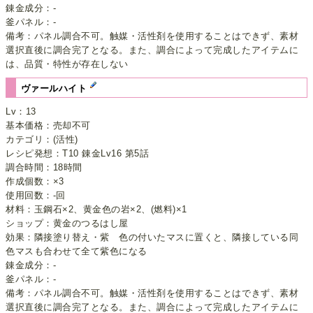
錬金成分：-
釜パネル：-
備考：パネル調合不可。触媒・活性剤を使用することはできず、素材
選択直後に調合完了となる。また、調合によって完成したアイテムに
は、品質・特性が存在しない
ヴァールハイト
Lv：13
基本価格：売却不可
カテゴリ：(活性)
レシピ発想：T10 錬金Lv16 第5話
調合時間：18時間
作成個数：×3
使用回数：-回
材料：玉鋼石×2、黄金色の岩×2、(燃料)×1
ショップ：黄金のつるはし屋
効果：隣接塗り替え・紫 色の付いたマスに置くと、隣接している同
色マスも合わせて全て紫色になる
錬金成分：-
釜パネル：-
備考：パネル調合不可。触媒・活性剤を使用することはできず、素材
選択直後に調合完了となる。また、調合によって完成したアイテムに