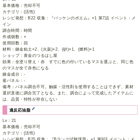
基本価格：売却不可
カテゴリ：(活性)
レシピ発想：B22 収集：『バッケンのポエム』×1 第7話 イベント：メ
イン
調合時間：時間
作成個数：×
使用回数：回
材料：錬金粘土×2、(火薬)×2、(砂)×1、(燃料)×1
ショップ：黄金のつるはし屋
効果：全塗り替え・赤 すでに色の付いているマスを選ぶと、同じ色
のマスが全て赤色になる
錬金成分：-
釜パネル：-
備考：パネル調合不可。触媒・活性剤を使用することはできず、素材
選択直後に調合完了となる。また、調合によって完成したアイテムに
は、品質・特性が存在しない
過反応油脂
Lv：21
基本価格：売却不可
カテゴリ：(活性)
レシピ発想：B25 収集：『Bランク試験課題』×1 第9話 イベント：メ