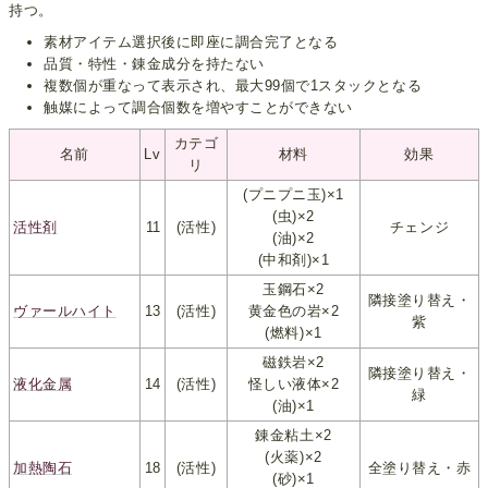
持つ。
素材アイテム選択後に即座に調合完了となる
品質・特性・錬金成分を持たない
複数個が重なって表示され、最大99個で1スタックとなる
触媒によって調合個数を増やすことができない
カテゴ
名前
Lv
材料
効果
リ
(プニプニ玉)×1
(虫)×2
活性剤
11
(活性)
チェンジ
(油)×2
(中和剤)×1
玉鋼石×2
隣接塗り替え・
ヴァールハイト
13
(活性)
黄金色の岩×2
紫
(燃料)×1
磁鉄岩×2
隣接塗り替え・
液化金属
14
(活性)
怪しい液体×2
緑
(油)×1
錬金粘土×2
(火薬)×2
加熱陶石
18
(活性)
全塗り替え・赤
(砂)×1