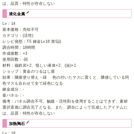
は、品質・特性が存在しない
液化金属
Lv：14
基本価格：売却不可
カテゴリ：(活性)
レシピ発想：T5 錬金Lv18 第5話
調合時間：18時間
作成個数：×3
使用回数：-回
材料：磁鉄岩×2、怪しい液体×2、(油)×1
ショップ：黄金のつるはし屋
効果：隣接塗り替え・緑 色の付いたマスに置くと、隣接している同
色マスも合わせて全て緑色になる
錬金成分：-
釜パネル：-
備考：パネル調合不可。触媒・活性剤を使用することはできず、素材
選択直後に調合完了となる。また、調合によって完成したアイテムに
は、品質・特性が存在しない
加熱陶石
Lv：18