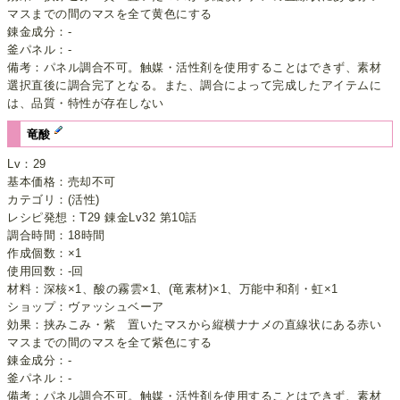
マスまでの間のマスを全て黄色にする
錬金成分：-
釜パネル：-
備考：パネル調合不可。触媒・活性剤を使用することはできず、素材
選択直後に調合完了となる。また、調合によって完成したアイテムに
は、品質・特性が存在しない
竜酸
Lv：29
基本価格：売却不可
カテゴリ：(活性)
レシピ発想：T29 錬金Lv32 第10話
調合時間：18時間
作成個数：×1
使用回数：-回
材料：深核×1、酸の霧雲×1、(竜素材)×1、万能中和剤・虹×1
ショップ：ヴァッシュベーア
効果：挟みこみ・紫 置いたマスから縦横ナナメの直線状にある赤い
マスまでの間のマスを全て紫色にする
錬金成分：-
釜パネル：-
備考：パネル調合不可。触媒・活性剤を使用することはできず、素材