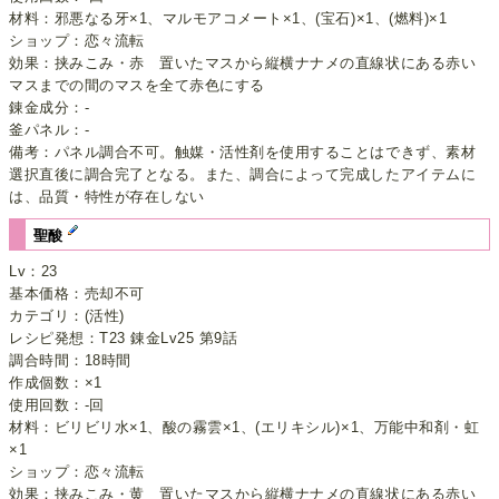
材料：邪悪なる牙×1、マルモアコメート×1、(宝石)×1、(燃料)×1
ショップ：恋々流転
効果：挟みこみ・赤 置いたマスから縦横ナナメの直線状にある赤い
マスまでの間のマスを全て赤色にする
錬金成分：-
釜パネル：-
備考：パネル調合不可。触媒・活性剤を使用することはできず、素材
選択直後に調合完了となる。また、調合によって完成したアイテムに
は、品質・特性が存在しない
聖酸
Lv：23
基本価格：売却不可
カテゴリ：(活性)
レシピ発想：T23 錬金Lv25 第9話
調合時間：18時間
作成個数：×1
使用回数：-回
材料：ビリビリ水×1、酸の霧雲×1、(エリキシル)×1、万能中和剤・虹
×1
ショップ：恋々流転
効果：挟みこみ・黄 置いたマスから縦横ナナメの直線状にある赤い