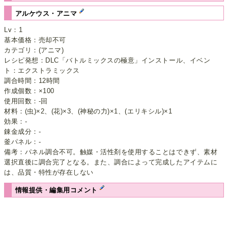
アルケウス・アニマ
Lv：1
基本価格：売却不可
カテゴリ：(アニマ)
レシピ発想：DLC「バトルミックスの極意」インストール、イベン
ト：エクストラミックス
調合時間：12時間
作成個数：×100
使用回数：-回
材料：(虫)×2、(花)×3、(神秘の力)×1、(エリキシル)×1
効果：-
錬金成分：-
釜パネル：-
備考：パネル調合不可。触媒・活性剤を使用することはできず、素材
選択直後に調合完了となる。また、調合によって完成したアイテムに
は、品質・特性が存在しない
情報提供・編集用コメント