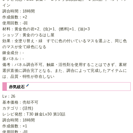
イン
調合時間：18時間
作成個数：×2
使用回数：-回
材料：黄金色の岩×2、(虫)×1、(燃料)×1、(油)×3
ショップ：黄金のつるはし屋
効果：全塗り替え・緑 すでに色の付いているマスを選ぶと、同じ色
のマスが全て緑色になる
錬金成分：-
釜パネル：-
備考：パネル調合不可。触媒・活性剤を使用することはできず、素材
選択直後に調合完了となる。また、調合によって完成したアイテムに
は、品質・特性が存在しない
赤気紋石
Lv：26
基本価格：売却不可
カテゴリ：(活性)
レシピ発想：T30 錬金Lv30 第10話
調合時間：18時間
作成個数：×1
使用回数：-回