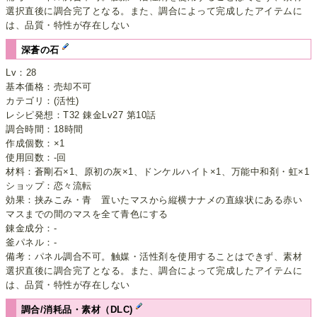
選択直後に調合完了となる。また、調合によって完成したアイテムに
は、品質・特性が存在しない
深蒼の石
Lv：28
基本価格：売却不可
カテゴリ：(活性)
レシピ発想：T32 錬金Lv27 第10話
調合時間：18時間
作成個数：×1
使用回数：-回
材料：蒼剛石×1、原初の灰×1、ドンケルハイト×1、万能中和剤・虹×1
ショップ：恋々流転
効果：挟みこみ・青 置いたマスから縦横ナナメの直線状にある赤い
マスまでの間のマスを全て青色にする
錬金成分：-
釜パネル：-
備考：パネル調合不可。触媒・活性剤を使用することはできず、素材
選択直後に調合完了となる。また、調合によって完成したアイテムに
は、品質・特性が存在しない
調合/消耗品・素材（DLC)