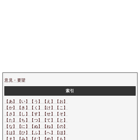
意見・要望
索引
【あ】
【い】
【う】
【え】
【お】
【か】
【き】
【く】
【け】
【こ】
【さ】
【し】
【す】
【せ】
【そ】
【た】
【ち】
【つ】
【て】
【と】
【な】
【に】
【ぬ】
【ね】
【の】
【は】
【ひ】
【ふ】
【へ】
【ほ】
【ま】
【み】
【む】
【め】
【も】