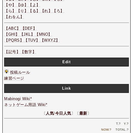
【や】
【ゆ】
【よ】
【ら】
【り】
【る】
【れ】
【ろ】
【わをん】
【ABC】
【DEF】
【GHI】
【JKL】
【MNO】
【PQRS】
【TUV】
【WXYZ】
【記号】
【数字】
Edit
投稿ルール
練習ページ
Link
Mabinogi Wiki*
ネットゲーム用語 Wiki*
〔
人気
/
今日人気
〕〔
最新
〕
T.
?
Y.
?
NOW.
?
TOTAL.
?