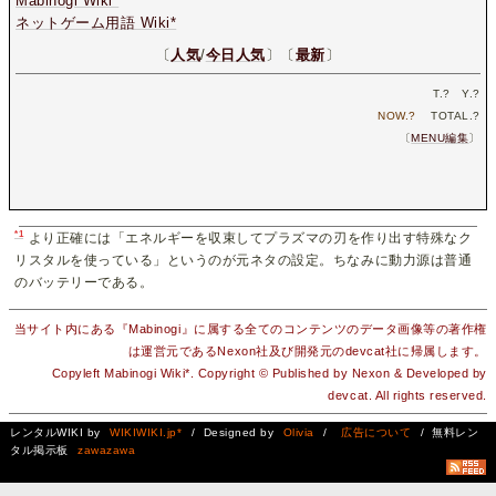
Mabinogi Wiki*
ネットゲーム用語 Wiki*
〔
人気
/
今日人気
〕〔
最新
〕
T.
?
Y.
?
NOW.
?
TOTAL.
?
〔
MENU編集
〕
*1
より正確には「エネルギーを収束してプラズマの刃を作り出す特殊なク
リスタルを使っている」というのが元ネタの設定。ちなみに動力源は普通
のバッテリーである。
当サイト内にある『Mabinogi』に属する全てのコンテンツのデータ画像等の著作権
は運営元であるNexon社及び開発元のdevcat社に帰属します。
Copyleft Mabinogi Wiki*. Copyright © Published by Nexon & Developed by
devcat. All rights reserved.
レンタルWIKI by
WIKIWIKI.jp*
/ Designed by
Olivia
/
広告について
/ 無料レン
タル掲示板
zawazawa