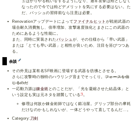
ュばかりやる戦いをするようになり、通常攻撃は殆どしなく
なったので今では殆どデメリットを気にする必要はない。た
だ、バッシュの習得前なら注意は必要。
Renovationアップデートによって
ファイナルヒット
が戦術武器の
場合耐久消費無し、倍率増加、攻撃速度強化とまさにこの武器の
ためにあるような性能に。
また、同時に実装された
バッシュ
が、その仕様から「早い武器」
または「とても早い武器」と相性が良いため、注目を浴びつつあ
る。
余談
その外見は某有名SF映画に登場する武器を彷彿とさせる。
さらに攻撃時の独特のハウリング音までそっくり。
フォースを信
じるのだ
一応動力源は
錬金術
とのことだが、「光を凝縮させた結晶体」と
*1
いう設定も実は元ネタを踏襲している
。
修理は何故か錬金術師ではなく鍛冶屋。グリップ部分の摩耗
だけなのかもしれないが、一体どうやって直してるんだ…。
Category:
刀剣