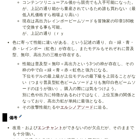
コンテンツリニューアル後から競売でも入手可能になった。
が、上記の通り箱から量産されているため誰も買わない（最
低入札価格すら相場より高い）
現在は高出力レインボービームソードを冒険家の印章180枚
で交換する事も可能。
が、上記の通り（ｒｙ
色に寄って性能に違いがある、という記述の通り、白・緑・青・
赤・レインボー（虹色）が存在し、またモデルもそれぞれに普及
型、無印、高出力の三種が存在する。
性能は普及型＜無印＜高出力という3つの枠が存在し、その
枠の中で白＜緑＜青＜赤＜虹色と強力になる。
下位モデルの最上級が上位モデルの最下級を上回ることがな
い（つまり普及型虹色ビームソードよりも無印白色ビームソ
ードのほうが強い）。購入の際には気をつけよう。
別に色や出力に特徴があるわけではなく、上位互換の関係と
なっており、高出力虹が単純に最強となる。
その攻撃性能たるや
エルシノアソード
に迫る。
備考
改造・および
エンチャント
ができないのが欠点だが、そのままで
も十分強い。