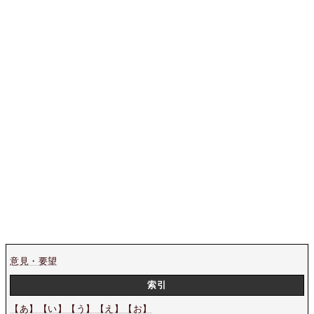
意見・要望
索引
【あ】
【い】
【う】
【え】
【お】