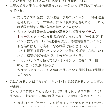
もとい改造できるほとんどの武器よりも圧倒的に強い…。
上記の通り入手も比較的簡単なので、一部からは不満の声が上が
っている。
買ってきて即座に「フル改造、フルエンチャント、特殊改造
を施したそこそこの武器」に並ぶ攻撃力を得られる。これで
は武器に対する思い入れも持ちようがない。
もっとも修理費が
あの金食い武器として有名な
ドラゴン
トゥース
とタメをはれるほど高額。なにしろ98%修理で1ポ
イントに2万ゴールドも必要なのだ。修理費増加エンチャン
トを貼ればもっと高額になる武器はあるとはいえ……。
しかし最近は露店やハウジングで大量に投げ売りされている
ため、格安の90%修理でも十分だったりする。
一応、バランスが極めて低い（レインボーのみ10%、他
0%）という欠点はあるが、
各種マスタリにバランス補正が付いている関係上ほぼ問題に
ならない。
気にされることは少ないが「早い３打」武器であることには留意
が必要。
それが優位に働くこともあれば、浅い仰け反り硬直で扱いにくい
面もある。扱いにくい類の武器であることは頭に入れておこう。
後述のアップデートにより近接はファイナルヒットやバッシ