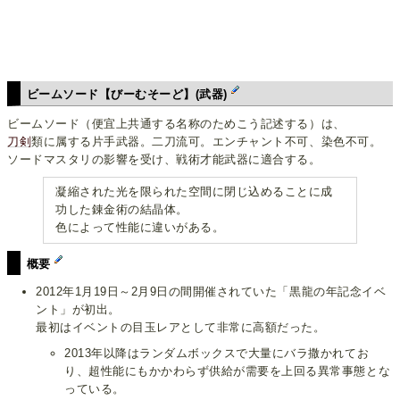
ビームソード【びーむそーど】(武器)
ビームソード（便宜上共通する名称のためこう記述する）は、
刀剣
類に属する片手武器。二刀流可。エンチャント不可、染色不可。
ソードマスタリの影響を受け、戦術才能武器に適合する。
凝縮された光を限られた空間に閉じ込めることに成
功した錬金術の結晶体。
色によって性能に違いがある。
概要
2012年1月19日～2月9日の間開催されていた「黒龍の年記念イベ
ント」が初出。
最初はイベントの目玉レアとして非常に高額だった。
2013年以降はランダムボックスで大量にバラ撒かれてお
り、超性能にもかかわらず供給が需要を上回る異常事態とな
っている。