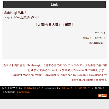
Link
Mabinogi Wiki*
ネットゲーム用語 Wiki*
〔
人気
/
今日人気
〕〔
最新
〕
T.
?
Y.
?
NOW.
?
TOTAL.
?
〔
MENU編集
〕
当サイト内にある『Mabinogi』に属する全てのコンテンツのデータ画像等の著作権
は運営元であるNexon社及び開発元のdevcat社に帰属します。
Copyleft Mabinogi Wiki*. Copyright © Published by Nexon & Developed by
devcat. All rights reserved.
レンタルWIKI by
WIKIWIKI.jp*
/ Designed by
Olivia
/
広告について
/ 無料レン
タル掲示板
zawazawa