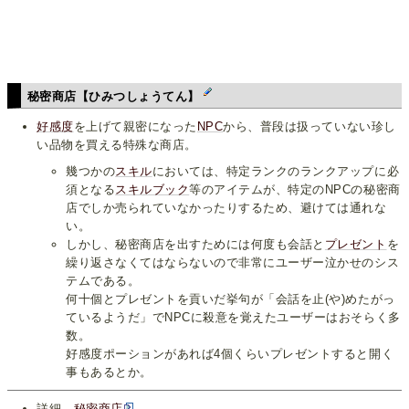
秘密商店【ひみつしょうてん】
好感度
を上げて親密になった
NPC
から、普段は扱っていない珍し
い品物を買える特殊な商店。
幾つかの
スキル
においては、特定ランクのランクアップに必
須となる
スキルブック
等のアイテムが、特定のNPCの秘密商
店でしか売られていなかったりするため、避けては通れな
い。
しかし、秘密商店を出すためには何度も会話と
プレゼント
を
繰り返さなくてはならないので非常にユーザー泣かせのシス
テムである。
何十個とプレゼントを貢いだ挙句が「会話を止(や)めたがっ
ているようだ」でNPCに殺意を覚えたユーザーはおそらく多
数。
好感度ポーションがあれば4個くらいプレゼントすると開く
事もあるとか。
詳細→
秘密商店