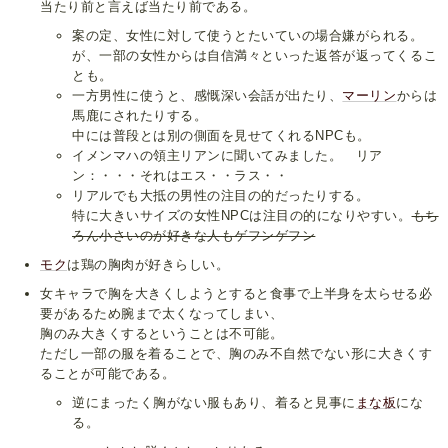
当たり前と言えば当たり前である。
案の定、女性に対して使うとたいていの場合嫌がられる。
が、一部の女性からは自信満々といった返答が返ってくるこ
とも。
一方男性に使うと、感慨深い会話が出たり、
マーリン
からは
馬鹿にされたりする。
中には普段とは別の側面を見せてくれるNPCも。
イメンマハの領主リアンに聞いてみました。 リア
ン：・・・それはエス・・ラス・・
リアルでも大抵の男性の注目の的だったりする。
特に大きいサイズの女性NPCは注目の的になりやすい。
もち
ろん小さいのが好きな人もゲフンゲフン
モク
は鶏の胸肉が好きらしい。
女キャラで胸を大きくしようとすると食事で上半身を太らせる必
要があるため腕まで太くなってしまい、
胸のみ大きくするということは不可能。
ただし一部の服を着ることで、胸のみ不自然でない形に大きくす
ることが可能である。
逆にまったく胸がない服もあり、着ると見事に
まな板
にな
る。