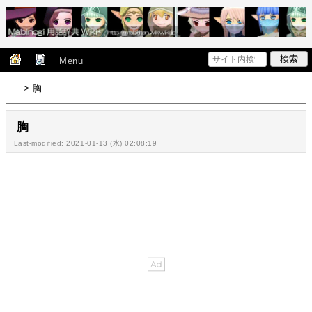
Menu
> 胸
胸
Last-modified: 2021-01-13 (水) 02:08:19