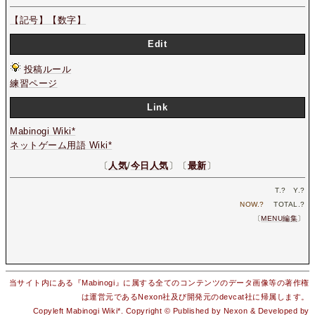
【記号】
【数字】
Edit
投稿ルール
練習ページ
Link
Mabinogi Wiki*
ネットゲーム用語 Wiki*
〔
人気
/
今日人気
〕〔
最新
〕
T.
?
Y.
?
NOW.
?
TOTAL.
?
〔
MENU編集
〕
当サイト内にある『Mabinogi』に属する全てのコンテンツのデータ画像等の著作権
は運営元であるNexon社及び開発元のdevcat社に帰属します。
Copyleft Mabinogi Wiki*. Copyright © Published by Nexon & Developed by