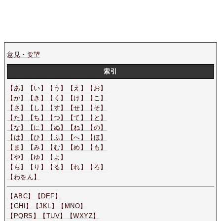
意見・要望
索引
【あ】
【い】
【う】
【え】
【お】
【か】
【き】
【く】
【け】
【こ】
【さ】
【し】
【す】
【せ】
【そ】
【た】
【ち】
【つ】
【て】
【と】
【な】
【に】
【ぬ】
【ね】
【の】
【は】
【ひ】
【ふ】
【へ】
【ほ】
【ま】
【み】
【む】
【め】
【も】
【や】
【ゆ】
【よ】
【ら】
【り】
【る】
【れ】
【ろ】
【わをん】
【ABC】
【DEF】
【GHI】
【JKL】
【MNO】
【PQRS】
【TUV】
【WXYZ】