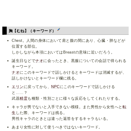
胸【むね】（キーワード）
Chest。人間の身体において肩と腹の間にあり、心臓・肺などが
位置する部位。
しかしながら本項においてはBreastの意味に近いだろう。
誕生日などで
ナオ
に会ったとき、黒服についての会話で得られる
キーワード。
ナオ
にこのキーワードで話しかけるとキーワードは消滅するが、
話しかけないとキーワード欄に残る。
エリン
に戻ってから、
NPC
にこのキーワードで話しかける
と……？
武器
精霊
も種類・性別ごとに様々な反応をしてくれたりする。
キャラが男でないと入手できない模様。また男性から女性へと
転
生
した際、キーワードは残る。
男性キャラのときとは違った返答をするキャラもいる。
あまり女性に対して使うべきではないキーワード。