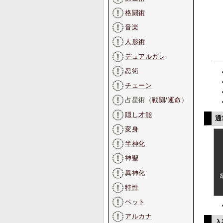
格闘術
音楽
人形術
デュアルガン
忍術
チェーン
占星術（
戦闘
/
運命
）
隠し才能
通
変身
半神化
神聖
異神化
特性
ペット
アルカナ
入