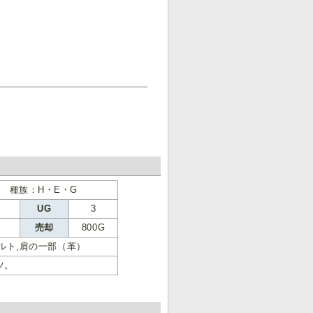
 種族：H・E・G
7
UG
3
売却
800G
ベルト,肩の一部（革）
ツ。