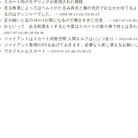
スカート内のモデリングが表現された模様。
見る角度によってはベルトのたるみ具合と服の光沢でおなかが出てるよ
るのはデンジャーでした。 --
2006-06-13 (火) 09:50:25
足が細いと足のｼﾙｴｯﾄが変になるので痩せすぎに注意。 --
2007-07-18 (水)
かといって、ある程度太くすると今度はスカートの後ろ側で何とは言わな
2007-07-19 (木) 00:59:36
ジャイアントはスカート内亜空間 人間エルフは
パン
ツあり --
2010-05-31
ジャイアント着用のSSをあげておきます。必要なら差し替えをお願いしま
ワカメちゃんスカート --
2015-07-03 (金) 05:50:15