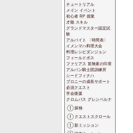
チュートリアル
メイン
イベント
初心者
RP
授業
才能
スキル
グランドマスター認定試
験
アルバイト
〔
時間表
〕
イメンマハ料理大会
料理レシピダンジョン
フィールドボス
ファリアス
冒険家の印章
アルバン騎士団訓練所
シードフィナハ
ブロニーの成長サポート
必須クエスト
学会後援
クロムバス
グレンベルナ
探検
クエストスクロール
影ミッション