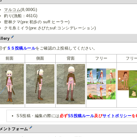
マルコム
(8,000G)
釣り(漁船：461G)
密林クマ(pre:初歩の suff:ヒーラー)
クモ糸ミイラ(pre:さびたsuf:コンシデレーション)
llery
必ず
ＳＳ投稿ルール
をご確認の上投稿してください。
前面
側面
背面
フリー
フリ
SS投稿・編集の際には
必ず
SS投稿ルール
及び
サイトポリシー
を
メントフォーム