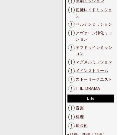
演劇ミッション
使徒レイドミッショ
ン
ベルテンミッション
アヴァロン浄化ミッ
ション
テフドゥインミッシ
ョン
マグメルミッション
メインストリーム
ストーリークエスト
THE DRAMA
Life
音楽
料理
錬金術
■
紡織・裁縫
〔
型紙
〕