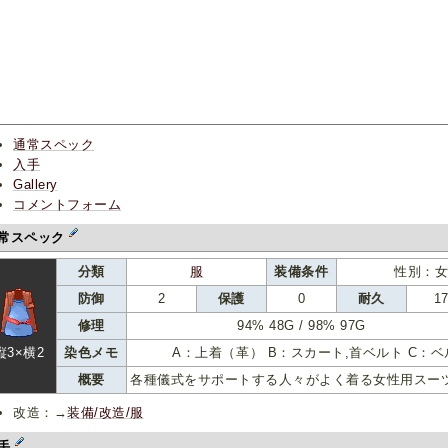
通常スペック
入手
Gallery
コメントフォーム
常スペック
分類
服
装備条件
性別：女
防御
2
保護
0
耐久
1
修理
94% 48G / 98% 97G
縦3×横2
染色メモ
A：上着（革） B：スカート,首ベルト C：
概要
各種儀式をサポートする人々がよく着る女性用スー
改造：→
装備/改造/服
手