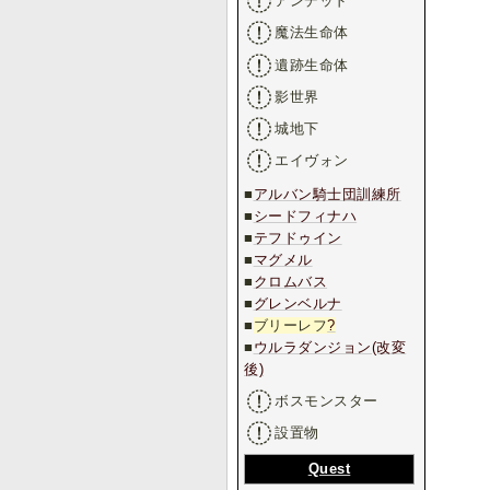
アンデッド
魔法生命体
遺跡生命体
影世界
城地下
エイヴォン
■
アルバン騎士団訓練所
■
シードフィナハ
■
テフドゥイン
■
マグメル
■
クロムバス
■
グレンベルナ
■
ブリーレフ
?
■
ウルラダンジョン(改変
後)
ボスモンスター
設置物
Quest