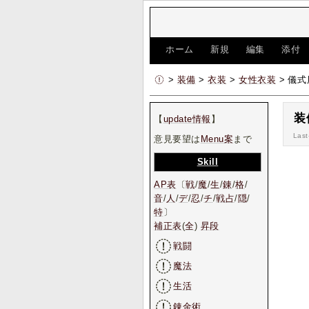
[
ホーム
|
新規
|
編集
|
添付
>
装備
>
衣装
>
女性衣装
> 儀
装
【
update情報
】
Last
意見要望は
Menu案
まで
Skill
AP表
〔
戦
/
魔
/
生
/
錬
/
格
/
音
/
人
/
デ
/
忍
/
チ
/
戦占
/
隠
/
特
〕
補正表
(
全
)
昇段
戦闘
魔法
生活
錬金術