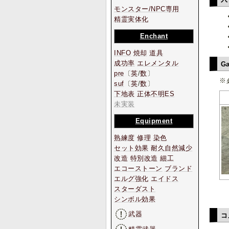
モンスター/NPC専用
精霊実体化
Enchant
INFO
焼却
道具
成功率
エレメンタル
Ga
pre
〔
英
/
数
〕
※
suf
〔
英
/
数
〕
下地表
正体不明ES
未実装
Equipment
熟練度
修理
染色
セット効果
耐久自然減少
改造
特別改造
細工
エコーストーン
ブランド
エルグ強化
エイドス
スターダスト
シンボル効果
武器
コ