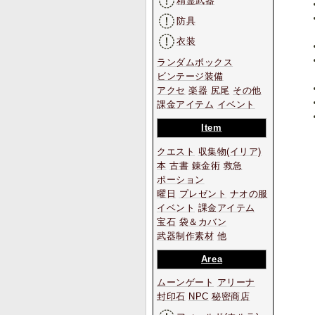
精霊武器
防具
衣装
ランダムボックス
ビンテージ装備
アクセ
楽器
尻尾
その他
課金アイテム
イベント
Item
クエスト
収集物
(イリア)
本
古書
錬金術
救急
ポーション
曜日
プレゼント
ナオの服
イベント
課金アイテム
宝石
袋＆カバン
武器制作素材
他
Area
ムーンゲート
アリーナ
封印石
NPC
秘密商店