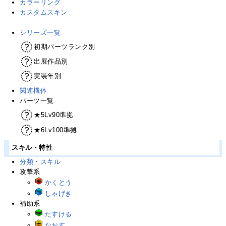
カラーリング
カスタムスキン
シリーズ一覧
初期パーツランク別
出展作品別
実装年別
関連機体
パーツ一覧
★5Lv90準拠
★6Lv100準拠
スキル・特性
分類・スキル
攻撃系
かくとう
しゃげき
補助系
たすける
なおす