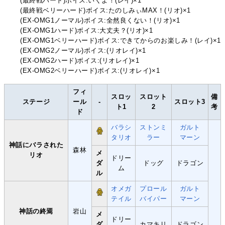
(最終戦ハード)ボイス:いくよ！(レイ)×1
(最終戦ベリーハード)ボイス:たのしみぃMAX！(リオ)×1
(EX-OMG1ノーマル)ボイス:全然良くない！(リオ)×1
(EX-OMG1ハード)ボイス:大丈夫？(リオ)×1
(EX-OMG1ベリーハード)ボイス:できてからのお楽しみ！(レイ)×1
(EX-OMG2ノーマル)ボイス:(リオレイ)×1
(EX-OMG2ハード)ボイス:(リオレイ)×1
(EX-OMG2ベリーハード)ボイス:(リオレイ)×1
フィ
スロッ
スロット
備
ステージ
ール
-
スロット3
ト1
2
考
ド
バラシ
ストンミ
ガルト
タリオ
ラー
マーン
神話にバラされた
森林
メ
リオ
ドリー
ダ
ドッグ
ドラゴン
ム
ル
オメガ
プロール
ガルト
テイル
バイパー
マーン
神話の終焉
岩山
メ
ドリー
ダ
カマキリ
ドラゴン