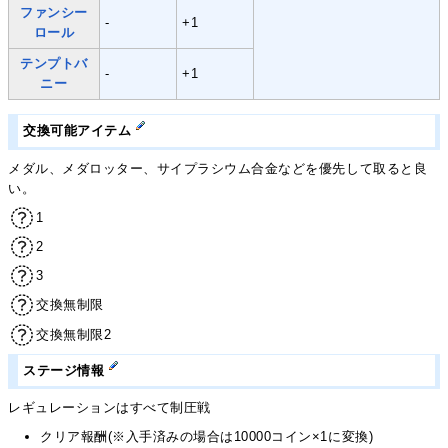
ファンシー
-
+1
ロール
テンプトバ
-
+1
ニー
交換可能アイテム
メダル、メダロッター、サイプラシウム合金などを優先して取ると良
い。
1
2
3
交換無制限
交換無制限2
ステージ情報
レギュレーションはすべて制圧戦
クリア報酬(※入手済みの場合は10000コイン×1に変換)