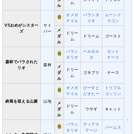
ム
ル
オメガ
バラシタ
ムーンド
テイル
リオ
ラゴン
VSおめがシスター
サイ
メ
ズ
バー
ドリー
ダ
ドリーム
ゴースト
ム
ル
バラシ
ベルゼル
セント
タリオ
ガ
ナース
森林でバラされた
森林
メ
リオ
ドリー
ダ
ゴキブリ
ナース
ム
ル
オメガ
びーすと
トリプル
テイル
だすたー
ゴッツン
終焉を迎える山脈
山地
メ
ドリー
ダ
ウサギ
キャット
ム
ル
-
バラシ
ディアス
パームス
タリオ
テージ