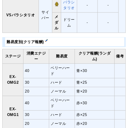
バラシ
-
-
タリオ
サイ
VSバラシタリオ
メ
バー
ドリー
ダ
-
-
ム
ル
難易度別(クリア報酬)
消費エナジ
クリア報酬(ランダ
ステージ
難易度
備考
ー
ム)
ベリーハー
40
青×30
ド
EX-
OMG2
30
ハード
青×25
20
ノーマル
青×20
ベリーハー
40
赤×30
ド
EX-
OMG1
30
ハード
赤×25
20
ノーマル
赤×20