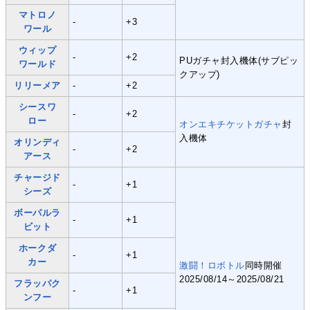
マトロノ
-
+3
ワール
ウィップ
-
+2
PUガチャ封入機体(サブピッ
ワールド
クアップ)
リリーメア
-
+2
シースワ
-
+2
ロー
オンエキチケットガチャ
封
入機体
オリンディ
-
+2
アース
チャージド
-
+1
シーズ
ボーパルラ
-
+1
ビット
ホークダ
-
+1
カー
激闘！ロボトル
同時開催
2025/08/14～2025/08/21
フラッパク
-
+1
ンフー