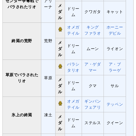
センター争奪戦で
アリ
メ
バラされたリオ
ーナ
ドリー
ダ
クワガタ
キャット
ム
ル
オメガ
キング
ホーニー
テイル
ファラオ
デビル
終焉の荒野
荒野
メ
ドリー
ダ
ムーン
ライオン
ム
ル
バラシ
ア・ゲダ
ア・ブ
タリオ
マー
ラーゲ
草原でバラされた
草原
メ
リオ
ドリー
ダ
クマ
サル
ム
ル
オメガ
ギンバン
テッペン
テイル
フェアリ
氷上の終焉
凍土
メ
ドリー
ダ
ステルス
クイーン
ム
ル