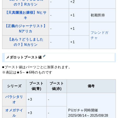
-
+2
の？】Rカリン
【天真爛漫お嬢様】Nヒサ
-
+1
初期所持
キ
【正義のジャーナリスト】
-
+1
Nアリカ
フレンドガ
チャ
【あら？どうしました
-
+1
の？】Nカリン
メダロットブースト値
■ブースト値はパーツごとに加算されます。
※表記は★5～★6時のものです
ブースト
ブースト
シリーズ
備考
値(青)
値(赤)
バラシタリ
+3
-
オ
オメガテイ
PUガチャ同時開催
+3
-
ル
2025/08/14～2025/08/28