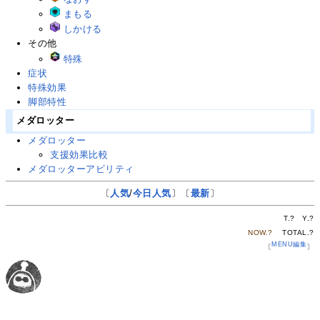
まもる
しかける
その他
特殊
症状
特殊効果
脚部特性
メダロッター
メダロッター
支援効果比較
メダロッターアビリティ
〔
人気
/
今日人気
〕〔
最新
〕
T.
?
Y.
?
NOW.
?
TOTAL.
?
MENU編集
〔
〕