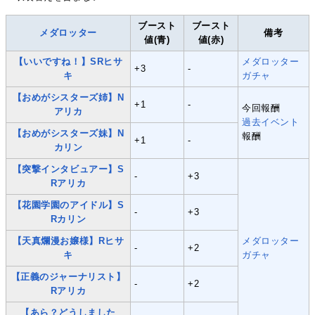
ブースト
ブースト
メダロッター
備考
値(青)
値(赤)
【いいですね！】SRヒサ
メダロッター
+3
-
キ
ガチャ
【おめがシスターズ姉】N
+1
-
今回報酬
アリカ
過去
イベント
【おめがシスターズ妹】N
報酬
+1
-
カリン
【突撃インタビュアー】S
-
+3
Rアリカ
【花園学園のアイドル】S
-
+3
Rカリン
【天真爛漫お嬢様】Rヒサ
メダロッター
-
+2
キ
ガチャ
【正義のジャーナリスト】
-
+2
Rアリカ
【あら？どうしました