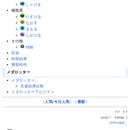
しゃげき
補助系
たすける
なおす
まもる
しかける
その他
特殊
症状
特殊効果
脚部特性
メダロッター
メダロッター
支援効果比較
メダロッターアビリティ
〔
人気
/
今日人気
〕〔
最新
〕
T.
?
Y.
?
NOW.
?
TOTAL.
?
MENU編集
〔
〕