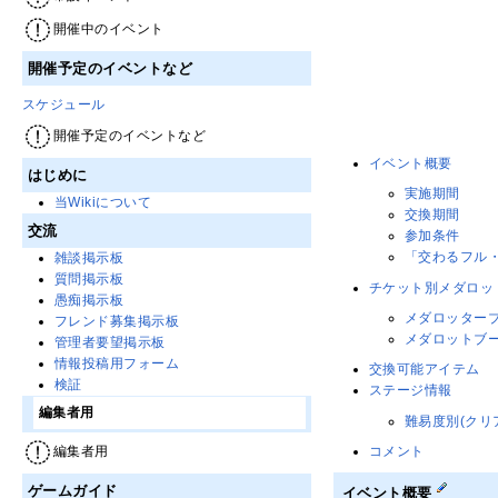
開催中のイベント
開催予定のイベントなど
スケジュール
開催予定のイベントなど
イベント概要
はじめに
実施期間
当Wikiについて
交換期間
交流
参加条件
「交わるフル
雑談掲示板
質問掲示板
チケット別メダロッ
愚痴掲示板
メダロッター
フレンド募集掲示板
メダロットブ
管理者要望掲示板
情報投稿用フォーム
交換可能アイテム
検証
ステージ情報
編集者用
難易度別(クリ
編集者用
コメント
ゲームガイド
イベント概要