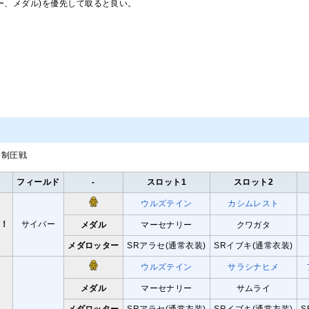
ー、メダル)を優先して取ると良い。
て制圧戦
フィールド
-
スロット1
スロット2
ウルズテイン
カシムレスト
ク！
サイバー
メダル
マーセナリー
クワガタ
メダロッター
SRアラセ(通常衣装)
SRイブキ(通常衣装)
ウルズテイン
サラシナヒメ
メダル
マーセナリー
サムライ