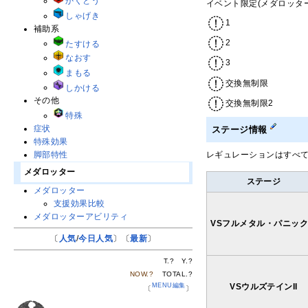
かくとう
イベント限定(メダロッタ
しゃげき
1
補助系
2
たすける
なおす
3
まもる
交換無制限
しかける
その他
交換無制限2
特殊
症状
ステージ情報
特殊効果
レギュレーションはすべ
脚部特性
メダロッター
ステージ
メダロッター
支援効果比較
メダロッターアビリティ
VSフルメタル・パニッ
〔
人気
/
今日人気
〕〔
最新
〕
T.
?
Y.
?
NOW.
?
TOTAL.
?
MENU編集
VSウルズテインII
〔
〕