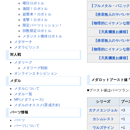
曜日ロボトル
【フルメタル・パニック
激闘！ロボトル
超襲来！ロボトル
【傍若無人のヤバいヤ
進撃！ロボトル
【物理的にイケメンな部
限定パーツミッション！
回数限定ロボトル
【天真爛漫お嬢様】
メダジスト獲得ロボトル
【傍若無人のヤバいヤ
メダサーチ
メダラビリンス
【物理的にイケメンな部
対人戦
【天真爛漫お嬢様】
メダリーグ
メダリーグ戦術
オンラインエキシビション
メダロットブースト値
メダル
メダルについて
■ブースト値はパーツラン
メダル一覧
MF(メダフォース)
シリーズ
ブー
メダルのオススメ(育成方針)
カナメエンジェル
+3
パーツ情報
カシムレスト
+1
パーツ
パーツについて
ウルズテイン
+1