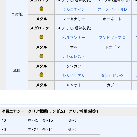
メダロッター
SRアラセ(通常衣装)
SRイブキ(通常衣装)
S
ウルズテイン
アークビートルD
市街地
メダル
マーセナリー
ホーネット
メダロッター
SRアラセ(通常衣装)
-
ハヌマンキー
アンビギュアス
メダル
サル
ドラゴン
カシムレスト
-
メダル
クワガタ
-
草原
シルベリアル
タンクダンク
メダル
キャット
カブト
消費エナジー
クリア報酬(ランダム)
クリア報酬(確定)
40
赤×45、金×15
金×3
30
赤×27、金×11
金×2