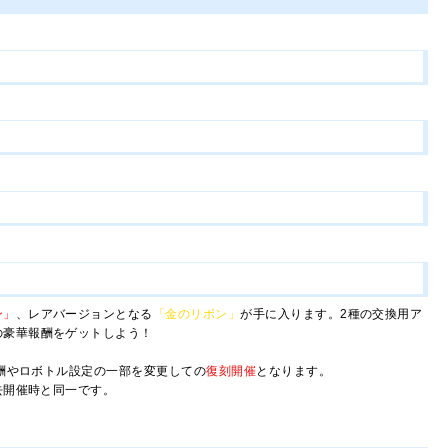
ン」
、レアバージョンとなる
「金のリボン」
が手に入ります。2種の交換用ア
の豪華報酬をゲットしよう！
酬やロボトル設定の一部を変更しての
復刻開催
となります。
去開催時と同一です。