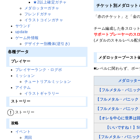
★2以上確定ガチャ
チケット別メダロット
メダロッターガチャ
フレンドガチャ
「赤のチケット」と「金
イラストコインガチャ
サウンド
チーム編成した各スロッ
update
サポートプレーヤーのス
ゲーム外情報
(メダルのスキルレベル配
デザイナー別機体(逆引き)
各種データ
メダロッターブースト
プレイヤー
■レベルに関わらず、ボー
プレイヤーランク・ログボ
ミッション
メダロッタ
チュートリアルミッション
アイテム
【フルメタル・パニック
イラストギャラリー
【フルメタル・パニック
ストーリー
【フルメタル・パニック
ストーリー
【オレを中心に世界は回
攻略
【いいですね！】S
イベント
【フルメタル・パニック
周回