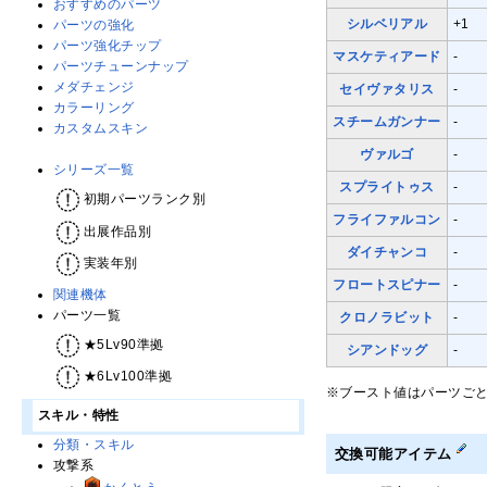
おすすめのパーツ
シルベリアル
+1
パーツの強化
パーツ強化チップ
マスケティアード
-
パーツチューンナップ
メダチェンジ
セイヴァタリス
-
カラーリング
スチームガンナー
-
カスタムスキン
ヴァルゴ
-
シリーズ一覧
スプライトゥス
-
初期パーツランク別
フライファルコン
-
出展作品別
ダイチャンコ
-
実装年別
フロートスピナー
-
関連機体
パーツ一覧
クロノラビット
-
★5Lv90準拠
シアンドッグ
-
★6Lv100準拠
※ブースト値はパーツご
スキル・特性
分類・スキル
交換可能アイテム
攻撃系