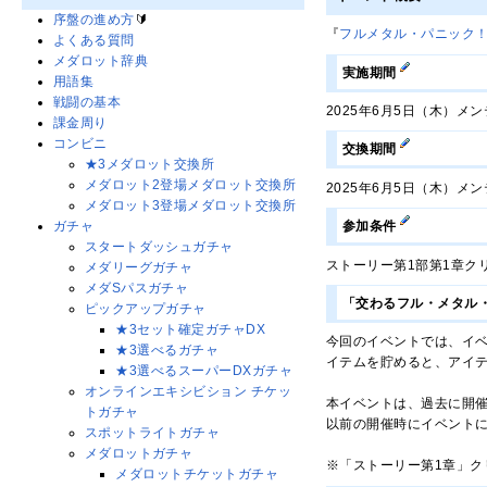
序盤の進め方
🔰
『
フルメタル・パニック！Invis
よくある質問
メダロット辞典
実施期間
用語集
戦闘の基本
2025年6月5日（木）メン
課金周り
コンビニ
交換期間
★3メダロット交換所
メダロット2登場メダロット交換所
2025年6月5日（木）メン
メダロット3登場メダロット交換所
参加条件
ガチャ
スタートダッシュガチャ
ストーリー第1部第1章ク
メダリーグガチャ
メダSパスガチャ
「交わるフル・メタル
ピックアップガチャ
★3セット確定ガチャDX
今回のイベントでは、イ
★3選べるガチャ
イテムを貯めると、アイ
★3選べるスーパーDXガチャ
オンラインエキシビション チケッ
本イベントは、過去に開
トガチャ
以前の開催時にイベント
スポットライトガチャ
メダロットガチャ
※「ストーリー第1章」ク
メダロットチケットガチャ