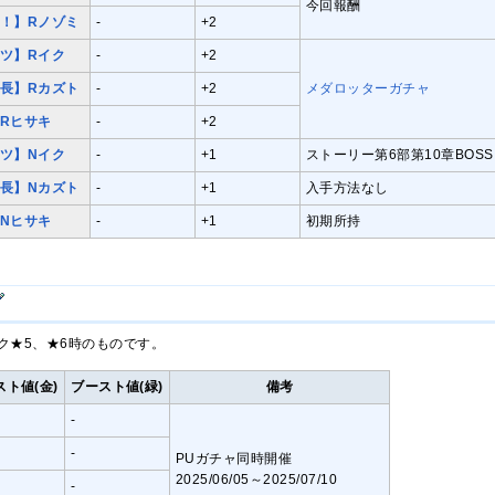
今回報酬
！】Rノゾミ
-
+2
ツ】Rイク
-
+2
長】Rカズト
-
+2
メダロッターガチャ
Rヒサキ
-
+2
ツ】Nイク
-
+1
ストーリー第6部第10章BOS
長】Nカズト
-
+1
入手方法なし
Nヒサキ
-
+1
初期所持
ク★5、★6時のものです。
スト値(金)
ブースト値(緑)
備考
-
-
PUガチャ同時開催
2025/06/05～2025/07/10
-