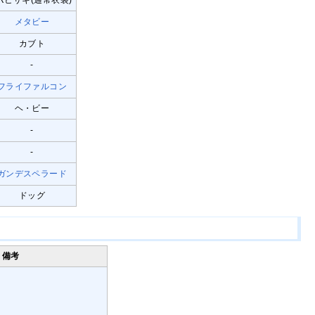
Rヒサキ(通常衣装)
メタビー
カブト
-
フライファルコン
ヘ・ビー
-
-
ガンデスペラード
ドッグ
備考