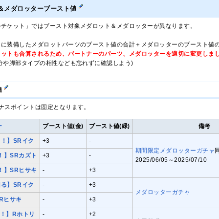
＆メダロッターブースト値
のチケット」ではブースト対象メダロット＆メダロッターが異なります。
トに装備したメダロットパーツのブースト値の合計＋メダロッターのブースト値
ロットも合算されるため、パートナーのパーツ、メダロッターを適切に変更しま
分や脚部タイプの相性なども忘れずに確認しよう)
値
ナスポイントは固定となります。
ー
ブースト値(金)
ブースト値(緑)
備考
！】SRイク
+3
-
期間限定メダロッターガチャ
！】SRカズト
+3
-
2025/06/05～2025/07/10
！】SRヒサキ
-
+3
る】SRイク
-
+3
メダロッターガチャ
Rヒサキ
-
+3
！】Rホトリ
-
+2