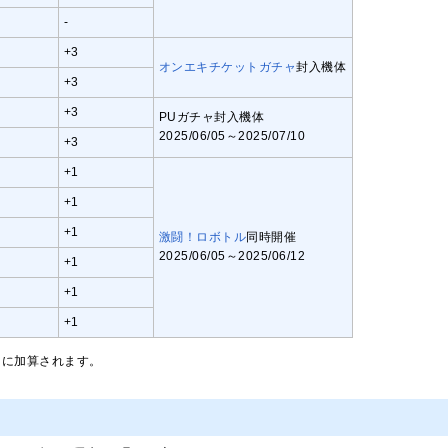
-
+3
オンエキチケットガチャ
封入機体
+3
+3
PUガチャ封入機体
2025/06/05～2025/07/10
+3
+1
+1
+1
激闘！ロボトル
同時開催
2025/06/05～2025/06/12
+1
+1
+1
とに加算されます。