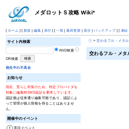
メダロットＳ攻略 Wiki*
[
ホーム
] [
新規
|
編集
|
添付
] [
一覧
|
最終更新
|
差分
|
バックアップ
] [
凍結
>
交わるフル・メタル
サイト内検索
AND検索
交わるフル・メタ
OR検索
発生中の不具合
お知らせ
現在、荒らし対策のため、特定プロバイダを
対象に編集時SMS認証を要求しています。
認証後は従来通り編集可能であり、認証によ
って管理が個人情報を得ることはありませ
ん。
開催中のイベント
常設イベント