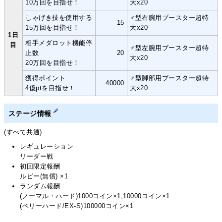
10万回を目指せ！
大x20
しゃげき技を使用する
♂型右腕用ブースター超特
15
15万回を目指せ！
大x20
1日
相手メダロット機能停
目
♂型左腕用ブースター超特
止数
20
大x20
20万回を目指せ！
獲得ポイント
♂型脚部用ブースター超特
40000
4億ptを目指せ！
大x20
ステージ情報
(すべて共通)
レギュレーション
リーダー戦
初回限定報酬
ルビー(無償) ×1
ランダム報酬
(ノーマル・ハード)1000コイン×1,10000コイン×1
(ベリーハード/EX-S)100000コイン×1