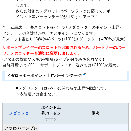
します。
さらに対象のメダロットはパーツランクに応じて、ポ
イント上昇パーセンテージが１%ずつアップ！
チーム編成した各スロット各パーツ+メダロッターのポイント上昇パー
センテージの合計値がボーナスポイントになります。
(1スロット当たり15(%)x4(パーツ)+10%(メダロッター)＝70%が最大)
サポートプレイヤーのスロットも合算されるため、パートナーのパー
ツ、メダロッターを適切に変更しましょう。
(メダルの得意なスキルや脚部タイプの確認もお忘れなく)
自前周回では185%、サポートプレイヤー込みでは+210%が最大。
メダロッターポイント上昇パーセンテージ
■メダロッターはレベルに関わらず上昇%固定です。
※衣装違いは含まない。
ポイント上
メダロッター
昇パーセン
備考
テージ
アラセ(バーンブレ