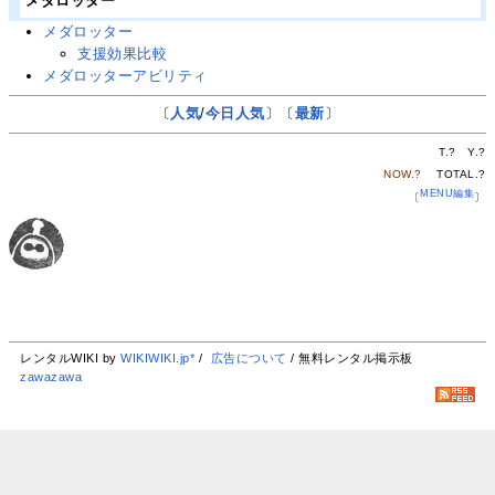
メダロッター
メダロッター
支援効果比較
メダロッターアビリティ
〔
人気
/
今日人気
〕〔
最新
〕
T.
?
Y.
?
NOW.
?
TOTAL.
?
MENU編集
〔
〕
レンタルWIKI by
WIKIWIKI.jp*
/
広告について
/ 無料レンタル掲示板
zawazawa