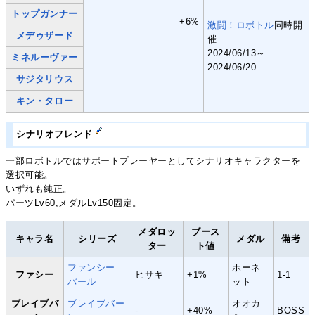
トップガンナー
+6%
激闘！ロボトル
同時開
メデゥザード
催
2024/06/13～
ミネルーヴァー
2024/06/20
サジタリウス
キン・タロー
シナリオフレンド
一部ロボトルではサポートプレーヤーとしてシナリオキャラクターを
選択可能。
いずれも純正。
パーツLv60,メダルLv150固定。
メダロッ
ブース
キャラ名
シリーズ
メダル
備考
ター
ト値
ファンシー
ホーネ
ファシー
ヒサキ
+1%
1-1
パール
ット
ブレイブバ
ブレイブバー
オオカ
-
+40%
BOSS