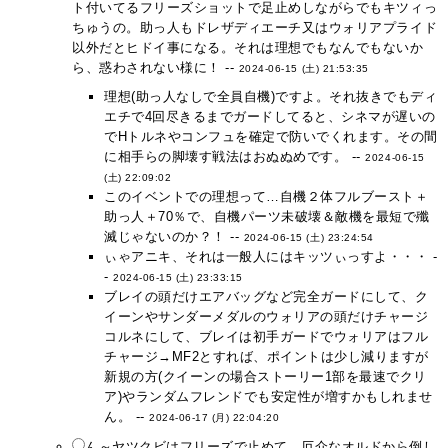
ト付いてるフリーズショットで足止めしながらでもキツィっ
ちゅうの。助っ人もドレザディエーチ又はウォリアプライド
以外だとヒドイ事になる。それは理想でもなんでもないか
ら、惑わされない様に！ --
2024-06-15 (土) 21:53:35
理想(助っ人なしで全員自機)ですよ。それ抜きでもディ
エチで4回尽きるまでガードしてると、シネマが遅いの
でHトルネやコンフュを確定で防いでくれます。その間
に相手らの脚壊す戦法はおぬぬめです。 --
2024-06-15
(土) 22:09:02
このイベントでの理想って…自機２体フルブースト＋
助っ人＋70％で、自機パーツ未破壊＆敵機を最短で殲
滅じゃないのか？！ --
2024-06-15 (土) 23:24:54
ぃゃアニキ、それは一般人にはキッツぃっすよ・・・ -
-
2024-06-15 (土) 23:33:15
ブレイの頭だけエアバッグなど完全ガードにして、ク
イーンやサンダーメダルのウォリアの頭だけチャージ
コルネにして、ブレイは初手ガードでウォリアはフル
チャージ→MF2とすれば、ポイントは少し減りますが
新規の方(クイーンの場合ストーリー1部を最速でクリ
ア)やランダムフレンドでも安定性が増すかもしれませ
ん。 --
2024-06-17 (月) 22:04:20
ん～ヤツクビはフリーズで止めて、厄介なオルドから倒し