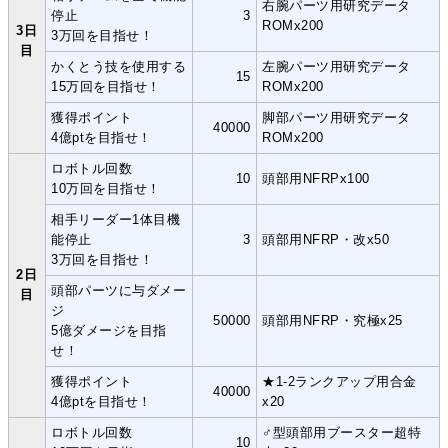
右腕パーツ用研究データ
停止
3
ROMx200
3日
3万回を目指せ！
目
かくとう技を使用する
左腕パーツ用研究データ
15
15万回を目指せ！
ROMx200
獲得ポイント
脚部パーツ用研究データ
40000
4億ptを目指せ！
ROMx200
ロボトル回数
10
頭部用NFRPx100
10万回を目指せ！
相手リーダー1体目機
能停止
3
頭部用NFRP・改x50
3万回を目指せ！
2日
頭部パーツに与ダメー
目
ジ
50000
頭部用NFRP・究極x25
5億ダメージを目指
せ！
獲得ポイント
★1-2ランクアップ用合金
40000
4億ptを目指せ！
x20
ロボトル回数
♂型頭部用ブースター超特
10