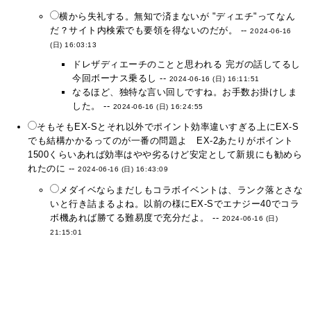
横から失礼する。無知で済まないが "ディエチ"ってなん
だ？サイト内検索でも要領を得ないのだが。 --
2024-06-16
(日) 16:03:13
ドレザディエーチのことと思われる 完ガの話してるし
今回ボーナス乗るし --
2024-06-16 (日) 16:11:51
なるほど、独特な言い回しですね。お手数お掛けしま
した。 --
2024-06-16 (日) 16:24:55
そもそもEX-Sとそれ以外でポイント効率違いすぎる上にEX-S
でも結構かかるってのが一番の問題よ EX-2あたりがポイント
1500くらいあれば効率はやや劣るけど安定として新規にも勧めら
れたのに --
2024-06-16 (日) 16:43:09
メダイベならまだしもコラボイベントは、ランク落とさな
いと行き詰まるよね。以前の様にEX-Sでエナジー40でコラ
ボ機あれば勝てる難易度で充分だよ。 --
2024-06-16 (日)
21:15:01