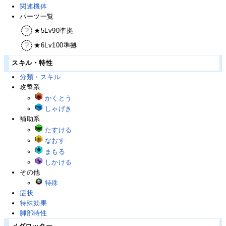
関連機体
パーツ一覧
★5Lv90準拠
★6Lv100準拠
スキル・特性
分類・スキル
攻撃系
かくとう
しゃげき
補助系
たすける
なおす
まもる
しかける
その他
特殊
症状
特殊効果
脚部特性