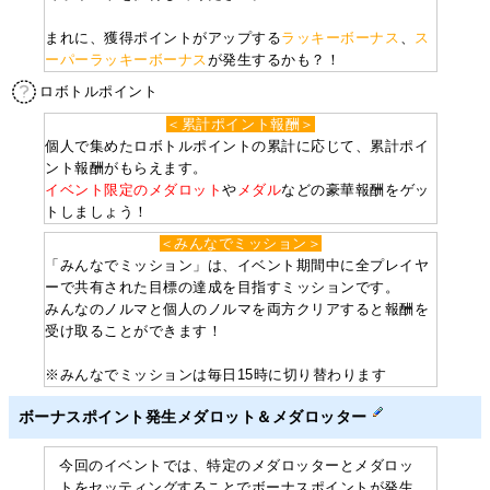
まれに、獲得ポイントがアップする
ラッキーボーナス
、
ス
ーパーラッキーボーナス
が発生するかも？！
ロボトルポイント
＜累計ポイント報酬＞
個人で集めたロボトルポイントの累計に応じて、累計ポイ
ント報酬がもらえます。
イベント限定のメダロット
や
メダル
などの豪華報酬をゲッ
トしましょう！
＜みんなでミッション＞
「みんなでミッション」は、イベント期間中に全プレイヤ
ーで共有された目標の達成を目指すミッションです。
みんなのノルマと個人のノルマを両方クリアすると報酬を
受け取ることができます！
※みんなでミッションは毎日15時に切り替わります
ボーナスポイント発生メダロット＆メダロッター
今回のイベントでは、特定のメダロッターとメダロッ
トをセッティングすることでボーナスポイントが発生