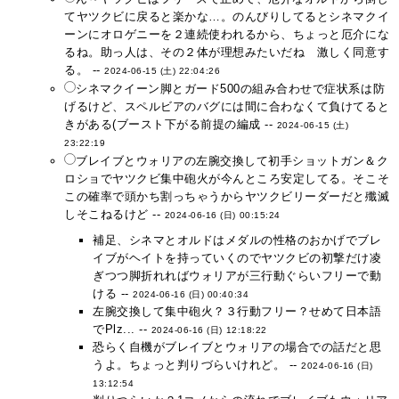
てヤツクビに戻ると楽かな…。のんびりしてるとシネマクイ
ーンにオロゲニーを２連続使われるから、ちょっと厄介にな
るね。助っ人は、その２体が理想みたいだね 激しく同意す
る。 --
2024-06-15 (土) 22:04:26
シネマクイーン脚とガード500の組み合わせで症状系は防
げるけど、スペルビアのバグには間に合わなくて負けてると
きがある(ブースト下がる前提の編成 --
2024-06-15 (土)
23:22:19
ブレイブとウォリアの左腕交換して初手ショットガン＆ク
ロショでヤツクビ集中砲火が今んところ安定してる。そこそ
この確率で頭かち割っちゃうからヤツクビリーダーだと殲滅
しそこねるけど --
2024-06-16 (日) 00:15:24
補足、シネマとオルドはメダルの性格のおかげでブレ
イブがヘイトを持っていくのでヤツクビの初撃だけ凌
ぎつつ脚折れればウォリアが三行動ぐらいフリーで動
ける --
2024-06-16 (日) 00:40:34
左腕交換して集中砲火？３行動フリー？せめて日本語
でPlz... --
2024-06-16 (日) 12:18:22
恐らく自機がブレイブとウォリアの場合での話だと思
うよ。ちょっと判りづらいけれど。 --
2024-06-16 (日)
13:12:54