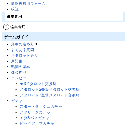
情報投稿用フォーム
検証
編集者用
編集者用
ゲームガイド
序盤の進め方
🔰
よくある質問
メダロット辞典
用語集
戦闘の基本
課金周り
コンビニ
★3メダロット交換所
メダロット2登場メダロット交換所
メダロット3登場メダロット交換所
ガチャ
スタートダッシュガチャ
メダリーグガチャ
メダSパスガチャ
ピックアップガチャ