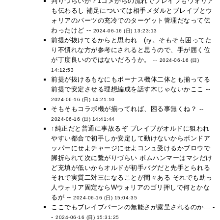
判りつらいか？1コメからの流れでブレイブもウォリア
も伝わるし 補足については相手メダルとブレイブとウ
ォリアのパーツの充冷でのターゲット管理だなって伝
わったけど --
2024-06-16 (日) 13:23:13
前提が抜けてるからと思われ…(ry。そもそも困ってた
り不慣れな方が参考にされると思うので、手が届く位
が丁度良いのではないだろうか。 --
2024-06-16 (日)
14:12:53
前提が抜けるもなにもボーナス機体二体とも揃ってる
前提で安定させる理想編成を話す木じゃないかここ --
2024-06-16 (日) 14:21:10
そもそもコラボ機が揃ってれば、困る事無くね？ --
2024-06-16 (日) 14:41:44
↑純正だと普通に事故るぞ ブレイブがオルドに狙われ
やすい都合で初手しか安定して動けないからボンドア
ッパーにせよチャージにせよコンュ受けるかブロウで
脚折られて次に繋がりづらい ボムハンマーはマシだけ
ど充填が低いからオルドが初手バグだと先手とられる
それで実質二対三になることが間々ある それでも助っ
人ウォリア固定ならWウォリアのゴリ押しで何とかな
るが --
2024-06-16 (日) 15:04:35
ここでもブレイブバーンの無能さが露呈されるのか… -
-
2024-06-16 (日) 15:31:25