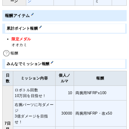
ーン
ン
ミ
報酬アイテム
累計ポイント報酬
限定メダル
オオカミ
報酬
みんなでミッション報酬
日
個人ノ
ミッション内容
報酬
数
ルマ
ロボトル回数
10
両腕用NFRPx100
10万回を目指せ！
右腕パーツに与ダメー
ジ
30000
両腕用NFRP・改x50
3億ダメージを目指
せ！
7日