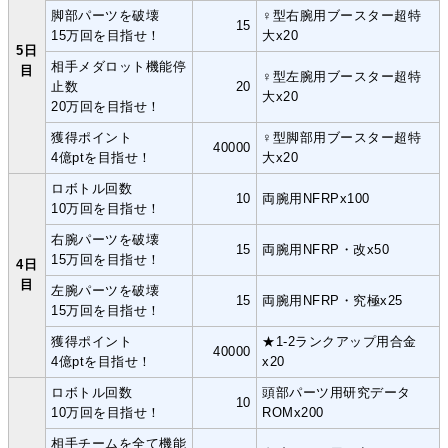
脚部パーツを破壊
♀型右腕用ブースター超特
15
15万回を目指せ！
大x20
5日
相手メダロット機能停
目
♀型左腕用ブースター超特
止数
20
大x20
20万回を目指せ！
獲得ポイント
♀型脚部用ブースター超特
40000
4億ptを目指せ！
大x20
ロボトル回数
10
両腕用NFRPx100
10万回を目指せ！
右腕パーツを破壊
15
両腕用NFRP・改x50
15万回を目指せ！
4日
目
左腕パーツを破壊
15
両腕用NFRP・究極x25
15万回を目指せ！
獲得ポイント
★1-2ランクアップ用合金
40000
4億ptを目指せ！
x20
ロボトル回数
頭部パーツ用研究データ
10
10万回を目指せ！
ROMx200
相手チームを全て機能