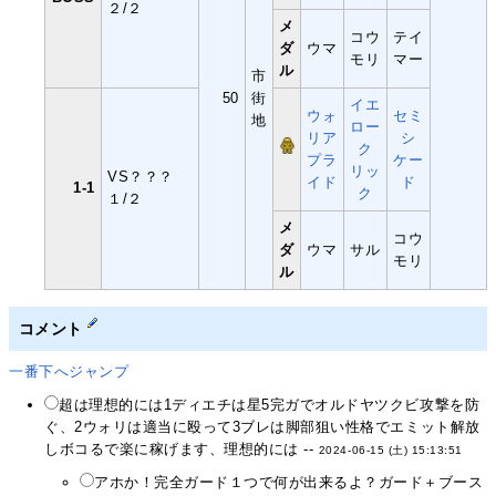
２/２
メ
コウ
テイ
ダ
ウマ
モリ
マー
ル
市
50
街
イエ
ウォ
セミ
地
ロー
リア
シ
ク
プラ
ケー
リッ
VS？？？
イド
ド
1-1
ク
１/２
メ
コウ
ダ
ウマ
サル
モリ
ル
コメント
一番下へジャンプ
超は理想的には1ディエチは星5完ガでオルドヤツクビ攻撃を防
ぐ、2ウォリは適当に殴って3ブレは脚部狙い性格でエミット解放
しボコるで楽に稼げます、理想的には --
2024-06-15 (土) 15:13:51
アホか！完全ガード１つで何が出来るよ？ガード＋ブース