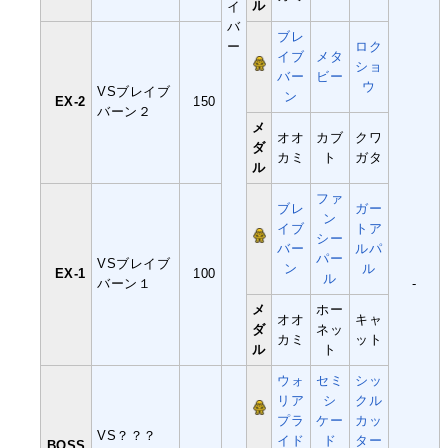
ル
イ
バ
ブレ
ー
ロク
イブ
メタ
ショ
バー
ビー
ウ
VSブレイブ
ン
EX-2
150
バーン２
メ
オオ
カブ
クワ
ダ
カミ
ト
ガタ
ル
ファ
ブレ
ガー
ン
イブ
トア
シー
バー
ルパ
パー
VSブレイブ
ン
ル
EX-1
100
ル
バーン１
-
メ
ホー
オオ
キャ
ダ
ネッ
カミ
ット
ル
ト
ウォ
セミ
シッ
リア
シ
クル
プラ
ケー
カッ
VS？？？
イド
ド
ター
BOSS