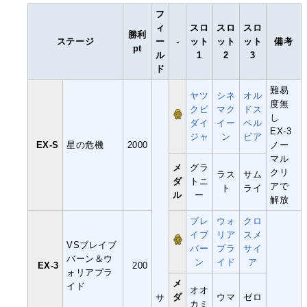
フ
ィ
スロ
スロ
スロ
勝利
ステージ
ー
-
ット
ット
ット
備考
pt
ル
1
2
3
ド
難易
ヤツ
シネ
オル
度無
クビ
マク
ドス
し
ダイ
イー
ペル
EX-3
ジャ
ン
ビア
EX-S
星の危機
2000
ノー
マル
メ
グラ
クリ
ラス
サム
ダ
トニ
アで
ト
ライ
ル
ー
解放
ブレ
ウォ
クロ
イブ
リア
スメ
VSブレイブ
バー
プラ
サイ
バーン＆ウ
ン
イド
ア
EX-3
200
ォリアプラ
メ
イド
オオ
ダ
ウマ
ゼロ
サ
カミ