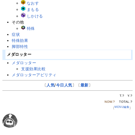
なおす
まもる
しかける
その他
特殊
症状
特殊効果
脚部特性
メダロッター
メダロッター
支援効果比較
メダロッターアビリティ
〔
人気
/
今日人気
〕〔
最新
〕
T.
?
Y.
?
NOW.
?
TOTAL.
?
MENU編集
〔
〕