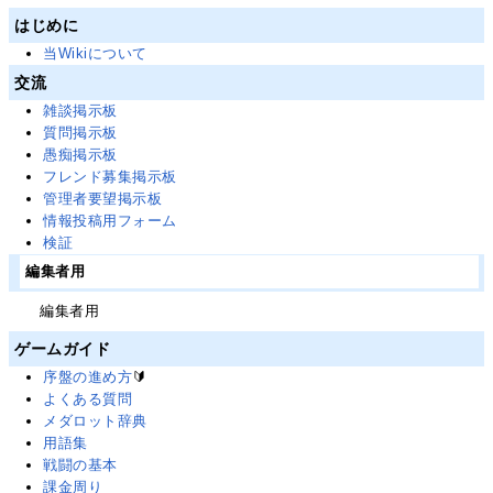
はじめに
当Wikiについて
交流
雑談掲示板
質問掲示板
愚痴掲示板
フレンド募集掲示板
管理者要望掲示板
情報投稿用フォーム
検証
編集者用
編集者用
ゲームガイド
序盤の進め方
🔰
よくある質問
メダロット辞典
用語集
戦闘の基本
課金周り