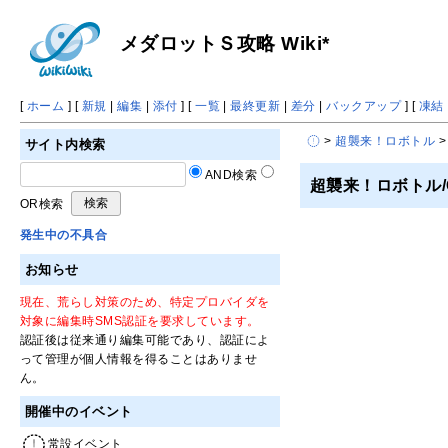
メダロットＳ攻略 Wiki*
[
ホーム
] [
新規
|
編集
|
添付
] [
一覧
|
最終更新
|
差分
|
バックアップ
] [
凍結
>
超襲来！ロボトル
>
サイト内検索
AND検索
超襲来！ロボトル/
OR検索
発生中の不具合
お知らせ
現在、荒らし対策のため、特定プロバイダを
対象に編集時SMS認証を要求しています。
認証後は従来通り編集可能であり、認証によ
って管理が個人情報を得ることはありませ
ん。
開催中のイベント
常設イベント