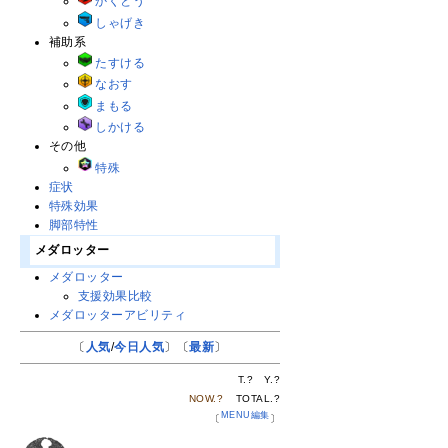
かくとう
しゃげき
補助系
たすける
なおす
まもる
しかける
その他
特殊
症状
特殊効果
脚部特性
メダロッター
メダロッター
支援効果比較
メダロッターアビリティ
〔
人気
/
今日人気
〕〔
最新
〕
T.
?
Y.
?
NOW.
?
TOTAL.
?
MENU編集
〔
〕