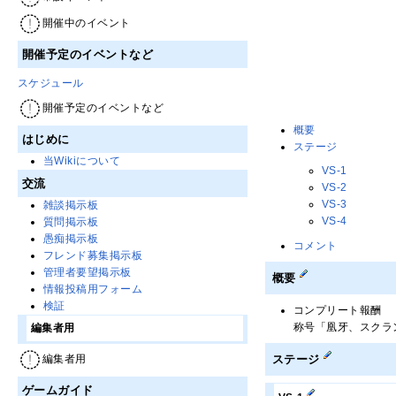
開催中のイベント
開催予定のイベントなど
スケジュール
開催予定のイベントなど
概要
はじめに
ステージ
当Wikiについて
VS-1
交流
VS-2
VS-3
雑談掲示板
VS-4
質問掲示板
愚痴掲示板
コメント
フレンド募集掲示板
管理者要望掲示板
概要
情報投稿用フォーム
検証
コンプリート報酬
称号「凰牙、スクラン
編集者用
編集者用
ステージ
ゲームガイド