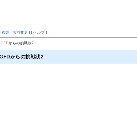
|
複製
|
名前変更
] [
ヘルプ
]
 GFDからの挑戦状2
GFDからの挑戦状2