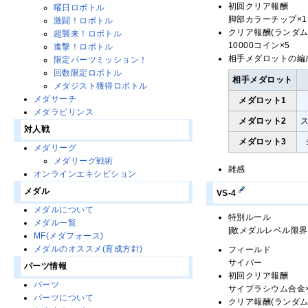
初回クリア報酬
曜日ロボトル
脚部カラーチップ×1
激闘！ロボトル
クリア報酬(ランダム
超襲来！ロボトル
10000コイン×5
進撃！ロボトル
相手メダロットの編
限定パーツミッション！
回数限定ロボトル
相手メダロット
メダジスト獲得ロボトル
メダサーチ
メダロット1
メダラビリンス
メダロット2
対人戦
メダロット3
メダリーグ
メダリーグ戦術
雑感
オンラインエキシビション
メダル
VS-4
メダルについて
特別ルール
メダル一覧
[敵メダルレベル限界
MF(メダフォース)
メダルのオススメ(育成方針)
フィールド
サイバー
パーツ情報
初回クリア報酬
パーツ
サイプラシウム合金×
パーツについて
クリア報酬(ランダム