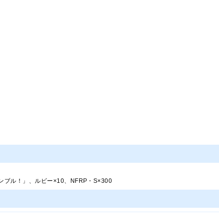
ブル！」、ルビー×10、NFRP・S×300