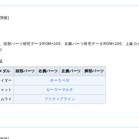
突破]
、頭部パーツ研究データROM×100、右腕パーツ研究データROM×100、上級ロ
)
成
メダル
頭部パーツ
右腕パーツ
左腕パーツ
脚部パーツ
ライダー
ポーラベガ
キャット
セーラーマルチ
サムライ
プリティプライン