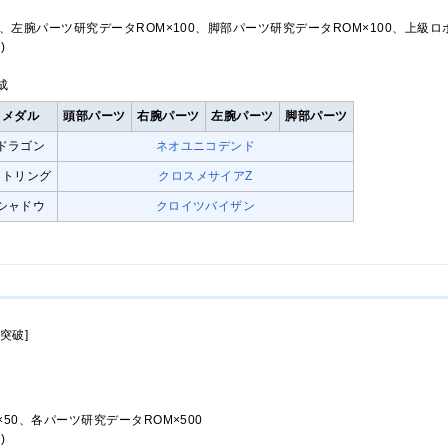
、左腕パーツ研究データROM×100、脚部パーツ研究データROM×100、上級ロ
)
成
メダル
頭部パーツ
右腕パーツ
左腕パーツ
脚部パーツ
ドラゴン
ネオユニコデンド
ストリング
クロスメサイアZ
シャドウ
クロイツバイザン
突破]
50、各パーツ研究データROM×500
)