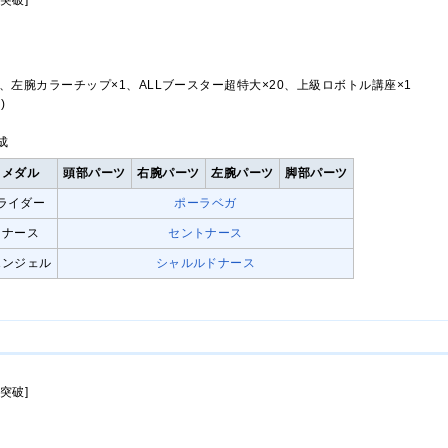
突破]
、左腕カラーチップ×1、ALLブースター超特大×20、上級ロボトル講座×1
)
成
メダル
頭部パーツ
右腕パーツ
左腕パーツ
脚部パーツ
ライダー
ポーラベガ
ナース
セントナース
エンジェル
シャルルドナース
突破]