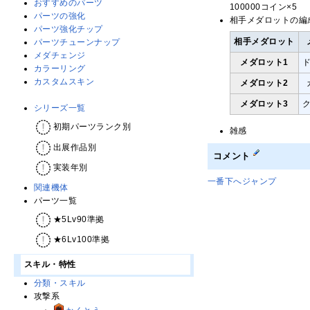
おすすめのパーツ
100000コイン×5
パーツの強化
相手メダロットの編
パーツ強化チップ
相手メダロット
パーツチューンナップ
メダチェンジ
メダロット1
カラーリング
カスタムスキン
メダロット2
メダロット3
シリーズ一覧
初期パーツランク別
雑感
出展作品別
コメント
実装年別
一番下へジャンプ
関連機体
パーツ一覧
★5Lv90準拠
★6Lv100準拠
スキル・特性
分類・スキル
攻撃系