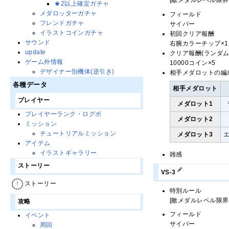
[敵メダルレベル限界
★2以上確定ガチャ
メダロッターガチャ
フィールド
フレンドガチャ
サイバー
イラストコインガチャ
初回クリア報酬
サウンド
右腕カラーチップ×1
update
クリア報酬(ランダム
ゲーム外情報
10000コイン×5
デザイナー別機体(逆引き)
相手メダロットの編
各種データ
相手メダロット
プレイヤー
メダロット1
プレイヤーランク・ログボ
メダロット2
ミッション
チュートリアルミッション
メダロット3
アイテム
イラストギャラリー
雑感
ストーリー
VS-3
ストーリー
特別ルール
[敵メダルレベル限界
攻略
フィールド
イベント
サイバー
周回