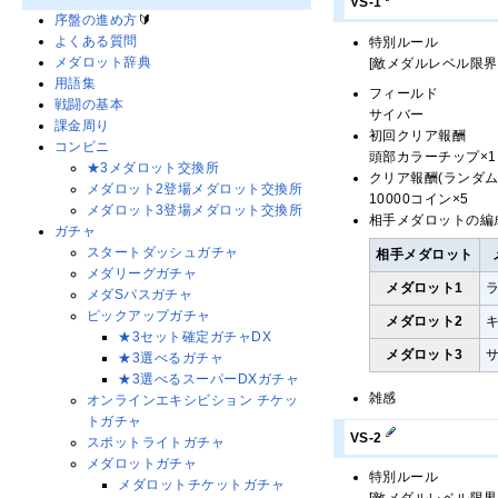
VS-1
序盤の進め方
🔰
よくある質問
特別ルール
メダロット辞典
[敵メダルレベル限界
用語集
フィールド
戦闘の基本
サイバー
課金周り
初回クリア報酬
コンビニ
頭部カラーチップ×1
★3メダロット交換所
クリア報酬(ランダム
メダロット2登場メダロット交換所
10000コイン×5
メダロット3登場メダロット交換所
相手メダロットの編
ガチャ
スタートダッシュガチャ
相手メダロット
メダリーグガチャ
メダロット1
メダSパスガチャ
ピックアップガチャ
メダロット2
★3セット確定ガチャDX
メダロット3
★3選べるガチャ
★3選べるスーパーDXガチャ
雑感
オンラインエキシビション チケッ
トガチャ
VS-2
スポットライトガチャ
メダロットガチャ
特別ルール
メダロットチケットガチャ