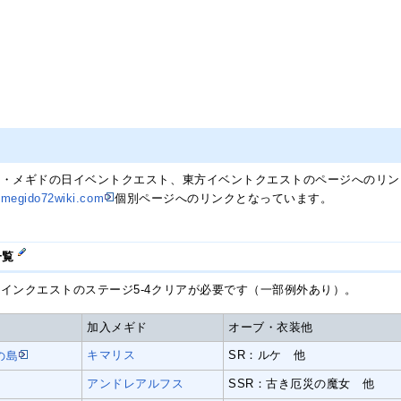
年・メギドの日イベントクエスト、東方イベントクエストのページへのリン
は
megido72wiki.com
個別ページへのリンクとなっています。
一覧
インクエストのステージ5-4クリアが必要です（一部例外あり）。
加入メギド
オーブ・衣装他
キマリス
SR：ルケ 他
の島
アンドレアルフス
SSR：古き厄災の魔女 他