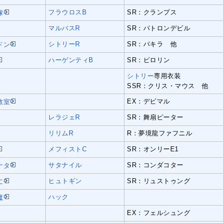
フラウロスB
SR：クランプス
嫁
マルバスR
SR：パトロンデビル
シトリーR
SR：パキラ 他
ドン
ハーゲンティB
SR：ピロリン
シトリー
専用衣装
SSR：クリス・マウス 他
EX：デビマル
教室
レラジェR
SR：舞扇ピーター
リリムR
R：夢境龍ファフニル
メフィストC
SR：オンリーE1
サタナイル
SR：コンダコター
ナタ
ヒュトギン
SR：リュストゥング
に
ハック
魔
EX：フェルシュング