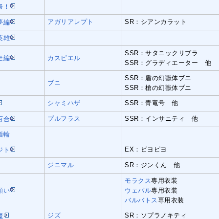
祭！
アガリアレプト
SR：シアンカラット
夢編
英雄
SSR：サタニックリブラ
走編
カスピエル
SSR：グラディエーター 他
SSR：盾の幻獣体ブニ
ブニ
SSR：槍の幻獣体ブニ
シャミハザ
SSR：青竜号 他
プルフラス
SSR：インサニティ 他
百合
指輪
EX：ピヨピヨ
ジト
ジニマル
SR：ジンくん 他
モラクス
専用衣装
願い
ウェパル
専用衣装
バルバトス
専用衣装
ジズ
SR：ソプラノキティ
魔