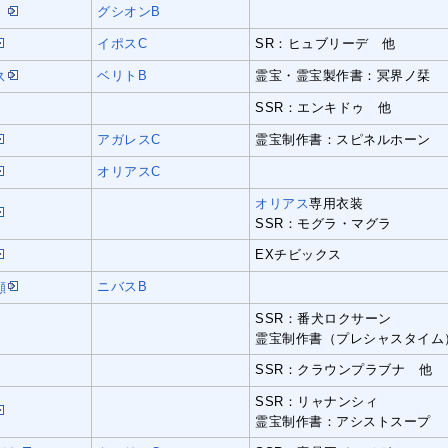
グシオンB
」
イポスC
SR：ヒュブリーデ 他
ベリトB
霊宝・霊宝製作書：冥界ノ栞
ス
SSR：エンキドゥ 他
アガレスC
霊宝制作書：スピネルホーン
オリアスC
オリアス
専用衣装
SSR：モグラ・マグラ
EXチビックス
ニバスB
顔
SSR：番犬ロクサーン
霊宝制作書（プレシャスタイム
SSR：クラウンプラブナ 他
SSR：リャナンシィ
霊宝制作書：アシストスープ