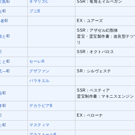
キマリスC
SSR：竜骨王イルベガン
ズ島
ブニB
去
EX：ユアーズ
死者
SSR：アザゼル幻獣体
個と
霊宝・霊宝製作書：改良型テツ
リ
SSR：オクトパロス
セーレR
こと
グザファン
SR：シルヴェステ
式―
バラキエル
SSR：ベスティア
画
霊宝制作書：マキニスエンジン
デカラビアB
哮
EX：ベローナ
マスティマ
士
アラストールB