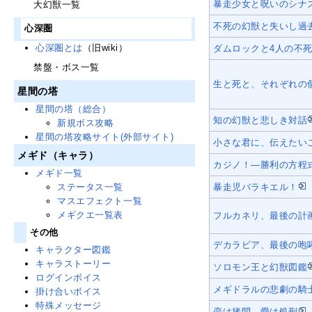
暴走少女と呪いのシナ
大幻獣一覧
不死の幻獣と失いし過
心深圏
心深圏とは
（旧wiki）
ダムロックと4人の不
禁盤・ボス一覧
生と死と、それぞれの
星間の塔
星間の塔（総合）
知の幻獣と悲しき対話
新規ボス攻略
星間の塔攻略サイト(外部サイト)
小さな君に、伝えたい
メギド（キャラ）
カジノ！―勝利の方程
メギド一覧
暴走児バラキエル！
ステータス一覧
マスエフェクト一覧
メギクエ一覧表
フルカネリ、最後の計
その他
デカラビア、最後の咆
キャラクター図鑑
キャラストーリー
ソロモン王と幻獣図鑑
ログインボイス
メギドラルの悲劇の騎
掛け合いボイス
特殊メッセージ
恋は拷問、愛は処刑