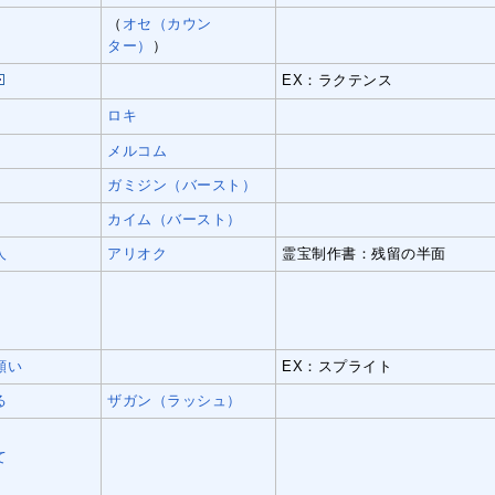
（
オセ（カウン
ター）
）
EX：ラクテンス
ロキ
メルコム
ガミジン（バースト）
カイム（バースト）
人
アリオク
霊宝制作書：残留の半面
い
願い
EX：スプライト
る
ザガン（ラッシュ）
て