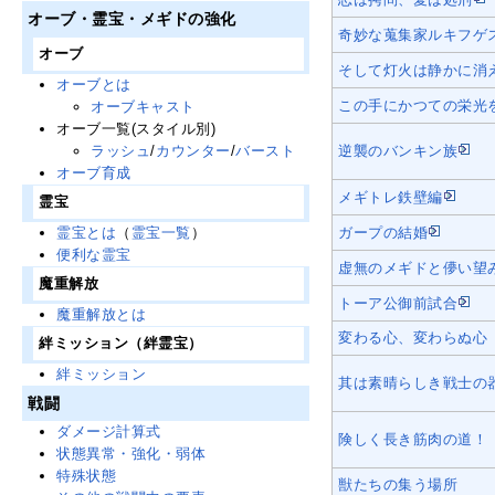
オーブ・霊宝・メギドの強化
奇妙な蒐集家ルキフゲ
オーブ
そして灯火は静かに消
オーブとは
この手にかつての栄光
オーブキャスト
オーブ一覧(スタイル別)
逆襲のバンキン族
ラッシュ
/
カウンター
/
バースト
オーブ育成
メギトレ鉄壁編
霊宝
ガープの結婚
霊宝とは
（
霊宝一覧
）
便利な霊宝
虚無のメギドと儚い望
魔重解放
トーア公御前試合
魔重解放とは
変わる心、変わらぬ心
絆ミッション（絆霊宝）
絆ミッション
其は素晴らしき戦士の
戦闘
ダメージ計算式
険しく長き筋肉の道！
状態異常・強化・弱体
特殊状態
獣たちの集う場所