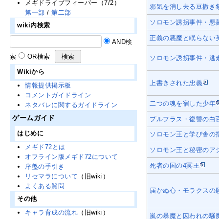
メギドライブフィーバー（7/2）
邪気を消し去る豆撒き
第一部
/
第二部
ソロモン誘拐事件・悪
wiki内検索
正義の悪魔と眠らない
AND検
索
OR検索
ソロモン誘拐事件・逃
Wikiから
上書きされた忠義
情報提供掲示板
コメントガイドライン
二つの魂を宿した少年
ネタバレに関するガイドライン
ゲームガイド
プルフラス・復讐の白
はじめに
ソロモン王と学び舎の
メギド72とは
ソロモン王と秘密のア
オフライン版メギド72について
死者の国の4冥王
序盤の手引き
リセマラについて
（旧wiki）
よくある質問
届かぬ心・モラクスの
その他
キャラ育成の流れ
（旧wiki）
嵐の暴魔と囚われの騒