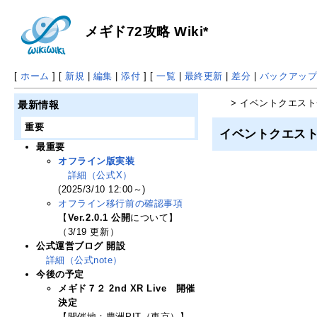
メギド72攻略 Wiki*
[
ホーム
] [
新規
|
編集
|
添付
] [
一覧
|
最終更新
|
差分
|
バックアッ
> イベントクエス
最新情報
重要
イベントクエス
最重要
オフライン版実装
詳細（公式X）
(2025/3/10 12:00～)
オフライン移行前の確認事項
【
Ver.2.0.1 公開
について】
（3/19 更新）
公式運営ブログ 開設
詳細（公式note）
今後の予定
メギド７２ 2nd XR Live 開催
決定
【開催地：豊洲PIT（東京）】