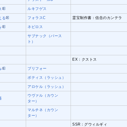
ルキフゲス
ス
フォラスC
霊宝制作書：信念のカンテラ
える
ネビロス
を
サブナック（バース
ト）
EX：クストス
ブリフォー
み
ボティス（ラッシュ）
アロケル（ラッシュ）
ウヴァル（カウン
器
ター）
マルチネ（カウン
ター）
SSR：グウィルギィ