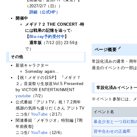
（2027/2/7（日））
詳細（公式HP）
開催中
メギド７２ THE CONCERT -時
には戦果の記憶を辿って-
【
Blu-ray予約受付中
】
通常版
（7/12 (日) 23:59ま
で）
ページ概要
その他
常設化済みの通常・周
新規キャラクター
過去のイベントの一部
Someday again...
【祝！メギドの日SP】 『メギド７
２』音楽祭り生放送Vol.5 Presented
常設化済みイベント
by VICTOR ENTERTAINMENT
youtube
（7/2）
※イベント参加には、メ
公式番組「アジトTV」祝！7.2周年
感謝の気持ち盛りだくさん アジトTV
イベント名
ニコ生/
YouTube
（2/17）
関連番組「メギラジオ」特別編 [7周
暴走少女と一つ目幻獣
年前夜祭]
背中合わせの正義
ニコ生/
YouTube
（12/6）