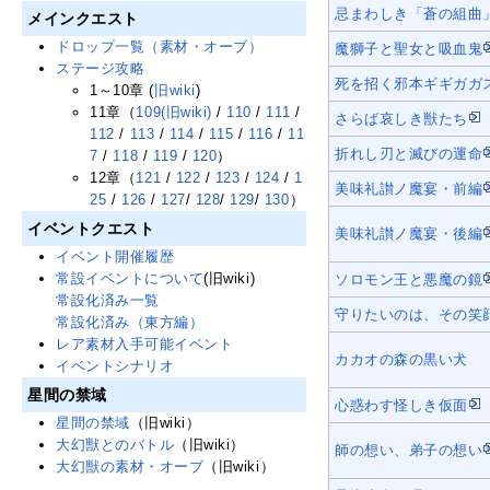
忌まわしき「蒼の組曲
メインクエスト
ドロップ一覧（素材・オーブ）
魔獅子と聖女と吸血鬼
ステージ攻略
死を招く邪本ギギガガ
1～10章 (
旧wiki
)
11章（
109(旧wiki)
/
110
/
111
/
さらば哀しき獣たち
112
/
113
/
114
/
115
/
116
/
11
折れし刃と滅びの運命
7
/
118
/
119
/
120
）
12章（
121
/
122
/
123
/
124
/
1
美味礼讃ノ魔宴・前編
25
/
126
/
127
/
128
/
129
/
130
）
イベントクエスト
美味礼讃ノ魔宴・後編
イベント開催履歴
常設イベントについて
(旧wiki)
ソロモン王と悪魔の鏡
常設化済み一覧
守りたいのは、その笑
常設化済み（東方編）
レア素材入手可能イベント
カカオの森の黒い犬
イベントシナリオ
星間の禁域
心惑わす怪しき仮面
星間の禁域
（旧wiki）
大幻獣とのバトル
（旧wiki）
師の想い、弟子の想い
大幻獣の素材・オーブ
（旧wiki）