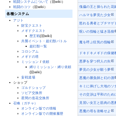
戦闘システムについて
（旧wiki）
傀儡の王と操られた花
戦闘のコツ
（旧wiki）
各種システム
ハルマを夢見た少女
アジト
怒れる勇者とプチマゲ
財宝クエスト
メギドクエスト
呪いの指輪と猛き迅狼
歴王戦
(旧wiki)
共襲イベント・超幻獣バトル
魔を呼ぶ狂気の指輪
超幻獣一覧
コロシアム
ドキドキメギドの保健
メギドの塔
悪夢を穿つ狩人の矢
ミッション
/
依頼
縛りミッション・縛り依頼
夢見の少女が願う夢
(旧wiki)
妄戦道場
悪魔の勝負師と幻の酒
ショップ
キミに捧げし大地のソ
ゴルドショップ
ソピア交換所
その交渉は平和のため
星間の造花交換所
見習い女王と筋肉の悪
召喚（ガチャ）
オンライン版での情報
悪魔の塔を攻略せよ
オンライン版での開催履歴