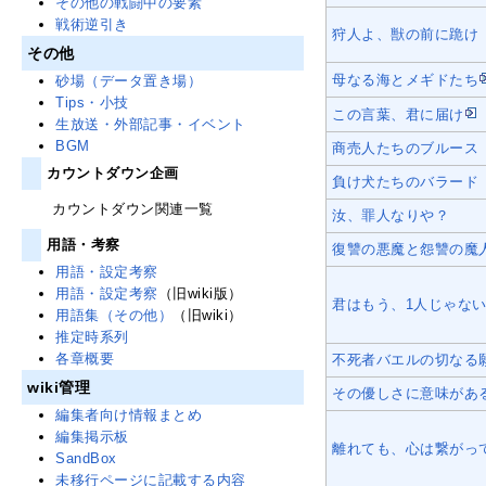
その他の戦闘中の要素
戦術逆引き
狩人よ、獣の前に跪け
その他
母なる海とメギドたち
砂場（データ置き場）
Tips・小技
この言葉、君に届け
生放送・外部記事・イベント
BGM
商売人たちのブルース
カウントダウン企画
負け犬たちのバラード
カウントダウン関連一覧
汝、罪人なりや？
用語・考察
復讐の悪魔と怨讐の魔
用語・設定考察
用語・設定考察
（旧wiki版）
君はもう、1人じゃな
用語集（その他）
（旧wiki）
推定時系列
各章概要
不死者バエルの切なる
wiki管理
その優しさに意味があ
編集者向け情報まとめ
編集掲示板
離れても、心は繋がっ
SandBox
未移行ページに記載する内容