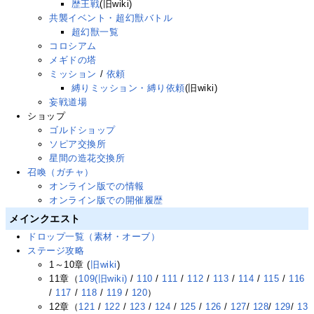
歴王戦
(旧wiki)
共襲イベント・超幻獣バトル
超幻獣一覧
コロシアム
メギドの塔
ミッション
/
依頼
縛りミッション・縛り依頼
(旧wiki)
妄戦道場
ショップ
ゴルドショップ
ソピア交換所
星間の造花交換所
召喚（ガチャ）
オンライン版での情報
オンライン版での開催履歴
メインクエスト
ドロップ一覧（素材・オーブ）
ステージ攻略
1～10章 (
旧wiki
)
11章（
109(旧wiki)
/
110
/
111
/
112
/
113
/
114
/
115
/
116
/
117
/
118
/
119
/
120
）
12章（
121
/
122
/
123
/
124
/
125
/
126
/
127
/
128
/
129
/
13