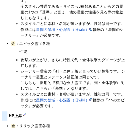
す。
全スタイル共通である・サイズも3種類あることから火力霊
宝の1つの「基準」と言え、他の霊宝の性能を見る際の物差
しにもなります。
スタイルごとに素材・名称が違いますが、性能は同一です。
作成には
星間の禁域・心深圏（旧wiki）
報酬の「星間のシ
ーナリー」が必要です。
金
：エピック霊宝各種
性能
攻撃力が上がり、さらに特性で列・全体攻撃のダメージが上
昇します。
シーナリー霊宝の「列・全体」版と言っていい性能です。シ
ーナリー霊宝とステータス補正値は同じです。
こちらも、汎用的で有用な火力霊宝です。列・全体攻撃に対
しては、こちらが「基準」となります。
スタイルごとに素材・名称が違いますが、性能は同一です。
作成には
星間の禁域・心深圏（旧wiki）
報酬の「○○のエピ
ック」が必要です。
HP上昇
金
：リリック霊宝各種