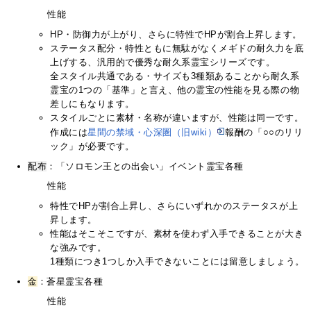
性能
HP・防御力が上がり、さらに特性でHPが割合上昇します。
ステータス配分・特性ともに無駄がなくメギドの耐久力を底
上げする、汎用的で優秀な耐久系霊宝シリーズです。
全スタイル共通である・サイズも3種類あることから耐久系
霊宝の1つの「基準」と言え、他の霊宝の性能を見る際の物
差しにもなります。
スタイルごとに素材・名称が違いますが、性能は同一です。
作成には
星間の禁域・心深圏（旧wiki）
報酬の「○○のリリ
ック」が必要です。
配布
：「ソロモン王との出会い」イベント霊宝各種
性能
特性でHPが割合上昇し、さらにいずれかのステータスが上
昇します。
性能はそこそこですが、素材を使わず入手できることが大き
な強みです。
1種類につき1つしか入手できないことには留意しましょう。
金
：蒼星霊宝各種
性能