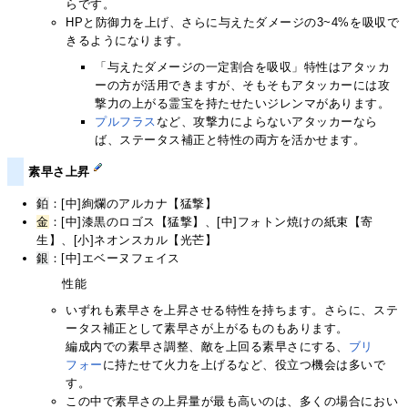
らです。
HPと防御力を上げ、さらに与えたダメージの3~4%を吸収で
きるようになります。
「与えたダメージの一定割合を吸収」特性はアタッカ
ーの方が活用できますが、そもそもアタッカーには攻
撃力の上がる霊宝を持たせたいジレンマがあります。
プルフラス
など、攻撃力によらないアタッカーなら
ば、ステータス補正と特性の両方を活かせます。
素早さ上昇
鉑
：[中]絢爛のアルカナ【猛撃】
金
：[中]漆黒のロゴス【猛撃】、[中]フォトン焼けの紙束【寄
生】、[小]ネオンスカル【光芒】
銀
：[中]エベーヌフェイス
性能
いずれも素早さを上昇させる特性を持ちます。さらに、ステ
ータス補正として素早さが上がるものもあります。
編成内での素早さ調整、敵を上回る素早さにする、
ブリ
フォー
に持たせて火力を上げるなど、役立つ機会は多いで
す。
この中で素早さの上昇量が最も高いのは、多くの場合におい