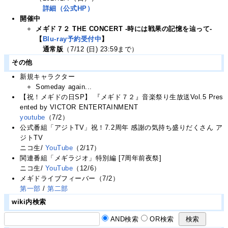
詳細（公式HP）
開催中
メギド７２ THE CONCERT -時には戦果の記憶を辿って-
【
Blu-ray予約受付中
】
通常版
（7/12 (日) 23:59まで）
その他
新規キャラクター
Someday again...
【祝！メギドの日SP】 『メギド７２』音楽祭り生放送Vol.5 Pres
ented by VICTOR ENTERTAINMENT
youtube
（7/2）
公式番組「アジトTV」祝！7.2周年 感謝の気持ち盛りだくさん ア
ジトTV
ニコ生/
YouTube
（2/17）
関連番組「メギラジオ」特別編 [7周年前夜祭]
ニコ生/
YouTube
（12/6）
メギドライブフィーバー（7/2）
第一部
/
第二部
wiki内検索
AND検索
OR検索