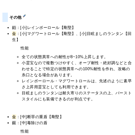
その他
鉑
：[小]レインボーロール【剛堅】
金
：[小]マグワートロール【剛堅】、[小]目眩ましのランタン【回
生】
性能
全ての状態異常への耐性が8~10%上昇します。
小霊宝なので複数つけやすく、オーブ耐性・絶好調などと合
わせることで特定の状態異常への100%耐性を作れ、攻略の
糸口となる場合があります。
レインボーロール・マグワートロールは、先述のように素早
さ上昇用霊宝としても利用できます。
目眩ましのランタンは耐久寄りのステータスの上、バースト
スタイルにも装備できるのが利点です。
金
：[中]断罪の重盾【剛堅】
銀
：[中]毒除けの盾
性能