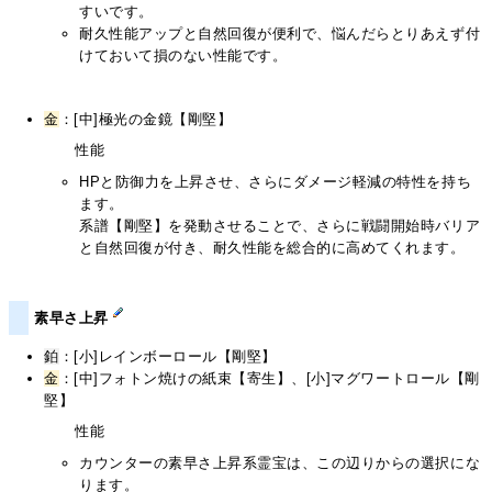
すいです。
耐久性能アップと自然回復が便利で、悩んだらとりあえず付
けておいて損のない性能です。
金
：[中]極光の金鏡【剛堅】
性能
HPと防御力を上昇させ、さらにダメージ軽減の特性を持ち
ます。
系譜【剛堅】を発動させることで、さらに戦闘開始時バリア
と自然回復が付き、耐久性能を総合的に高めてくれます。
素早さ上昇
鉑
：[小]レインボーロール【剛堅】
金
：[中]フォトン焼けの紙束【寄生】、[小]マグワートロール【剛
堅】
性能
カウンターの素早さ上昇系霊宝は、この辺りからの選択にな
ります。