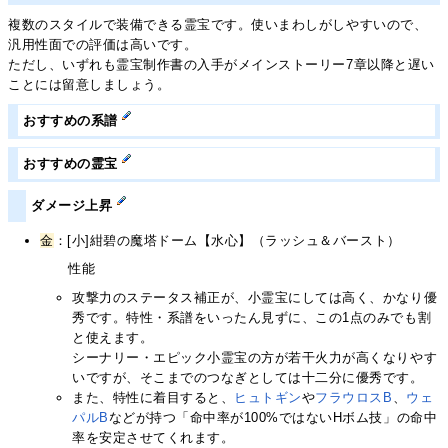
複数のスタイルで装備できる霊宝です。使いまわしがしやすいので、
汎用性面での評価は高いです。
ただし、いずれも霊宝制作書の入手がメインストーリー7章以降と遅い
ことには留意しましょう。
おすすめの系譜
おすすめの霊宝
ダメージ上昇
金
：[小]紺碧の魔塔ドーム【水心】（ラッシュ＆バースト）
性能
攻撃力のステータス補正が、小霊宝にしては高く、かなり優
秀です。特性・系譜をいったん見ずに、この1点のみでも割
と使えます。
シーナリー・エピック小霊宝の方が若干火力が高くなりやす
いですが、そこまでのつなぎとしては十二分に優秀です。
また、特性に着目すると、
ヒュトギン
や
フラウロスB
、
ウェ
パルB
などが持つ「命中率が100%ではないHボム技」の命中
率を安定させてくれます。