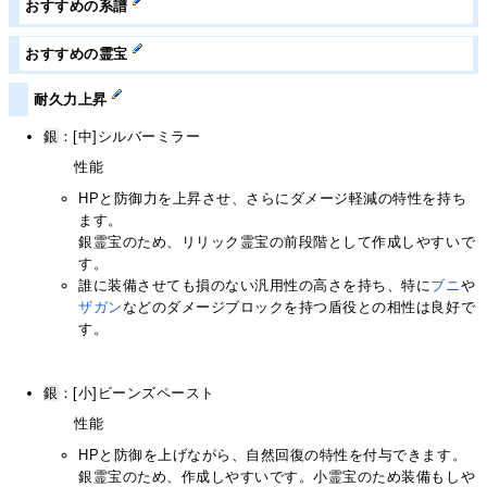
おすすめの系譜
おすすめの霊宝
耐久力上昇
銀
：[中]シルバーミラー
性能
HPと防御力を上昇させ、さらにダメージ軽減の特性を持ち
ます。
銀霊宝のため、リリック霊宝の前段階として作成しやすいで
す。
誰に装備させても損のない汎用性の高さを持ち、特に
ブニ
や
ザガン
などのダメージブロックを持つ盾役との相性は良好で
す。
銀
：[小]ビーンズペースト
性能
HPと防御を上げながら、自然回復の特性を付与できます。
銀霊宝のため、作成しやすいです。小霊宝のため装備もしや