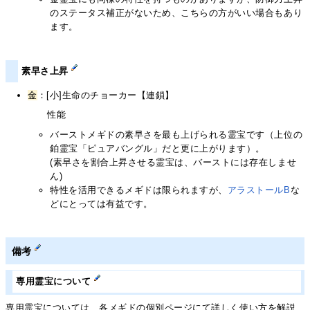
のステータス補正がないため、こちらの方がいい場合もあり
ます。
素早さ上昇
金
：[小]生命のチョーカー【連鎖】
性能
バーストメギドの素早さを最も上げられる霊宝です（上位の
鉑霊宝「ピュアバングル」だと更に上がります）。
(素早さを割合上昇させる霊宝は、バーストには存在しませ
ん)
特性を活用できるメギドは限られますが、
アラストールB
な
どにとっては有益です。
備考
専用霊宝について
専用霊宝については、各メギドの個別ページにて詳しく使い方を解説