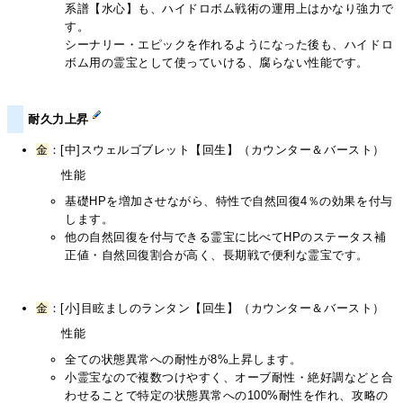
系譜【水心】も、ハイドロボム戦術の運用上はかなり強力で
す。
シーナリー・エピックを作れるようになった後も、ハイドロ
ボム用の霊宝として使っていける、腐らない性能です。
耐久力上昇
金
：[中]スウェルゴブレット【回生】（カウンター＆バースト）
性能
基礎HPを増加させながら、特性で自然回復4％の効果を付与
します。
他の自然回復を付与できる霊宝に比べてHPのステータス補
正値・自然回復割合が高く、長期戦で便利な霊宝です。
金
：[小]目眩ましのランタン【回生】（カウンター＆バースト）
性能
全ての状態異常への耐性が8%上昇します。
小霊宝なので複数つけやすく、オーブ耐性・絶好調などと合
わせることで特定の状態異常への100%耐性を作れ、攻略の