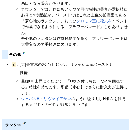
糸口となる場合があります。
カウンターでは、他にもいくつか同様特性の霊宝が選択肢に
あります(後述)が、バーストではこれと上位の鉑霊宝である
「夢心地のランタン」、および
ソロモン王に花束を
イベント
で作成できるようになる「フラワーパレード」しかありませ
ん。
夢心地のランタンは作成難易度が高く、フラワーパレードは
大霊宝なので手軽さに欠けます。
その他
金
：[大]蒼霊水の水時計【水心】（ラッシュ＆バースト）
性能
基礎HP上昇にくわえて、「Hボム付与時にHPが5%回復す
る」特性を持ちます。系譜【水心】でさらに耐久力が上昇し
ます。
ウェパルB
・
リヴァイアサン
のように繰り返しHボムを付与
するメギドとの相性が非常に良いです。
ラッシュ