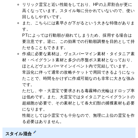
リリック霊宝と近い性能をしており、HPの上昇割合が更に
高くなっています。スタイル毎に分かれていないので、使い
回しもしやすいです。
また、こちらには素早さが下がるという大きな特徴がありま
す。
PTによっては行動順が崩れてしまうため、採用する場合は
要注意です。逆に、この効果での行動順調整を目的として持
たせることもできます。
作成に必要な素材は、ヴェスパーマイン素材・タイタニア素
材・ベイグラント素材と多少の序盤ボス素材となっており、
ほとんどヴェスパーマインイベント内で完結しています。
常設化に伴って通常の攻略チケットで周回できるようになっ
たことで、時間をかけずに作成可能なのも非常に大きな強み
です。
ただし、中・大霊宝で要求される毒霧蜂の光輪はドロップ率
は低めです。また、大霊宝ではタイタニアとベイグラントの
超細胞が必要で、その素材として各大幻獣の捕獲素材も必要
になります。
性能としては小霊宝でも十分なので、無理に上位の霊宝を作
る必要はありません。
スタイル混合