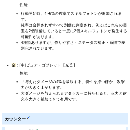
性能
行動開始時、4~6%の確率でスキルフォトンが追加されま
す。
確率は合算されずすべて別個に判定され、例えばこれらの霊
宝を2個装備していると一度に2個スキルフォトンが発生する
可能性があります。
4種類ありますが、作りやすさ・ステータス補正・系譜で差
別化されています。
金
：[中]ピュア・ゴブレット【光芒】
性能
「与えたダメージの4%を吸収する」特性を持つほか、攻撃
力が大きく上がります。
大ダメージを与えられるアタッカーに持たせると、火力と耐
久を大きく補助できて有用です。
カウンター