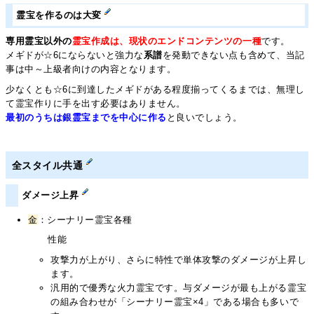
霊宝を作るのは大変
専用霊宝以外の
霊宝作成は、現状のエンドコンテンツの一種
です。
メギドが☆6にならないと強力な
系譜
を発動できない点も含めて、当記
事は中～上級者向けの内容となります。
少なくとも☆6に到達したメギドがある程度揃ってくるまでは、無理し
て霊宝作りに手を出す必要はありません。
最初のうちは銀霊宝までを中心に作る
と良いでしょう。
全スタイル共通
ダメージ上昇
金
：シーナリー霊宝各種
性能
攻撃力が上がり、さらに特性で単体攻撃のダメージが上昇し
ます。
汎用的で優秀な火力霊宝です。与ダメージが最も上がる霊宝
の組み合わせが「シーナリー霊宝×4」である場合も多いで