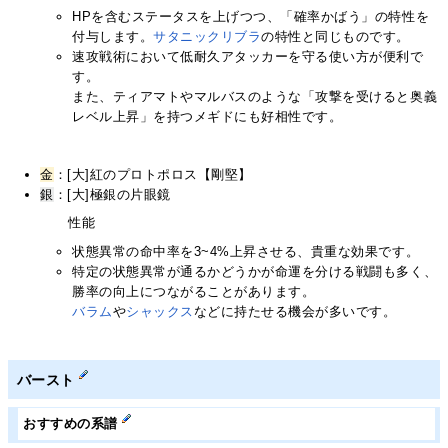
HPを含むステータスを上げつつ、「確率かばう」の特性を
付与します。
サタニックリブラ
の特性と同じものです。
速攻戦術において低耐久アタッカーを守る使い方が便利で
す。
また、ティアマトやマルバスのような「攻撃を受けると奥義
レベル上昇」を持つメギドにも好相性です。
金
：[大]紅のプロトポロス【剛堅】
銀
：[大]極銀の片眼鏡
性能
状態異常の命中率を3~4%上昇させる、貴重な効果です。
特定の状態異常が通るかどうかが命運を分ける戦闘も多く、
勝率の向上につながることがあります。
バラム
や
シャックス
などに持たせる機会が多いです。
バースト
おすすめの系譜