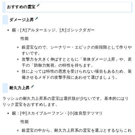
おすすめの霊宝
ダメージ上昇
銀
：[大]アルターエッジ、[大]ゴシックダガー
性能
銀霊宝なので、シーナリー・エピックの前段階として作りや
すいです。
攻撃力を大きく伸ばすとともに「単体ダメージ上昇」や、若
干の「防御力無視」の特性を持ちます。
技によっては特性の恩恵を受けられない場合もあるため、装
備させるメギドの攻撃手段にあわせて選びましょう。
耐久力上昇
ラッシュの耐久力上昇系の霊宝は選択肢が少ないです。基本的にはリ
リック霊宝をおすすめします。
銀
：[中]スカイブルーファン・[小]改良型テツマリ
性能
銀霊宝の中から、耐久力上昇系の霊宝を選ぶとするならこれ