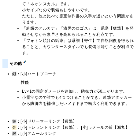
て「ネオンスカル」です。
小サイズなので装備もしやすいです。
ただし、他と比べて霊宝制作書の入手が遅いという問題があ
ります。
「絢爛のアルカナ」「漆黒のロゴス」は、系譜【猛撃】を発
動させながら素早さを高められることが利点です。
「フォトン焼けの紙束」は系譜【寄生】で自然回復を得られ
ることと、カウンタースタイルでも装備可能なことが利点で
す。
その他
銀
：[小]ハートブローチ
性能
Lv×1の固定ダメージを追加し、防御力が50上がります。
小霊宝なので誰でも4つつけることができ、連撃アタッカー
から防御力を補強したいメギドまで幅広く利用できます。
鉑
：[小]ドリーマーリング【猛撃】
金
：[小]トレラントリング【猛撃】、[小]ラメールの筒【滅丸】
銀
：[小]アムールリング