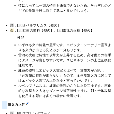
す。
技によっては一部の特性を発揮できないため、それぞれのメ
ギドの攻撃手段に応じて選ぶと良いでしょう。
鉑
：[大]ルベルプリムス【烈火】
金
：[大]紅蓮の塗料【烈火】、[大]雷魂の火種【烈火】
性能
いずれも火力特化の霊宝です。エピック・シーナリー霊宝よ
りも火力が出せる見込みが十分あります。
雷魂の火種は特性で攻撃力が上昇するため、高守備力の相手
にダメージが出しやすいです。スピネルホーンの上位互換的
性能です。
紅蓮の塗料はエピック大霊宝と比べて「攻撃力が7高い」
「列攻撃に特性が乗らない」もので、全体攻撃火力に関して
はエピック大霊宝の上位互換と言っていいです。
ルベルプリムスは、紅蓮の塗料のさらに上位互換です。圧倒
的な攻撃力と大きなダメージ補正特性を持ち、列・全体攻撃
を使用する際には多くの場合に最適です。
耐久力上昇
銀
：[中]スプリングフード