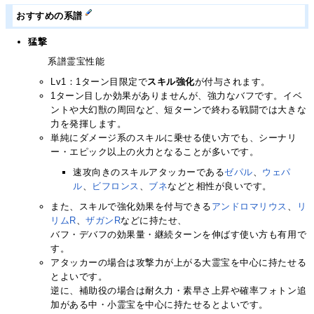
おすすめの系譜
猛撃
系譜霊宝性能
Lv1：1ターン目限定で
スキル強化
が付与されます。
1ターン目しか効果がありませんが、強力なバフです。イベ
ントや大幻獣の周回など、短ターンで終わる戦闘では大きな
力を発揮します。
単純にダメージ系のスキルに乗せる使い方でも、シーナリ
ー・エピック以上の火力となることが多いです。
速攻向きのスキルアタッカーである
ゼパル
、
ウェパ
ル
、
ビフロンス
、
ブネ
などと相性が良いです。
また、スキルで強化効果を付与できる
アンドロマリウス
、
リ
リムR
、
ザガンR
などに持たせ、
バフ・デバフの効果量・継続ターンを伸ばす使い方も有用で
す。
アタッカーの場合は攻撃力が上がる大霊宝を中心に持たせる
とよいです。
逆に、補助役の場合は耐久力・素早さ上昇や確率フォトン追
加がある中・小霊宝を中心に持たせるとよいです。