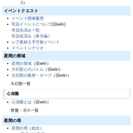
0
）
イベントクエスト
イベント開催履歴
常設イベントについて
(旧wiki)
常設化済み一覧
常設化済み（東方編）
レア素材入手可能イベント
イベントシナリオ
星間の禁域
星間の禁域
（旧wiki）
大幻獣とのバトル
（旧wiki）
大幻獣の素材・オーブ
（旧wiki）
大幻獣一覧
心深圏
心深圏とは
（旧wiki）
禁盤・ボス一覧
星間の塔
星間の塔（総合）