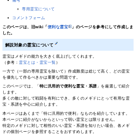
備考
専用霊宝について
コメントフォーム
このページは、旧wiki「
便利な霊宝
」のページを参考にして作成しま
した。
解説対象の霊宝について
霊宝はメギドの能力を大きく底上げしてくれます。
（参考：
霊宝とは・霊宝一覧
）
一方で（一部の専用霊宝を除いて）作成難度は総じて高く、どの霊宝
を優先して作るべきかは重要な問題です。
このページでは、「
特に汎用的で便利な霊宝・系譜
」を厳選して紹介
します。
多くの敵に対して戦闘を有利にでき、多くのメギドにとって有用な霊
宝・系譜を中心に紹介します。
本ページはあくまで「特に汎用的で便利」なものを紹介しています。
本ページに紹介がないからといって弱い霊宝とは限りません。
特定のメギドに対して相性のいい霊宝・系譜を知りたい場合、各メギ
ドの個別ページを参照することをおすすめします。