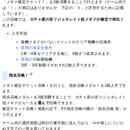
「メギド確定チケットⅠ」を2枚消費することで行えます（ゲーム内で
は「Ⅰ」の表記はありませんが、下記の「Ⅱ」と区別するために記載
しています）。
この召喚では、
ガチャ産の非リジェネレイト祖メギドが確定で排出
さ
れます。
入手手段
報酬メギドがいないイベントのクリア報酬や交換所
星間の造花交換所
1章～6章をクリアする毎に、4枚ずつ追加されます。
星間の塔
制覇報酬
30F・35F制覇でそれぞれ2枚入手できます。
指名召喚Ⅰ
メギド確定チケット召喚Ⅰを行うと、指名召喚メダルⅠを1個入手でき
ます。
指名召喚メダルⅠを3個消費することで、ガチャ産の非リジェネレイト
祖メギドから一人を
選んで
召喚できます。
確定チケット召喚Ⅰ画面の左下、EV指名召喚の隣の「指名召喚 祖」か
ら行えます。
ゲーム内の選択画面は時計の番号順に並んでおり、やや探しにくいた
め文字での一覧を置いておきます。