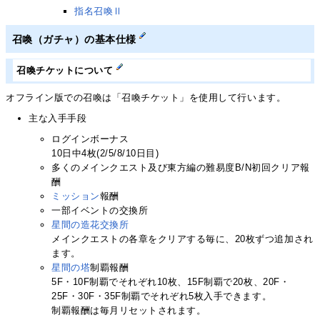
指名召喚Ⅱ
召喚（ガチャ）の基本仕様
召喚チケットについて
オフライン版での召喚は「召喚チケット」を使用して行います。
主な入手手段
ログインボーナス
10日中4枚(2/5/8/10日目)
多くのメインクエスト及び東方編の難易度B/N初回クリア報
酬
ミッション
報酬
一部イベントの交換所
星間の造花交換所
メインクエストの各章をクリアする毎に、20枚ずつ追加され
ます。
星間の塔
制覇報酬
5F・10F制覇でそれぞれ10枚、15F制覇で20枚、20F・
25F・30F・35F制覇でそれぞれ5枚入手できます。
制覇報酬は毎月リセットされます。