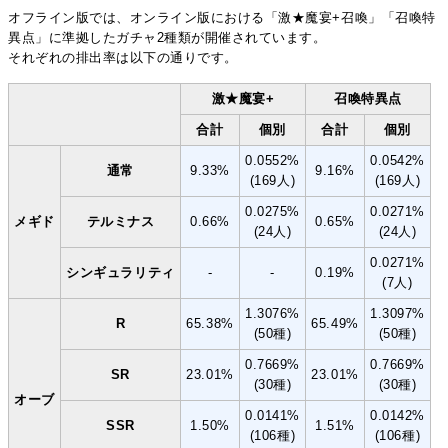
オフライン版では、オンライン版における「激★魔宴+召喚」「召喚特
異点」に準拠したガチャ2種類が開催されています。
それぞれの排出率は以下の通りです。
激★魔宴+
召喚特異点
合計
個別
合計
個別
0.0552%
0.0542%
通常
9.33%
9.16%
(169人)
(169人)
0.0275%
0.0271%
メギド
テルミナス
0.66%
0.65%
(24人)
(24人)
0.0271%
シンギュラリティ
-
-
0.19%
(7人)
1.3076%
1.3097%
R
65.38%
65.49%
(50種)
(50種)
0.7669%
0.7669%
SR
23.01%
23.01%
(30種)
(30種)
オーブ
0.0141%
0.0142%
SSR
1.50%
1.51%
(106種)
(106種)