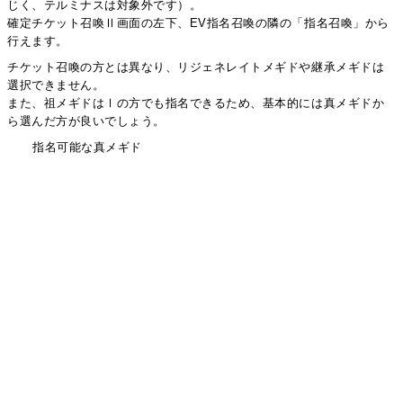
じく、テルミナスは対象外です）。
確定チケット召喚Ⅱ画面の左下、EV指名召喚の隣の「指名召喚」から
行えます。
チケット召喚の方とは異なり、リジェネレイトメギドや継承メギドは
選択できません。
また、祖メギドはⅠの方でも指名できるため、基本的には真メギドか
ら選んだ方が良いでしょう。
指名可能な真メギド