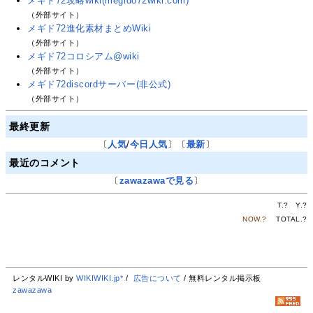
メギド72攻略wiki(megido72wiki.com)
（外部サイト）
メギド72進化素材まとめWiki
（外部サイト）
メギド72コロシアム@wiki
（外部サイト）
メギド72discordサーバー(非公式)
（外部サイト）
最終更新
〔
人気
/
今日人気
〕〔
最新
〕
最近のコメント
〔
zawazawaで見る
〕
T.
?
Y.
?
NOW.
?
TOTAL.
?
レンタルWIKI by
WIKIWIKI.jp*
/
広告について
/ 無料レンタル掲示板
zawazawa