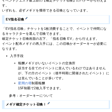
イベントクエスト最上部の【確定チケット召喚】のバナーから行えま
す。
いずれも、必ずメギドを獲得できる召喚となっています。
EV指名召喚
「EV指名召喚」チケットを1枚消費することで、イベントで仲間にな
るキャラクターを選んで召喚できます。
確定チケット召喚画面の左下、「指名召喚 EV」から行えます。
イベント配布メギドの再入手には、この召喚かオーダーキーが必要に
なります。
入手手段
報酬メギドがいないイベントの交換所
該当する全てのイベントに並んでいるわけではありません
が、下の方のイベント（後半時期に開催されたイベント）に
は並んでいることが多いです。
星間の塔
制覇報酬
15F制覇で2枚入手できます。
参考：オーダーキーについて
メギド確定チケット召喚Ⅰ