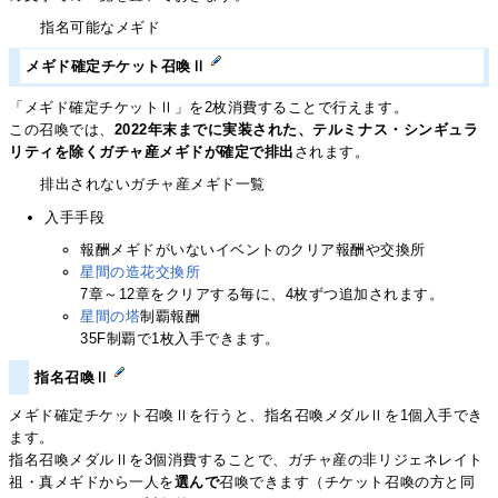
指名可能なメギド
メギド確定チケット召喚Ⅱ
「メギド確定チケットⅡ」を2枚消費することで行えます。
この召喚では、
2022年末までに実装された、テルミナス・シンギュラ
リティを除くガチャ産メギドが確定で排出
されます。
排出されないガチャ産メギド一覧
入手手段
報酬メギドがいないイベントのクリア報酬や交換所
星間の造花交換所
7章～12章をクリアする毎に、4枚ずつ追加されます。
星間の塔
制覇報酬
35F制覇で1枚入手できます。
指名召喚Ⅱ
メギド確定チケット召喚Ⅱを行うと、指名召喚メダルⅡを1個入手でき
ます。
指名召喚メダルⅡを3個消費することで、ガチャ産の非リジェネレイト
祖・真メギドから一人を
選んで
召喚できます（チケット召喚の方と同