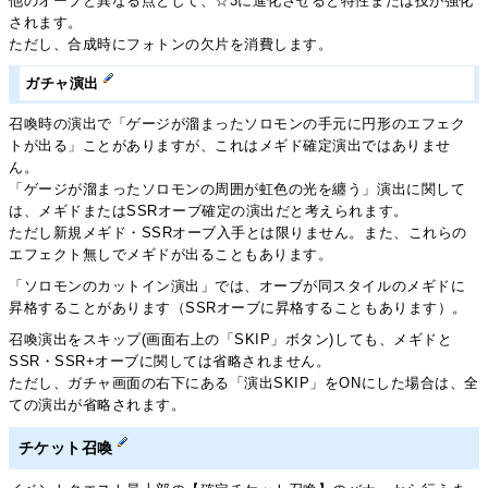
他のオーブと異なる点として、☆3に進化させると特性または技が強化
されます。
ただし、合成時にフォトンの欠片を消費します。
ガチャ演出
召喚時の演出で「ゲージが溜まったソロモンの手元に円形のエフェク
トが出る」ことがありますが、これはメギド確定演出ではありませ
ん。
「ゲージが溜まったソロモンの周囲が虹色の光を纏う」演出に関して
は、メギドまたはSSRオーブ確定の演出だと考えられます。
ただし新規メギド・SSRオーブ入手とは限りません。また、これらの
エフェクト無しでメギドが出ることもあります。
「ソロモンのカットイン演出」では、オーブが同スタイルのメギドに
昇格することがあります（SSRオーブに昇格することもあります）。
召喚演出をスキップ(画面右上の「SKIP」ボタン)しても、メギドと
SSR・SSR+オーブに関しては省略されません。
ただし、ガチャ画面の右下にある「演出SKIP」をONにした場合は、全
ての演出が省略されます。
チケット召喚