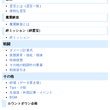
霊宝とは
（
霊宝一覧
）
便利な霊宝
魔重解放
魔重解放とは
絆ミッション（絆霊宝）
絆ミッション
戦闘
ダメージ計算式
状態異常・強化・弱体
特殊状態
その他の戦闘中の要素
戦術逆引き
その他
砂場（データ置き場）
Tips・小技
生放送・外部記事・イベント
BGM
カウントダウン企画