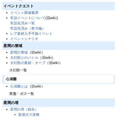
イベントクエスト
イベント開催履歴
常設イベントについて
(旧wiki)
常設化済み一覧
常設化済み（東方編）
レア素材入手可能イベント
イベントシナリオ
星間の禁域
星間の禁域
（旧wiki）
大幻獣とのバトル
（旧wiki）
大幻獣の素材・オーブ
（旧wiki）
大幻獣一覧
心深圏
心深圏とは
（旧wiki）
禁盤・ボス一覧
星間の塔
星間の塔（総合）
新規ボス攻略