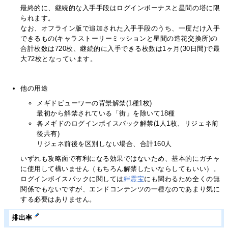
最終的に、継続的な入手手段はログインボーナスと星間の塔に限
られます。
なお、オフライン版で追加された入手手段のうち、一度だけ入手
できるもの(キャラストーリーミッションと星間の造花交換所)の
合計枚数は720枚、継続的に入手できる枚数は1ヶ月(30日間)で最
大72枚となっています。
他の用途
メギドビューワーの背景解禁(1種1枚)
最初から解禁されている「街」を除いて18種
各メギドのログインボイスパック解禁(1人1枚、リジェネ前
後共有)
リジェネ前後を区別しない場合、合計160人
いずれも攻略面で有利になる効果ではないため、基本的にガチャ
に使用して構いません（もちろん解禁したいならしてもいい）。
ログインボイスパックに関しては
絆霊宝
にも関わるため全くの無
関係でもないですが、エンドコンテンツの一種なのであまり気に
する必要はありません。
排出率