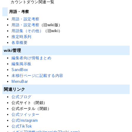
カウントダウン関連一覧
用語・考察
用語・設定考察
用語・設定考察
（旧wiki版）
用語集（その他）
（旧wiki）
推定時系列
各章概要
wiki管理
編集者向け情報まとめ
編集掲示板
SandBox
未移行ページに記載する内容
MenuBar
関連リンク
公式ブログ
公式サイト（閉鎖）
公式ポータル（閉鎖）
公式ツイッター
公式Instagram
公式TikTok