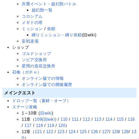
共襲イベント・超幻獣バトル
超幻獣一覧
コロシアム
メギドの塔
ミッション
/
依頼
縛りミッション・縛り依頼
(旧wiki)
妄戦道場
ショップ
ゴルドショップ
ソピア交換所
星間の造花交換所
召喚（ガチャ）
オンライン版での情報
オンライン版での開催履歴
メインクエスト
ドロップ一覧（素材・オーブ）
ステージ攻略
1～10章 (
旧wiki
)
11章（
109(旧wiki)
/
110
/
111
/
112
/
113
/
114
/
115
/
116
/
117
/
118
/
119
/
120
）
12章（
121
/
122
/
123
/
124
/
125
/
126
/
127
/
128
/
129
/
13
0
）