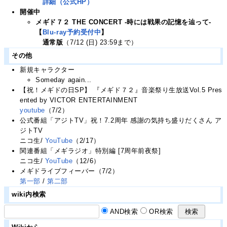
詳細（公式HP）
開催中
メギド７２ THE CONCERT -時には戦果の記憶を辿って-
【
Blu-ray予約受付中
】
通常版
（7/12 (日) 23:59まで）
その他
新規キャラクター
Someday again...
【祝！メギドの日SP】 『メギド７２』音楽祭り生放送Vol.5 Pres
ented by VICTOR ENTERTAINMENT
youtube
（7/2）
公式番組「アジトTV」祝！7.2周年 感謝の気持ち盛りだくさん ア
ジトTV
ニコ生/
YouTube
（2/17）
関連番組「メギラジオ」特別編 [7周年前夜祭]
ニコ生/
YouTube
（12/6）
メギドライブフィーバー（7/2）
第一部
/
第二部
wiki内検索
AND検索
OR検索