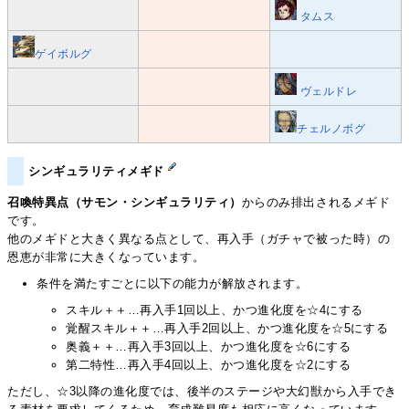
タムス
ゲイボルグ
ヴェルドレ
チェルノボグ
シンギュラリティメギド
召喚特異点（サモン・シンギュラリティ）
からのみ排出されるメギド
です。
他のメギドと大きく異なる点として、再入手（ガチャで被った時）の
恩恵が非常に大きくなっています。
条件を満たすごとに以下の能力が解放されます。
スキル＋＋…再入手1回以上、かつ進化度を☆4にする
覚醒スキル＋＋…再入手2回以上、かつ進化度を☆5にする
奥義＋＋…再入手3回以上、かつ進化度を☆6にする
第二特性…再入手4回以上、かつ進化度を☆2にする
ただし、☆3以降の進化度では、後半のステージや大幻獣から入手でき