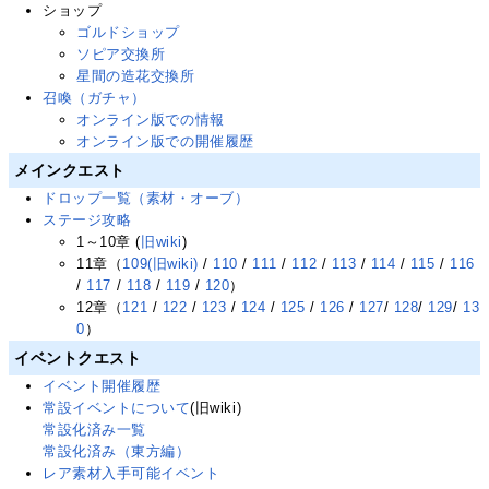
ショップ
ゴルドショップ
ソピア交換所
星間の造花交換所
召喚（ガチャ）
オンライン版での情報
オンライン版での開催履歴
メインクエスト
ドロップ一覧（素材・オーブ）
ステージ攻略
1～10章 (
旧wiki
)
11章（
109(旧wiki)
/
110
/
111
/
112
/
113
/
114
/
115
/
116
/
117
/
118
/
119
/
120
）
12章（
121
/
122
/
123
/
124
/
125
/
126
/
127
/
128
/
129
/
13
0
）
イベントクエスト
イベント開催履歴
常設イベントについて
(旧wiki)
常設化済み一覧
常設化済み（東方編）
レア素材入手可能イベント