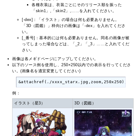
各種衣装は、衣装ごとにそのリリース順を振った
「skin1」,「skin2」,……を入れてください。
[-dex]：「イラスト」の場合は何も必要ありません。
「3D（図鑑）」枠向けの画像は「-dex」を入れてくださ
い。
[_番号]：基本的には何も必要ありません。同名の画像が被
ってしまった場合などは、「_2」「_3」……と入れてくだ
さい。
画像は各メギドページにアップしてください。
以下のソース例を使用し、250×250以内での表示を行ってくださ
い。(画像名を適宜変更してください)
&attachref(./xxxx_starx.jpg,zoom,250x250);
例：
イラスト（星3）
3D（図鑑）