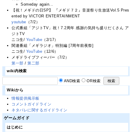
Someday again...
【祝！メギドの日SP】 『メギド７２』音楽祭り生放送Vol.5 Pres
ented by VICTOR ENTERTAINMENT
youtube
（7/2）
公式番組「アジトTV」祝！7.2周年 感謝の気持ち盛りだくさん ア
ジトTV
ニコ生/
YouTube
（2/17）
関連番組「メギラジオ」特別編 [7周年前夜祭]
ニコ生/
YouTube
（12/6）
メギドライブフィーバー（7/2）
第一部
/
第二部
wiki内検索
AND検索
OR検索
Wikiから
情報提供掲示板
コメントガイドライン
ネタバレに関するガイドライン
ゲームガイド
はじめに