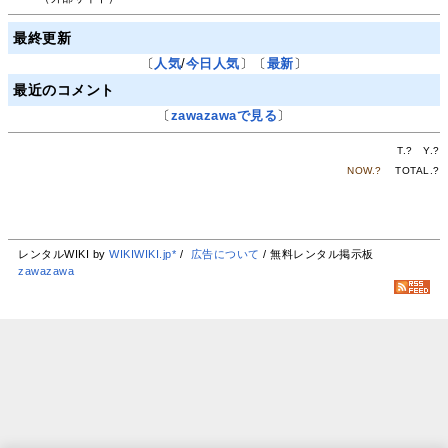
最終更新
〔
人気
/
今日人気
〕〔
最新
〕
最近のコメント
〔
zawazawaで見る
〕
T.
?
Y.
?
NOW.
?
TOTAL.
?
レンタルWIKI by
WIKIWIKI.jp*
/
広告について
/ 無料レンタル掲示板
zawazawa