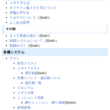
メギド72とは
オフライン版メギド72について
序盤の手引き
リセマラについて
（旧wiki）
よくある質問
その他
キャラ育成の流れ
（旧wiki）
戦闘システムについて
（旧wiki）
戦闘のコツ
（旧wiki）
各種システム
アジト
財宝クエスト
メギドクエスト
歴王戦
(旧wiki)
共襲イベント・超幻獣バトル
超幻獣一覧
コロシアム
メギドの塔
ミッション
/
依頼
縛りミッション・縛り依頼
(旧wiki)
妄戦道場