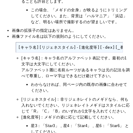
ることも許容とします。
この場合、「メギドの全身」が映るようにトリミング
してください。また、背景は「ハルマニア」「浜辺」
など、明るい場所で撮影するのが望ましいです。
画像の拡張子の指定はありません。
画像ファイル名は以下の規則のようにしてください。
[キャラ名][リジェネスタイル]-[進化度等][-dex][_番号].
[キャラ名]：キャラ名のアルファベット表記です。最初の1
文字は大文字にしてください。
アルファベット圏に名前ルーツがあるキャラは元の記法を調
べて尊重し、ローマ字はできるだけ避けて下さい。
わからなければ、同ページ内の既存の画像に合わせて
ください。
[リジェネスタイル]：非リジェネレイトのメギドなら、何も
入れないでください。リジェネレイトメギドはスタイルに応
じて「R」「C」「B」のいずれか1文字を入れてください。
[進化度等]：メギドの姿に応じて記載してください。
星3：「Star3」 , 星4：「Star4」 , 星6：「Star6」 と
してください。