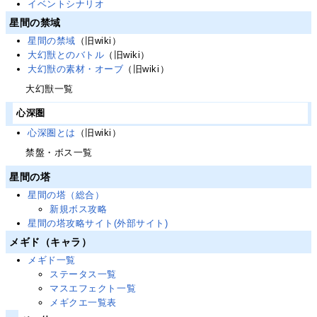
イベントシナリオ
星間の禁域
星間の禁域
（旧wiki）
大幻獣とのバトル
（旧wiki）
大幻獣の素材・オーブ
（旧wiki）
大幻獣一覧
心深圏
心深圏とは
（旧wiki）
禁盤・ボス一覧
星間の塔
星間の塔（総合）
新規ボス攻略
星間の塔攻略サイト(外部サイト)
メギド（キャラ）
メギド一覧
ステータス一覧
マスエフェクト一覧
メギクエ一覧表