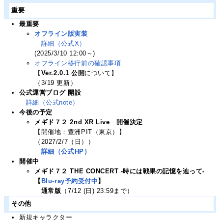
重要
最重要
オフライン版実装
詳細（公式X）
(2025/3/10 12:00～)
オフライン移行前の確認事項
【
Ver.2.0.1 公開
について】
（3/19 更新）
公式運営ブログ 開設
詳細（公式note）
今後の予定
メギド７２ 2nd XR Live 開催決定
【開催地：豊洲PIT（東京）】
（2027/2/7（日））
詳細（公式HP）
開催中
メギド７２ THE CONCERT -時には戦果の記憶を辿って-
【
Blu-ray予約受付中
】
通常版
（7/12 (日) 23:59まで）
その他
新規キャラクター