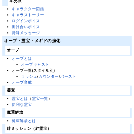
その他
キャラクター図鑑
キャラストーリー
ログインボイス
掛け合いボイス
特殊メッセージ
オーブ・霊宝・メギドの強化
オーブ
オーブとは
オーブキャスト
オーブ一覧(スタイル別)
ラッシュ
/
カウンター
/
バースト
オーブ育成
霊宝
霊宝とは
（
霊宝一覧
）
便利な霊宝
魔重解放
魔重解放とは
絆ミッション（絆霊宝）