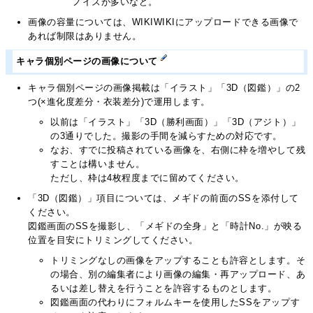
ノイズが多いなど。
画像の容量については、WIKIWIKIにアップロードできる画像で
あれば制限はありません。
キャラ個別ページの画像について
キャラ個別ページの画像掲載は「イラスト」「3D（図鑑）」の2
つ(×進化度差分・衣装差分)で運用します。
以前は「イラスト」「3D（勝利画面）」「3D（アジト）」
の3通りでした。撮影の手間を減らすための対応です。
なお、すでに投稿されている画像を、右側に枠を増やして残
すことは構いません。
ただし、枠は4枚程度までに留めてください。
「3D（図鑑）」項目については、メギドの前面のSSを添付して
ください。
図鑑画面のSSを撮影し、「メギドの全身」と「時計No.」が映る
位置を目安にトリミングしてください。
トリミングなしの画像をアップすることも許容とします。そ
の場合、別の編集者により画像の編集・再アップロード、あ
るいは差し替えを行うことを許容するものとします。
図鑑画面の代わりにフォルムキーを使用したSSをアップす