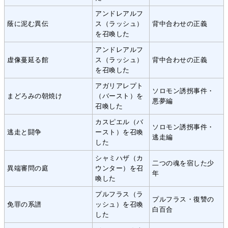
アンドレアルフ
蔭に泥む異伝
ス（ラッシュ）
背中合わせの正義
を召喚した
アンドレアルフ
虚像蔓延る館
ス（ラッシュ）
背中合わせの正義
を召喚した
アガリアレプト
ソロモン誘拐事件・
まどろみの朝焼け
（バースト）を
悪夢編
召喚した
カスピエル（バ
ソロモン誘拐事件・
逃走と闘争
ースト）を召喚
逃走編
した
シャミハザ（カ
二つの魂を宿した少
異端審問の庭
ウンター）を召
年
喚した
プルフラス（ラ
プルフラス・復讐の
免罪の系譜
ッシュ）を召喚
白百合
した