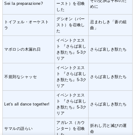
その交渉は平和のた
Sei la preparazione?
ースト）を召喚
めに
した
グシオン（バー
トイフェル・オーケスト
忌まわしき「蒼の組
スト）を召喚し
ラ
曲」
た
イベントクエス
ト 『さらば哀し
マボロシの木漏れ日
さらば哀しき獣たち
き獣たち』5-3ク
リア
イベントクエス
ト 『さらば哀し
不規則なシャッセ
さらば哀しき獣たち
き獣たち』5-3ク
リア
イベントクエス
ト 『さらば哀し
Let's all dance together!
さらば哀しき獣たち
き獣たち』5-3ク
リア
アガレス（カウ
折れし刃と滅びの運
サマルの語らい
ンター）を召喚
命
した