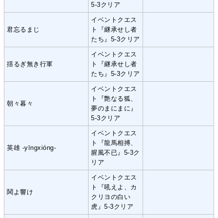
5-3クリア
イベントクエス
君忘るまじ
ト『継承せし者
たち』5-3クリア
イベントクエス
揺るぎ無き行軍
ト『継承せし者
たち』5-3クリア
イベントクエス
ト『艶なる狐、
朝々暮々
夢のまにまに』
5-3クリア
イベントクエス
ト『龍馬相搏、
英雄 -yīngxióng-
腥風不已』5-3ク
リア
イベントクエス
ト『吼えよ、カ
鬨よ響け
クリヨの白い
虎』5-3クリア