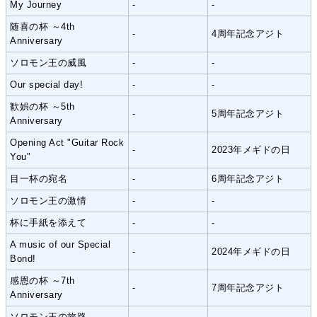
My Journey
-
-
随喜の杯 ～4th
-
4周年記念アジト
Anniversary
ソロモン王の威風
-
-
Our special day!
-
-
歓娯の杯 ～5th
-
5周年記念アジト
Anniversary
Opening Act "Guitar Rock
-
2023年メギドの日
You"
目一杯の宛名
-
6周年記念アジト
ソロモン王の激情
-
-
杯に手紙を添えて
-
-
A music of our Special
-
2024年メギドの日
Bond!
感恩の杯 ～7th
-
7周年記念アジト
Anniversary
ソロモン王の旅路
-
-