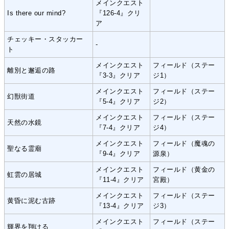
メインクエスト
Is there our mind?
『126-4』クリ
ア
チェッキー・スタッカー
-
ト
メインクエスト
フィールド（ステー
離別と邂逅の路
『3-3』クリア
ジ1）
メインクエスト
フィールド（ステー
幻獣街道
『5-4』クリア
ジ2）
メインクエスト
フィールド（ステー
天然の水鏡
『7-4』クリア
ジ4）
メインクエスト
フィールド（魔魂の
聖なる霊廟
『9-4』クリア
源泉）
メインクエスト
フィールド（黄金の
虹雲の居城
『11-4』クリア
宮殿）
メインクエスト
フィールド（ステー
黄昏に泥む古跡
『13-4』クリア
ジ3）
メインクエスト
フィールド（ステー
輝界を翔ける