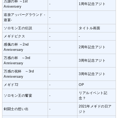
万謝の杯 ～1st
-
1周年記念アジト
Aniversery
追放アッパーグラウンド -
-
遊宴-
ソロモン王の伝説
-
タイトル画面
メギドビクス
-
-
感偑の杯 ～2nd
-
2周年記念アジト
Anniversary
万感の杯 ～3rd
-
3周年記念アジト
Anniversary
万感の祝杯 ～3rd
-
3周年記念アジト
Anniversary
メギド72
-
OP
リアルイベント記
ソロモン王の饗宴
-
念？
2021年メギドの日ア
剣闘士の想い出
-
ジト