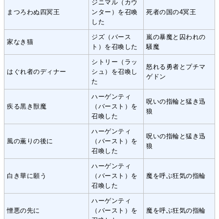
ジニマル（カウ
まつろわぬ四冥王
ンター）を召喚
死者の国の4冥王
した
ジズ（バース
嵐の暴魔と囚われの
家なき猫
ト）を召喚した
騒魔
シトリー（ラッ
怒れる勇者とプチマ
はぐれ者のディナー
シュ）を召喚し
ゲドン
た
ハーゲンティ
呪いの指輪と猛き迅
疾る黒き獣魔
（バースト）を
狼
召喚した
ハーゲンティ
呪いの指輪と猛き迅
風の薫りの後に
（バースト）を
狼
召喚した
ハーゲンティ
白き華に願う
（バースト）を
魔を呼ぶ狂気の指輪
召喚した
ハーゲンティ
憎悪の先に
（バースト）を
魔を呼ぶ狂気の指輪