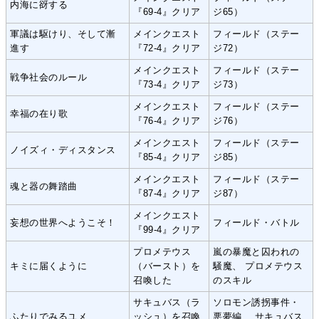
内海に谺する
『69-4』クリア
ジ65）
軍議は駆けり、そして漸
メインクエスト
フィールド（ステー
進す
『72-4』クリア
ジ72）
メインクエスト
フィールド（ステー
戦争社会のルール
『73-4』クリア
ジ73）
メインクエスト
フィールド（ステー
幸福の在り歌
『76-4』クリア
ジ76）
メインクエスト
フィールド（ステー
ノイズィ・ディスタンス
『85-4』クリア
ジ85）
メインクエスト
フィールド（ステー
魂と器の舞踏曲
『87-4』クリア
ジ87）
メインクエスト
妄想の世界へようこそ！
フィールド・バトル
『99-4』クリア
プロメテウス
嵐の暴魔と囚われの
キミに届くように
（バースト）を
騒魔、 プロメテウス
召喚した
のスキル
サキュバス（ラ
ソロモン誘拐事件・
ふたりでみるユメ
ッシュ）を召喚
悪夢編、 サキュバス