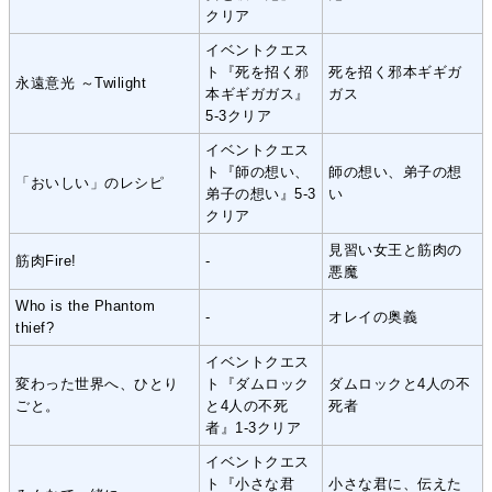
クリア
イベントクエス
ト『死を招く邪
死を招く邪本ギギガ
永遠意光 ～Twilight
本ギギガガス』
ガス
5-3クリア
イベントクエス
ト『師の想い、
師の想い、弟子の想
「おいしい」のレシピ
弟子の想い』5-3
い
クリア
見習い女王と筋肉の
筋肉Fire!
-
悪魔
Who is the Phantom
-
オレイの奥義
thief?
イベントクエス
変わった世界へ、ひとり
ト『ダムロック
ダムロックと4人の不
ごと。
と4人の不死
死者
者』1-3クリア
イベントクエス
ト『小さな君
小さな君に、伝えた