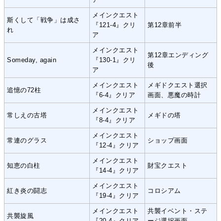
メインクエスト
斯くして「戦争」は成さ
『121-4』クリ
第12章前半
れ
ア
メインクエスト
第12章エンディング
Someday, again
『130-1』クリ
後
ア
メインクエスト
メギドクエスト選択
追憶の72柱
『6-4』クリア
画面、悪魔の時計
メインクエスト
常しえの古塔
メギドの塔
『8-4』クリア
メインクエスト
常連のグラス
ショップ画面
『12-4』クリア
メインクエスト
知恵の白柱
財宝クエスト
『14-4』クリア
メインクエスト
紅き炎の闘志
コロシアム
『19-4』クリア
メインクエスト
共襲イベント・ステ
共襲旋風
『20-4』クリア
ージ選択画面