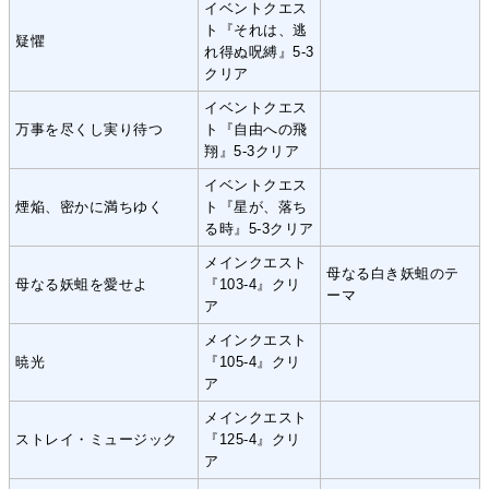
イベントクエス
ト『それは、逃
疑懼
れ得ぬ呪縛』5-3
クリア
イベントクエス
万事を尽くし実り待つ
ト『自由への飛
翔』5-3クリア
イベントクエス
煙焔、密かに満ちゆく
ト『星が、落ち
る時』5-3クリア
メインクエスト
母なる白き妖蛆のテ
母なる妖蛆を愛せよ
『103-4』クリ
ーマ
ア
メインクエスト
暁光
『105-4』クリ
ア
メインクエスト
ストレイ・ミュージック
『125-4』クリ
ア