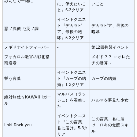
みんなで一緒に
に、伝えたいこ
いこと
と』5-3クリア
イベントクエス
ト『デカラビ
デカラビア、最後の
惡ノ流儀 厄災ノ調
ア、最後の咆
咆哮
哮』5-3クリア
メギドナイトフィーバー
-
第12回共襲イベント
フォカロル教官の戦術指
メギド？？ ～オレた
-
南道場
チの勝算～
イベントクエス
誓う言葉
ト『ガープの結
ガープの結婚
婚』1-3クリア
マルバス（ラッ
絶対無敵☆KAWAIIIIガー
シュ）を召喚し
ハルマを夢見た少女
ル
た
イベントクエス
この言葉、君に届
ト『この言葉、
Loki Rock you
け ロキの覚醒スキ
君に届け』5-3ク
ル
リア