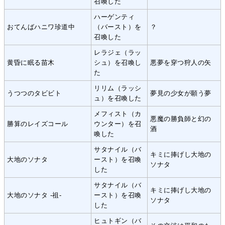
召喚した
ハーゲンティ
おてんばハニワ珍道中
（バースト）を
？
召喚した
レラジェ（ラッ
黄昏に眠る苗木
シュ）を召喚し
悪夢を穿つ狩人の矢
た
リリム（ラッシ
うつつのタビビト
夢見の少女が願う夢
ュ）を召喚した
メフィスト（カ
悪魔の勝負師と幻の
勝算のレイズコール
ウンター）を召
酒
喚した
サタナイル（バ
キミに捧げし大地の
大地のソナタ
ースト）を召喚
ソナタ
した
サタナイル（バ
キミに捧げし大地の
大地のソナタ -祖-
ースト）を召喚
ソナタ
した
ヒュトギン（バ