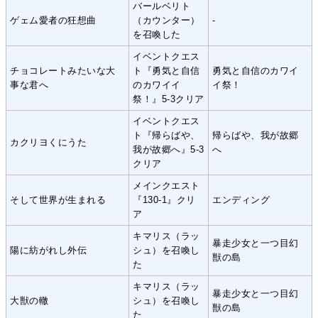
バールベリト
ゲェム愛者の狂想曲
（カウンター）
-
を召喚した
イベントクエス
チョコレートみたいな大
ト『勇気と自信
勇気と自信のカワイ
事な君へ
のカワイイ
イ祭！
祭！』5-3クリア
イベントクエス
ト『帰らばや、
帰らばや、我が故郷
カクリヨくにうた
我が故郷へ』5-3
へ
クリア
メインクエスト
そして世界が生まれる
『130-1』クリ
エンディング
ア
キマリス（ラッ
暴走少女と一つ目幻
陽に紡がれし外伝
シュ）を召喚し
獣の島
た
キマリス（ラッ
暴走少女と一つ目幻
大獣の轍
シュ）を召喚し
獣の島
た