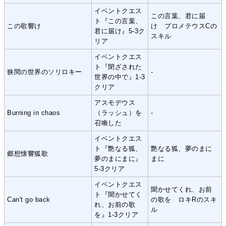
イベントクエス
この言葉、君に届
ト『この言葉、
この歌響け
け プロメテウスCの
君に届け』5-3ク
スキル
リア
イベントクエス
ト『閉ざされた
狭間の世界のソリロキー
-
世界の中で』1-3
クリア
アスモデウス
Burning in chaos
（ラッシュ）を
-
召喚した
イベントクエス
ト『艶なる狐、
艶なる狐、夢のまに
郷想懐響狐歌
夢のまにまに』
まに
5-3クリア
イベントクエス
聞かせてくれ、お前
ト『聞かせてく
Can't go back
の歌を ロキRのスキ
れ、お前の歌
ル
を』1-3クリア