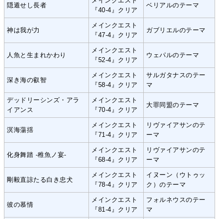
メインクエスト
隠遁せし長者
ベリアルのテーマ
『40-4』クリア
メインクエスト
神は我が力
ガブリエルのテーマ
『47-4』クリア
メインクエスト
人魚と生まれかわり
ウェパルのテーマ
『52-4』クリア
メインクエスト
サルガタナスのテー
深き海の叡智
『58-4』クリア
マ
デッドリーシンズ・アラ
メインクエスト
大罪同盟のテーマ
イアンス
『70-4』クリア
メインクエスト
リヴァイアサンのテ
溟海蕩揺
『71-4』クリア
ーマ
メインクエスト
リヴァイアサンのテ
化身舞踏 -稚魚ノ宴-
『68-4』クリア
ーマ
メインクエスト
イヌーン（ウトゥッ
剛毅直諒たる白き忠犬
『78-4』クリア
ク）のテーマ
メインクエスト
フォルネウスのテー
彼の慕情
『81-4』クリア
マ