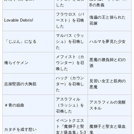
した
Bの奥義
フラウロス（バ
傀儡の王と操られた
Lovable Debris!
ースト）を召喚
花嫁
した
マルバス（ラッ
「じぶん」になる
シュ）を召喚し
ハルマを夢見た少女
た
メフィスト（カ
悪魔の勝負師と幻の
俺らイケメン
ウンター）を召
酒
喚した
ハック（カウン
見習い女王と筋肉の
志操堅固の大胸筋
ター）を召喚し
悪魔
た
アスラフィル
アスラフィルの覚醒
＃青の組曲
（ラッシュ）を
スキル
召喚した
イベントクエス
ト『魔獅子と聖
魔獅子と聖女と吸血
カタチを成す想い
女と吸血鬼』5-3
鬼