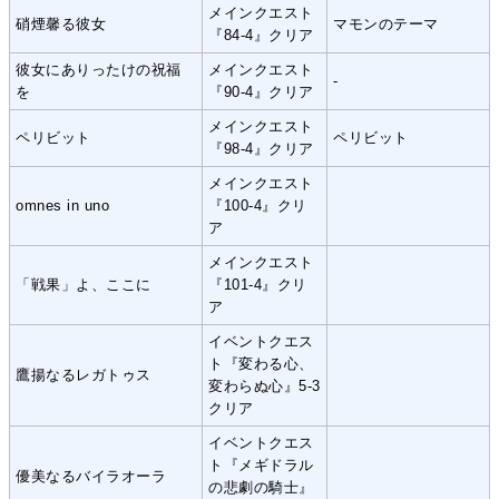
メインクエスト
硝煙馨る彼女
マモンのテーマ
『84-4』クリア
彼女にありったけの祝福
メインクエスト
-
を
『90-4』クリア
メインクエスト
ペリビット
ペリビット
『98-4』クリア
メインクエスト
omnes in uno
『100-4』クリ
ア
メインクエスト
「戦果」よ、ここに
『101-4』クリ
ア
イベントクエス
ト『変わる心、
鷹揚なるレガトゥス
変わらぬ心』5-3
クリア
イベントクエス
ト『メギドラル
優美なるバイラオーラ
の悲劇の騎士』