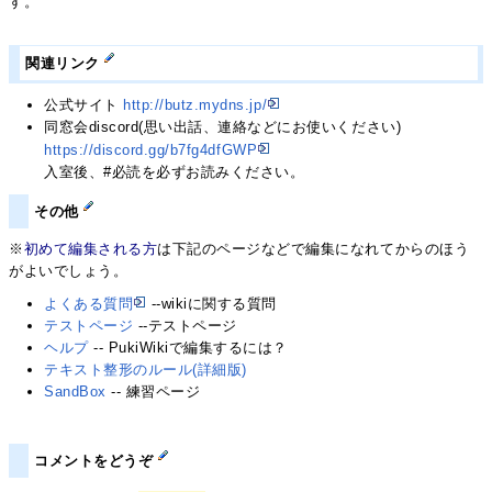
す。
関連リンク
公式サイト
http://butz.mydns.jp/
同窓会discord(思い出話、連絡などにお使いください)
https://discord.gg/b7fg4dfGWP
入室後、#必読を必ずお読みください。
その他
※
初めて編集される方
は下記のページなどで編集になれてからのほう
がよいでしょう。
よくある質問
--wikiに関する質問
テストページ
--テストページ
ヘルプ
-- PukiWikiで編集するには？
テキスト整形のルール(詳細版)
SandBox
-- 練習ページ
コメントをどうぞ