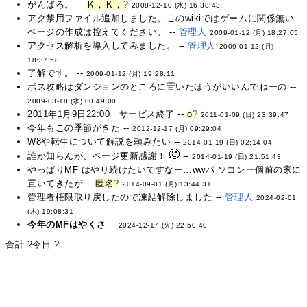
がんばろ。 --
Ｋ，Ｋ，
?
2008-12-10 (水) 16:38:43
アク禁用ファイル追加しました。このwikiではゲームに関係無い
ページの作成は控えてください。 --
管理人
2009-01-12 (月) 18:27:05
アクセス解析を導入してみました。 --
管理人
2009-01-12 (月)
18:37:58
了解です。 --
2009-01-12 (月) 19:28:11
ボス攻略はダンジョンのところに置いたほうがいいんでねーの --
2009-03-18 (水) 00:49:00
2011年1月9日22:00 サービス終了 --
o
?
2011-01-09 (日) 23:39:47
今年もこの季節がきた --
2012-12-17 (月) 09:29:04
W8や転生について解説を頼みたい --
2014-01-19 (日) 02:14:04
誰か知らんが、ページ更新感謝！
--
2014-01-19 (日) 21:51:43
やっぱりMF はやり続けたいですなー…wwパ ソコン一個前の家に
置いてきたが --
匿名
?
2014-09-01 (月) 13:44:31
管理者権限取り戻したので凍結解除しました --
管理人
2024-02-01
(木) 19:08:31
今年のMFはやくさ
--
2024-12-17 (火) 22:50:40
合計:
?
今日:
?