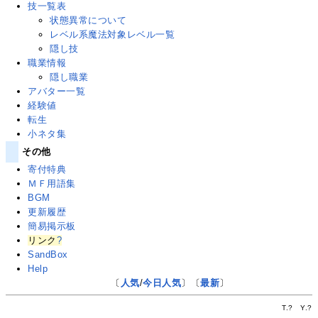
技一覧表
状態異常について
レベル系魔法対象レベル一覧
隠し技
職業情報
隠し職業
アバター一覧
経験値
転生
小ネタ集
その他
寄付特典
ＭＦ用語集
BGM
更新履歴
簡易掲示板
リンク
?
SandBox
Help
〔
人気
/
今日人気
〕〔
最新
〕
T.
?
Y.
?