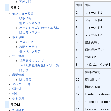
南米大陸
曲ID
曲名
攻略２
1
フィールド1
モンスター図鑑
吸収情報
2
フィールド4
能力ランキング
3
フィールド3
ボーンドラゴンのテイム方法
隠しモンスター
4
フィールド2
ボス攻略
ボスのHP
5
望まぬ戦い
攻略パーティ
6
踊れ我が手で
低レベルクリア
技一覧表
7
中ボス2
状態異常について
8
中ボス1、ピンチ1
レベル系魔法対象レベル一覧
隠し技
9
勝利の後で
職業情報
10
疲れ癒して
隠し職業
アバター一覧
11
招かざる者
経験値
転生
12
Inside of a desert
小ネタ集
13
at The going poin
その他
14
Fear can be ove
寄付特典