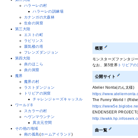
ハラーレの村
ハラーレの訓練場
カナンガの大森林
生命の洞窟
第三大陸
エストの町
ラビリンス
蜃気楼の塔
概要
フレンズダンジョン
第四大陸
モンスターズファンタジ
炎のほこら
なお、第5世界
トリビアの
炎の洞窟
魔界
公開サイト
魔界の村
ラストダンジョン
Atelier Nonta(のん太
トリビアの洞窟
https://www.ateliernonta
チャレンジャーズキャッスル
The Funny World！(R
ワールド8
https://www5e.biglobe.ne
スカラーの村
ENDENSEER PROJE
ヘヴンマウンテン
http://wwkk.hp.infoseek.c
異次元空間
その他の地域
曲一覧
南の孤島
(
ホームアイランド
)