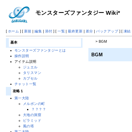
モンスターズファンタジー Wiki*
[
ホーム
] [
新規
|
編集
|
添付
] [
一覧
|
最終更新
|
差分
|
バックアップ
] [
凍結
> BGM
基本
モンスターズファンタジーとは
BGM
操作説明
アイテム説明
ジュエル
タリスマン
カプセル
チャット一覧
攻略１
第一大陸
メルボンの町
？？？？
大地の洞窟
ピラミッド
風の塔
第二大陸