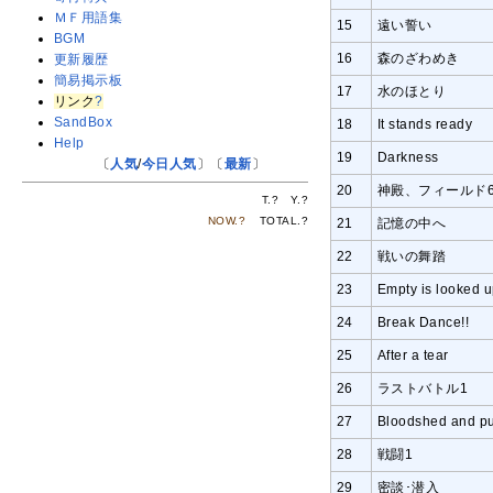
ＭＦ用語集
15
遠い誓い
BGM
16
森のざわめき
更新履歴
簡易掲示板
17
水のほとり
リンク
?
SandBox
18
It stands ready
Help
19
Darkness
〔
人気
/
今日人気
〕〔
最新
〕
20
神殿、フィールド
T.
?
Y.
?
NOW.
?
TOTAL.
?
21
記憶の中へ
22
戦いの舞踏
23
Empty is looked u
24
Break Dance!!
25
After a tear
26
ラストバトル1
27
Bloodshed and pur
28
戦闘1
29
密談･潜入