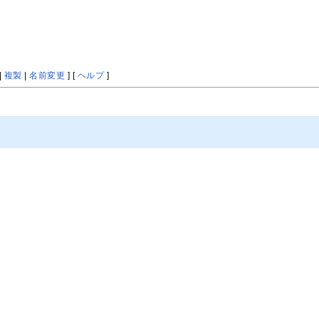
|
複製
|
名前変更
] [
ヘルプ
]