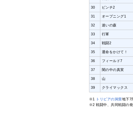
30
ピンチ2
31
オープニング1
32
迷いの森
33
行軍
34
戦闘2
35
運命をかけて！
36
フィールド7
37
闇の中の真実
38
山
39
クライマックス
※1
トリビアの洞窟
地下7
※2 戦闘中、共同戦闘の