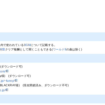
ー内で使われている
BGM
について記載する。
洞窟
クリア報酬として聞くこともできる(
ワールド8
の曲は除く)
様) (ダウンロード可)
.com/
idwy様) (ダウンロード可)
.jp/~funny/
CT(BLACKRAY様) (現在閉鎖済み、ダウンロード不可)
o.jp/