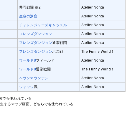
共同戦闘 ※2
Atelier Nonta
生命の洞窟
Atelier Nonta
チャレンジャーズキャッスル
Atelier Nonta
フレンズダンジョン
Atelier Nonta
フレンズダンジョン
通常戦闘
Atelier Nonta
フレンズダンジョン
ボス戦
The Funny World！
ワールド8
フィールド
Atelier Nonta
ワールド8
通常戦闘
The Funny World！
ヘヴンマウンテン
Atelier Nonta
ジャッジ
戦
Atelier Nonta
階でも使われている
発生するマップ画面、どちらでも使われている