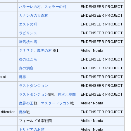
ハラーレの村
、
スカラーの村
ENDENSEER PROJECT
カナンガの大森林
ENDENSEER PROJECT
エストの町
ENDENSEER PROJECT
ラビリンス
ENDENSEER PROJECT
蜃気楼の塔
ENDENSEER PROJECT
6
？？？？
、
魔界の村
※1
Atelier Nonta
炎のほこら
ENDENSEER PROJECT
炎の洞窟
ENDENSEER PROJECT
p at
魔界
ENDENSEER PROJECT
ラストダンジョン
ENDENSEER PROJECT
ラストダンジョン
9階、
異次元空間
ENDENSEER PROJECT
魔界の王
戦、
マスタードラゴン
戦
Atelier Nonta
ification
魔神
戦
ENDENSEER PROJECT
フィールド通常戦闘
Atelier Nonta
トリビアの洞窟
Atelier Nonta