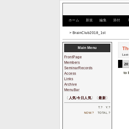
[
ホーム
|
新規
|
編集
|
添付
]
> BrainClub2018_1st
Main Menu
Th
Last
FrontPage
Members
20
SeminarRecords
to
Access
Links
Archive
MenuBar
〔
人気
/
今日人気
〕〔
最新
〕
T.
?
Y.
?
NOW.
?
TOTAL.
?