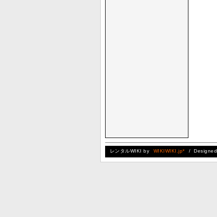
レンタルWIKI by
WIKIWIKI.jp*
/ Designe