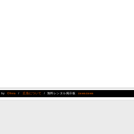
d by
Olivia
/
広告について
/ 無料レンタル掲示板
zawazawa