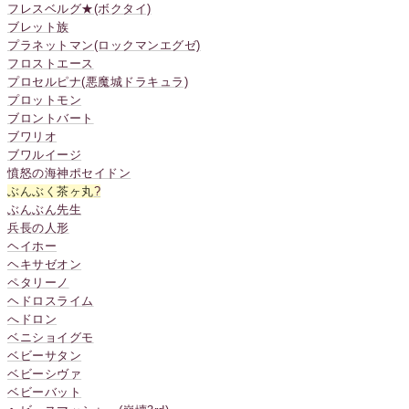
フレスベルグ★(ボクタイ)
ブレット族
プラネットマン(ロックマンエグゼ)
フロストエース
プロセルピナ(悪魔城ドラキュラ)
プロットモン
ブロントバート
ブワリオ
ブワルイージ
憤怒の海神ポセイドン
ぶんぶく茶ヶ丸
?
ぶんぶん先生
兵長の人形
ヘイホー
ヘキサゼオン
ペタリーノ
ヘドロスライム
へドロン
ベニショイグモ
ベビーサタン
ベビーシヴァ
ベビーバット