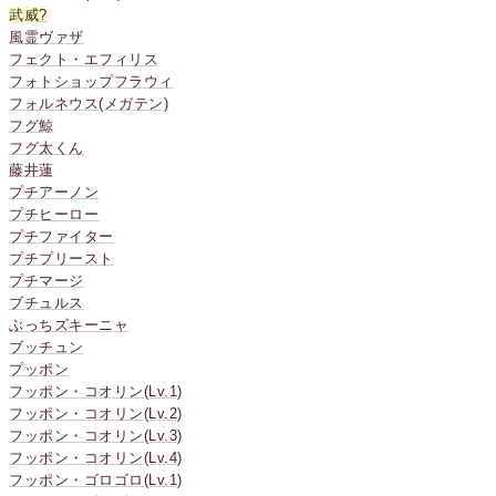
武威
?
風霊ヴァザ
フェクト・エフィリス
フォトショップフラウィ
フォルネウス(メガテン)
フグ鯨
フグ太くん
藤井蓮
プチアーノン
プチヒーロー
プチファイター
プチプリースト
プチマージ
ブチュルス
ぶっちズキーニャ
ブッチュン
プッポン
フッポン・コオリン(Lv.1)
フッポン・コオリン(Lv.2)
フッポン・コオリン(Lv.3)
フッポン・コオリン(Lv.4)
フッポン・ゴロゴロ(Lv.1)