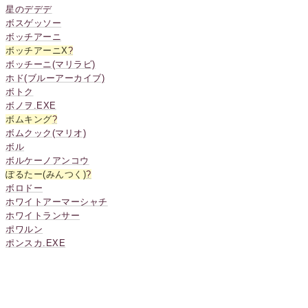
星のデデデ
ボスゲッソー
ボッチアーニ
ボッチアーニX
?
ボッチーニ(マリラビ)
ホド(ブルーアーカイブ)
ボトク
ボノヲ.EXE
ボムキング
?
ボムクック(マリオ)
ボル
ボルケーノアンコウ
ぽるたー(みんつく)
?
ボロドー
ホワイトアーマーシャチ
ホワイトランサー
ポワルン
ポンスカ.EXE