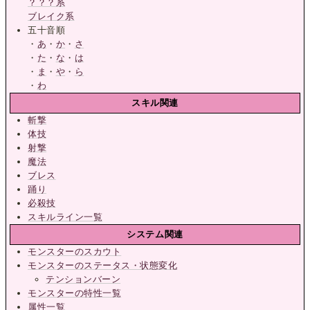
？？？系
ブレイク系
五十音順
・
あ
・
か
・
さ
・
た
・
な
・
は
・
ま
・
や
・
ら
・
わ
スキル関連
斬撃
体技
射撃
魔法
ブレス
踊り
必殺技
スキルライン一覧
システム関連
モンスターのスカウト
モンスターのステータス・状態変化
テンションバーン
モンスターの特性一覧
属性一覧