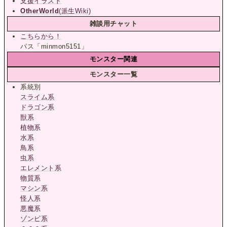
支援イラスト
OtherWorld
(派生Wiki)
雑談用チャット
こちらから！
パス「minmon5151」
モンスター関連
モンスター一覧
系統別
スライム系
ドラゴン系
獣系
植物系
水系
鳥系
虫系
エレメント系
物質系
マシン系
怪人系
悪魔系
ゾンビ系