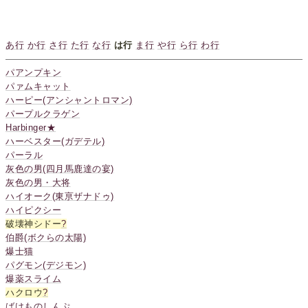
あ行
か行
さ行
た行
な行
は行
ま行
や行
ら行
わ行
パアンプキン
パァムキャット
ハーピー(アンシャントロマン)
パープルクラゲン
Harbinger★
ハーベスター(ガデテル)
パーラル
灰色の男(四月馬鹿達の宴)
灰色の男・大将
ハイオーク(東亰ザナドゥ)
ハイピクシー
破壊神シドー
?
伯爵(ボクらの太陽)
爆士猫
パグモン(デジモン)
爆薬スライム
ハクロウ
?
ばけものしんぷ