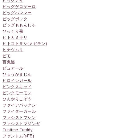
ビックアイ
ビッグゲロゲーロ
ビッグハンマー
ビッグボック
ビッグももんじゃ
びっくり菊
ヒトカミキリ
ヒトコトヌシ(メガテン)
ヒナツムリ
ピモ
百鬼姫
ビュアール
ひょうがまじん
ヒロインガール
ピンクスキッド
ピンクモーモン
ひんやりこぞう
ファイアパックン
ファイターガール
ファシストマシン
ファシストマジンガ
Funtime Freddy
ファントム(♯FE)