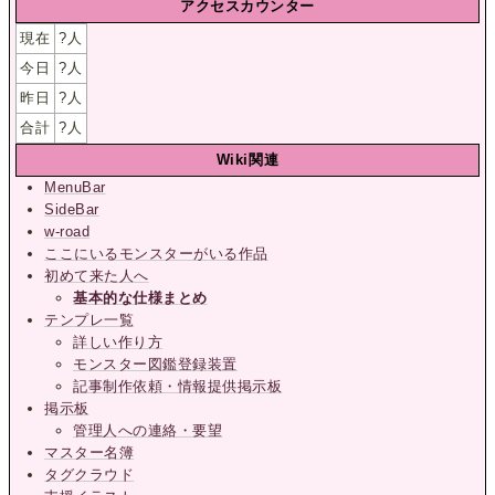
アクセスカウンター
現在
?
人
今日
?
人
昨日
?
人
合計
?
人
Wiki関連
MenuBar
SideBar
w-road
ここにいるモンスターがいる作品
初めて来た人へ
基本的な仕様まとめ
テンプレ一覧
詳しい作り方
モンスター図鑑登録装置
記事制作依頼・情報提供掲示板
掲示板
管理人への連絡・要望
マスター名簿
タグクラウド