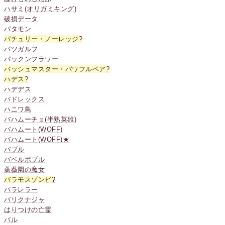
ハサミ(オリガミキング)
破損データ
パタモン
パチュリー・ノーレッジ
?
バツガルフ
パックンフラワー
バッシュマスター・パワフルベア
?
ハデス
?
ハデデス
バドレックス
ハニワ鳥
バハムーチョ(半熟英雄)
バハムート(WOFF)
バハムート(WOFF)★
バブル
バベルボブル
薔薇園の魔女
バラモスゾンビ
?
パラレラー
バリクナジャ
はりつけの亡霊
バル