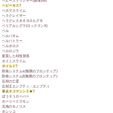
ヘビースマッシャー(崩壊3rd)
ヘビーモス
?
ベホマスライム
ヘラクレイザー
ヘラクレスオオヨロヒグモ
ベリアルシグマ(ロックマンX)
ベル
ヘルバオム
ヘルバトラー
ヘルボロス
ペロロジラ
変質した49支部長
ホイミスライム
ボイルド
?
防衛システムα(無限のフロンティア)
防衛システムβ(無限のフロンティア)
忘却の亡霊
忘却王エンプティ・エンプティ
暴走ネコマシンＺ★
?
ぼうそうローパー
ホーリードラモン
北地のモノリス
ホシッコ