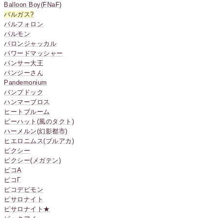
Balloon Boy(FNaF)
バルガス
?
パルフォロン
パルモン
バロンジャッカル
パワードマッシャー
パンサー大王
パンジーさん
Pandemonium
バンプドック
ハンマーブロス
ヒートブルーム
ピーハット(風のタクト)
ハーメルン(幻影都市)
ヒエロニムス(ブルアカ)
ピクシー
ピクシー(メガテン)
ピコA
ピコΓ
ピコデビモン
ピサロナイト
ピサロナイト★