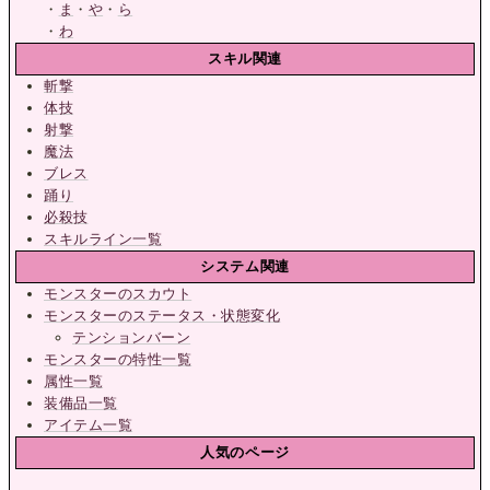
・
ま
・
や
・
ら
・
わ
スキル関連
斬撃
体技
射撃
魔法
ブレス
踊り
必殺技
スキルライン一覧
システム関連
モンスターのスカウト
モンスターのステータス・状態変化
テンションバーン
モンスターの特性一覧
属性一覧
装備品一覧
アイテム一覧
人気のページ