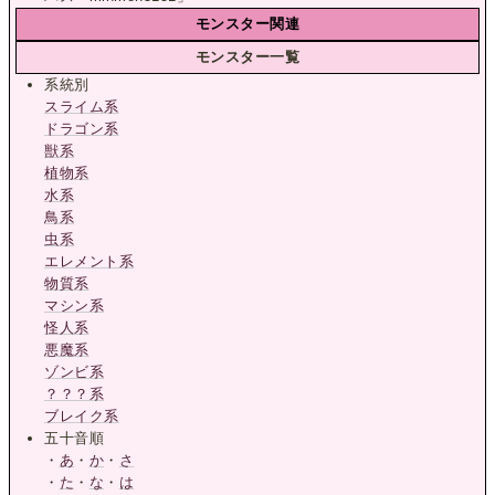
モンスター関連
モンスター一覧
系統別
スライム系
ドラゴン系
獣系
植物系
水系
鳥系
虫系
エレメント系
物質系
マシン系
怪人系
悪魔系
ゾンビ系
？？？系
ブレイク系
五十音順
・
あ
・
か
・
さ
・
た
・
な
・
は