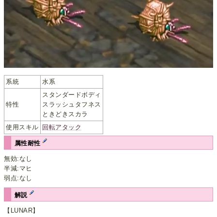
系統
水系
スタンダードボディ
特性
スラッシュタフネス
ときどきスカラ
使用スキル
回転アタック
属性耐性
無効:なし
半減:マヒ
弱点:なし
解説
【LUNAR】