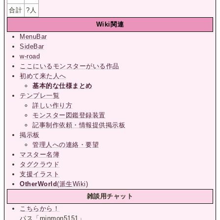
合計
?
人
Wiki関連
MenuBar
SideBar
w-road
ここにいるモンスターがいる作品
初めて来た人へ
基本的な仕様まとめ
テンプレ一覧
詳しい作り方
モンスター図鑑登録装置
記事制作依頼・情報提供掲示板
掲示板
管理人への連絡・要望
マスター名簿
タグクラウド
支援イラスト
OtherWorld
(派生Wiki)
雑談用チャット
こちらから！
パス「minmon5151」