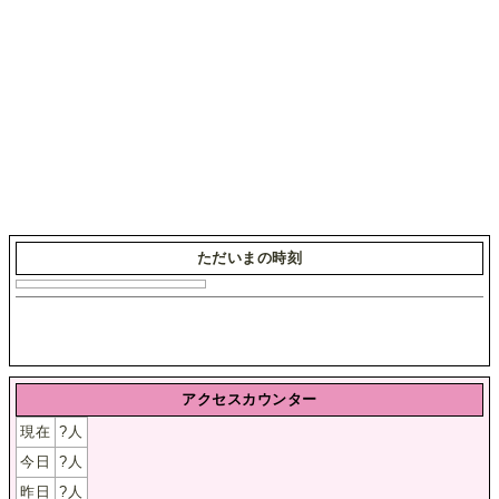
ただいまの時刻
アクセスカウンター
現在
?
人
今日
?
人
昨日
?
人