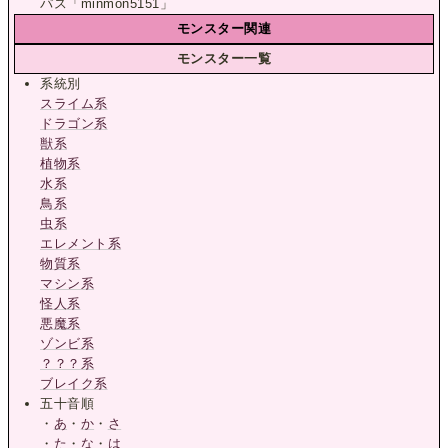
パス「minmon5151」
モンスター関連
モンスター一覧
系統別
スライム系
ドラゴン系
獣系
植物系
水系
鳥系
虫系
エレメント系
物質系
マシン系
怪人系
悪魔系
ゾンビ系
？？？系
ブレイク系
五十音順
・
あ
・
か
・
さ
・
た
・
な
・
は