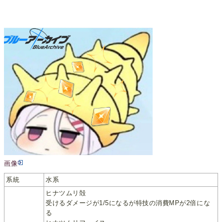
画像
系統
水系
ヒナツムリ殻
受けるダメージが1/5になるが特技の消費MPが2倍にな
る