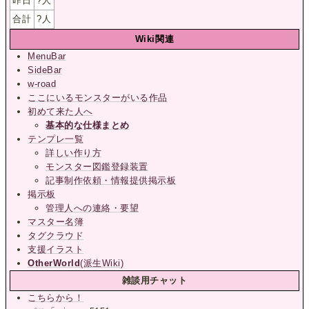
昨日
?
人
合計
?
人
Wiki関連
MenuBar
SideBar
w-road
ここにいるモンスターがいる作品
初めて来た人へ
基本的な仕様まとめ
テンプレ一覧
詳しい作り方
モンスター図鑑登録装置
記事制作依頼・情報提供掲示板
掲示板
管理人への連絡・要望
マスター名簿
タグクラウド
支援イラスト
OtherWorld
(派生Wiki)
雑談用チャット
こちらから！