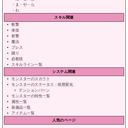
・
ま
・
や
・
ら
・
わ
スキル関連
斬撃
体技
射撃
魔法
ブレス
踊り
必殺技
スキルライン一覧
システム関連
モンスターのスカウト
モンスターのステータス・状態変化
テンションバーン
モンスターの特性一覧
属性一覧
装備品一覧
アイテム一覧
人気のページ