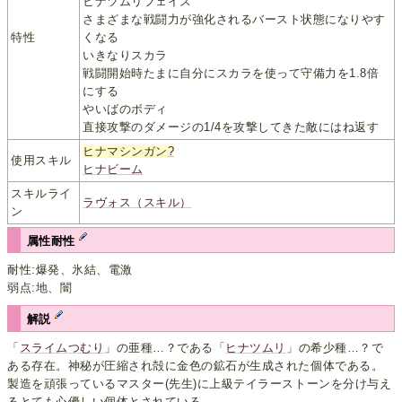
ヒナツムリフェイス
さまざまな戦闘力が強化されるバースト状態になりやす
特性
くなる
いきなりスカラ
戦闘開始時たまに自分にスカラを使って守備力を1.8倍
にする
やいばのボディ
直接攻撃のダメージの1/4を攻撃してきた敵にはね返す
ヒナマシンガン
?
使用スキル
ヒナビーム
スキルライ
ラヴォス（スキル）
ン
属性耐性
耐性:爆発、氷結、電激
弱点:地、闇
解説
「
スライムつむり
」の亜種…？である「
ヒナツムリ
」の希少種…？で
ある存在。神秘が圧縮され殻に金色の鉱石が生成された個体である。
製造を頑張っているマスター(先生)に上級テイラーストーンを分け与え
るとても心優しい個体とされている。