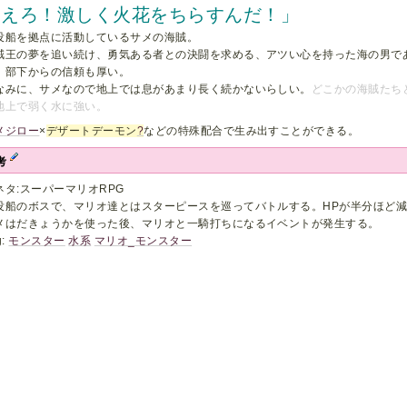
もえろ！激しく火花をちらすんだ！」
没船を拠点に活動しているサメの海賊。
賊王の夢を追い続け、勇気ある者との決闘を求める、アツい心を持った海の男で
。部下からの信頼も厚い。
なみに、サメなので地上では息があまり長く続かないらしい。
どこかの海賊たち
地上で弱く水に強い。
メジロー
×
デザートデーモン
?
などの特殊配合で生み出すことができる。
考
ネタ:スーパーマリオRPG
没船のボスで、マリオ達とはスターピースを巡ってバトルする。HPが半分ほど
メはだきょうかを使った後、マリオと一騎打ちになるイベントが発生する。
g:
モンスター
水系
マリオ_モンスター