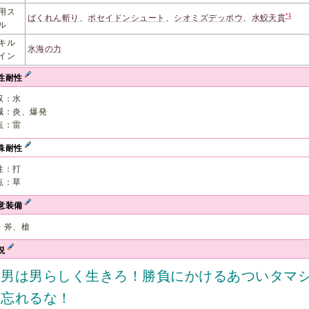
用ス
*1
ばくれん斬り
、
ポセイドンシュート
、
シオミズデッポウ
、
水鮫天貫
ル
キル
氷海の力
イン
性耐性
収：水
減：炎、爆発
点：雷
殊耐性
性：打
点：草
意装備
、斧、槍
説
「男は男らしく生きろ！勝負にかけるあついタマ
を忘れるな！