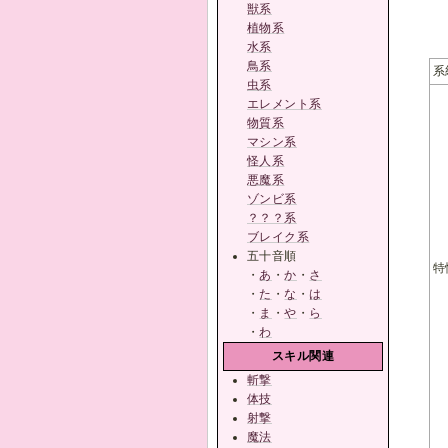
獣系
植物系
水系
鳥系
系
虫系
エレメント系
物質系
マシン系
怪人系
悪魔系
ゾンビ系
？？？系
ブレイク系
五十音順
特
・
あ
・
か
・
さ
・
た
・
な
・
は
・
ま
・
や
・
ら
・
わ
スキル関連
斬撃
体技
射撃
魔法