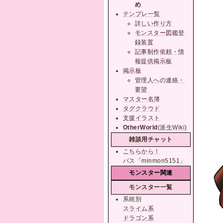
め
テンプレ一覧
詳しい作り方
モンスター図鑑登
録装置
記事制作依頼・情
報提供掲示板
掲示板
管理人への連絡・
要望
マスター名簿
タグクラウド
支援イラスト
OtherWorld
(派生Wiki)
雑談用チャット
こちらから！
パス「minmon5151」
モンスター関連
モンスター一覧
系統別
スライム系
ドラゴン系