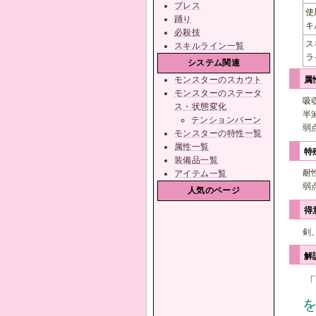
ブレス
使
踊り
キ
必殺技
ス
スキルライン一覧
ラ
システム関連
モンスターのスカウト
属
モンスターのステータ
吸
ス・状態変化
半
テンションバーン
弱
モンスターの特性一覧
属性一覧
特
装備品一覧
耐
アイテム一覧
弱
人気のページ
得
剣
解