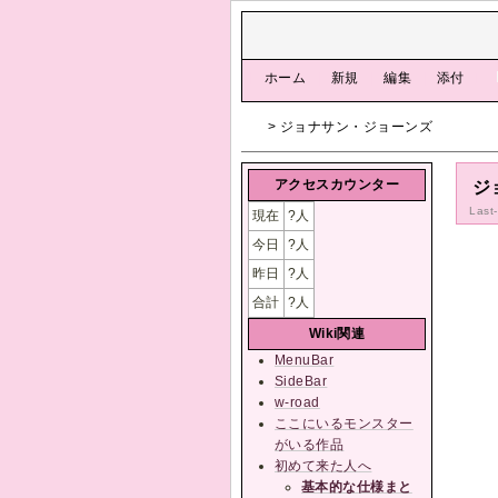
[
ホーム
|
新規
|
編集
|
添付
]
> ジョナサン・ジョーンズ
アクセスカウンター
ジ
Last
現在
?
人
今日
?
人
昨日
?
人
合計
?
人
Wiki関連
MenuBar
SideBar
w-road
ここにいるモンスター
がいる作品
初めて来た人へ
基本的な仕様まと