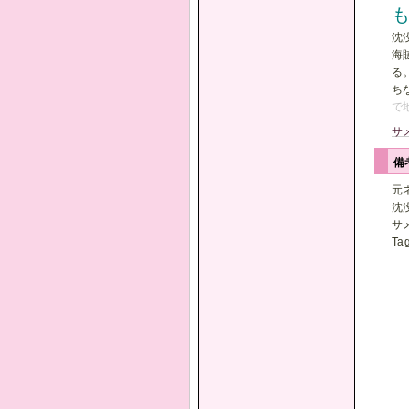
沈
海
る
ち
で
サ
備
元
沈
サ
Ta