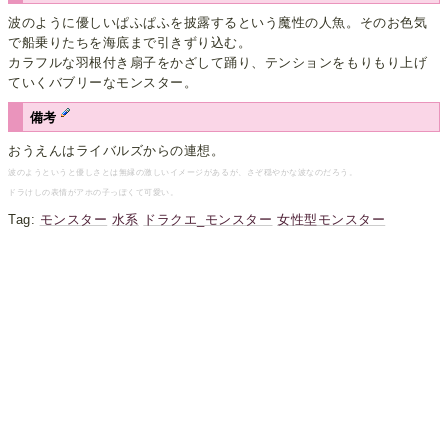
波のように優しいぱふぱふを披露するという魔性の人魚。そのお色気
で船乗りたちを海底まで引きずり込む。
カラフルな羽根付き扇子をかざして踊り、テンションをもりもり上げ
ていくバブリーなモンスター。
備考
おうえんはライバルズからの連想。
波のようというと優しさとは無縁の激しいイメージがあるが、さぞ穏やかな波なのだろう。
ドラけしの表情がアホの子っぽくて可愛い。
Tag:
モンスター
水系
ドラクエ_モンスター
女性型モンスター