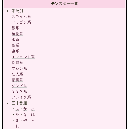
モンスター一覧
系統別
スライム系
ドラゴン系
獣系
植物系
水系
鳥系
虫系
エレメント系
物質系
マシン系
怪人系
悪魔系
ゾンビ系
？？？系
ブレイク系
五十音順
・
あ
・
か
・
さ
・
た
・
な
・
は
・
ま
・
や
・
ら
・
わ