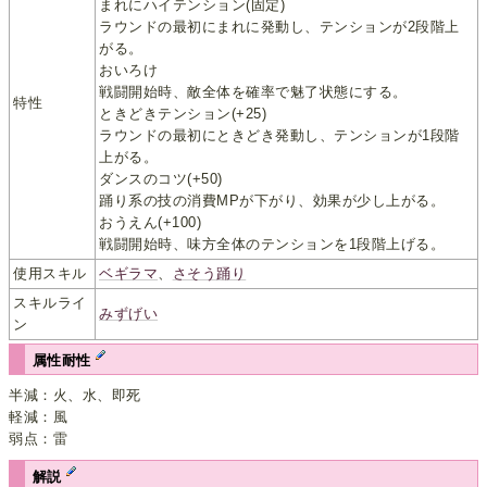
まれにハイテンション(固定)
ラウンドの最初にまれに発動し、テンションが2段階上
がる。
おいろけ
戦闘開始時、敵全体を確率で魅了状態にする。
特性
ときどきテンション(+25)
ラウンドの最初にときどき発動し、テンションが1段階
上がる。
ダンスのコツ(+50)
踊り系の技の消費MPが下がり、効果が少し上がる。
おうえん(+100)
戦闘開始時、味方全体のテンションを1段階上げる。
使用スキル
ベギラマ
、
さそう踊り
スキルライ
みずげい
ン
属性耐性
半減：火、水、即死
軽減：風
弱点：雷
解説