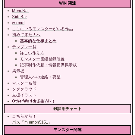
Wiki関連
MenuBar
SideBar
w-road
ここにいるモンスターがいる作品
初めて来た人へ
基本的な仕様まとめ
テンプレ一覧
詳しい作り方
モンスター図鑑登録装置
記事制作依頼・情報提供掲示板
掲示板
管理人への連絡・要望
マスター名簿
タグクラウド
支援イラスト
OtherWorld
(派生Wiki)
雑談用チャット
こちらから！
パス「minmon5151」
モンスター関連