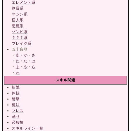
エレメント系
物質系
マシン系
怪人系
悪魔系
ゾンビ系
？？？系
ブレイク系
五十音順
・
あ
・
か
・
さ
・
た
・
な
・
は
・
ま
・
や
・
ら
・
わ
スキル関連
斬撃
体技
射撃
魔法
ブレス
踊り
必殺技
スキルライン一覧