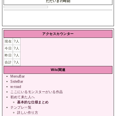
ただいまの時刻
アクセスカウンター
現在
?
人
今日
?
人
昨日
?
人
合計
?
人
Wiki関連
MenuBar
SideBar
w-road
ここにいるモンスターがいる作品
初めて来た人へ
基本的な仕様まとめ
テンプレ一覧
詳しい作り方