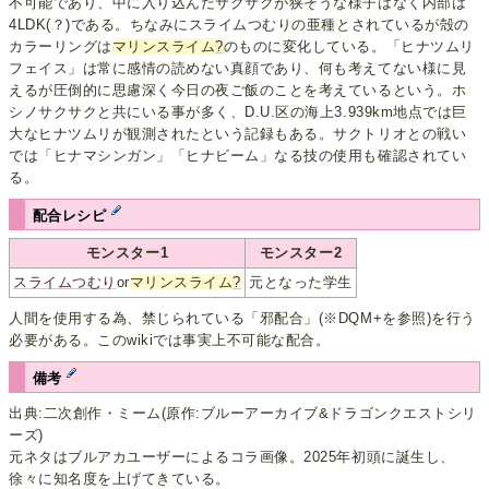
不可能であり、中に入り込んだサクサクが狭そうな様子はなく内部は
4LDK(？)である。ちなみにスライムつむりの亜種とされているが殻の
カラーリングは
マリンスライム
?
のものに変化している。「ヒナツムリ
フェイス」は常に感情の読めない真顔であり、何も考えてない様に見
えるが圧倒的に思慮深く今日の夜ご飯のことを考えているという。ホ
シノサクサクと共にいる事が多く、D.U.区の海上3.939km地点では巨
大なヒナツムリが観測されたという記録もある。サクトリオとの戦い
では「ヒナマシンガン」「ヒナビーム」なる技の使用も確認されてい
る。
配合レシピ
モンスター1
モンスター2
スライムつむり
or
マリンスライム
?
元となった学生
人間を使用する為、禁じられている「邪配合」(※DQM+を参照)を行う
必要がある。このwikiでは事実上不可能な配合。
備考
出典:二次創作・ミーム(原作:ブルーアーカイブ&ドラゴンクエストシリ
ーズ)
元ネタはブルアカユーザーによるコラ画像。2025年初頭に誕生し、
徐々に知名度を上げてきている。