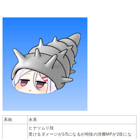
系統
水系
ヒナツムリ殻
受けるダメージが1/5になるが特技の消費MPが2倍にな