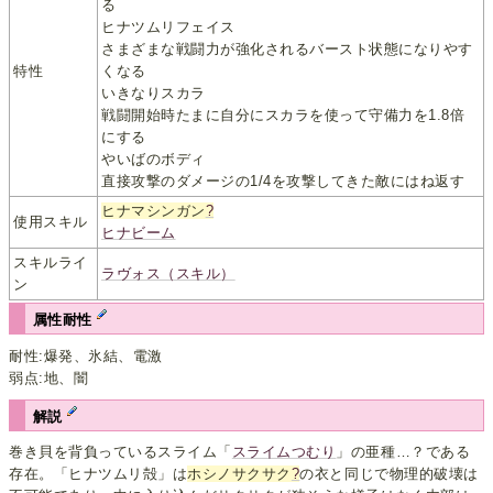
る
ヒナツムリフェイス
さまざまな戦闘力が強化されるバースト状態になりやす
特性
くなる
いきなりスカラ
戦闘開始時たまに自分にスカラを使って守備力を1.8倍
にする
やいばのボディ
直接攻撃のダメージの1/4を攻撃してきた敵にはね返す
ヒナマシンガン
?
使用スキル
ヒナビーム
スキルライ
ラヴォス（スキル）
ン
属性耐性
耐性:爆発、氷結、電激
弱点:地、闇
解説
巻き貝を背負っているスライム「
スライムつむり
」の亜種…？である
存在。「ヒナツムリ殻」は
ホシノサクサク
?
の衣と同じで物理的破壊は