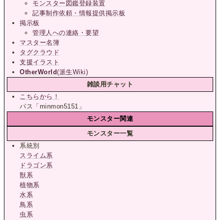
モンスター図鑑登録装置
記事制作依頼・情報提供掲示板
掲示板
管理人への連絡・要望
マスター名簿
タグクラウド
支援イラスト
OtherWorld
(派生Wiki)
雑談用チャット
こちらから！
パス「minmon5151」
モンスター関連
モンスター一覧
系統別
スライム系
ドラゴン系
獣系
植物系
水系
鳥系
虫系