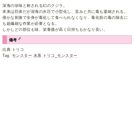
深海の珍味と称される幻のクジラ。
本来は巨体だが深海の水圧で小型化し、旨みと共に毒も凝縮される。
僅かな刺激で全身が毒化して食べられなくなり、毒化前の毒の除去に
も超繊細な作業が必要となる。
しかしどの部位も味、栄養価が高く日持ちもかなり良い。
備考
出典:トリコ
Tag:
モンスター
水系
トリコ_モンスター