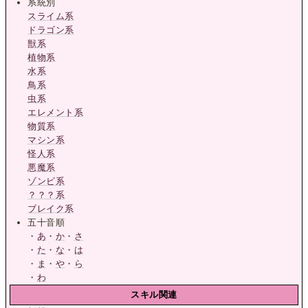
系統別
スライム系
ドラゴン系
獣系
植物系
水系
鳥系
虫系
エレメント系
物質系
マシン系
怪人系
悪魔系
ゾンビ系
？？？系
ブレイク系
五十音順
・
あ
・
か
・
さ
・
た
・
な
・
は
・
ま
・
や
・
ら
・
わ
スキル関連