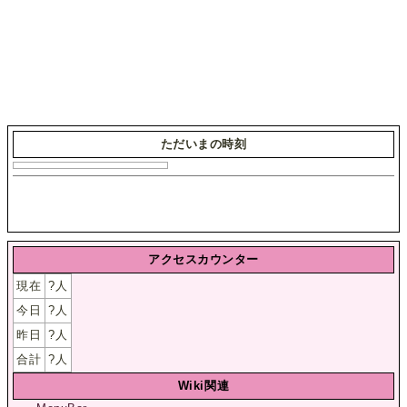
ただいまの時刻
アクセスカウンター
現在
?
人
今日
?
人
昨日
?
人
合計
?
人
Wiki関連