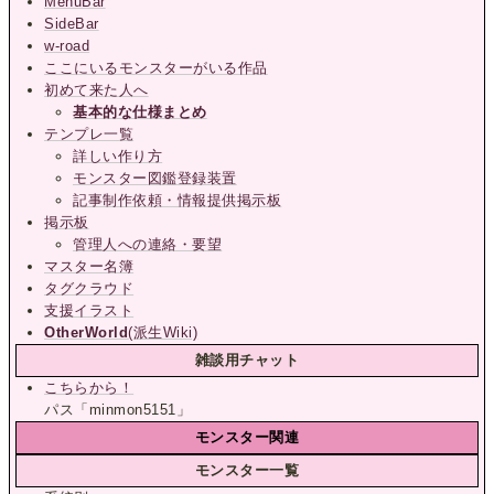
MenuBar
SideBar
w-road
ここにいるモンスターがいる作品
初めて来た人へ
基本的な仕様まとめ
テンプレ一覧
詳しい作り方
モンスター図鑑登録装置
記事制作依頼・情報提供掲示板
掲示板
管理人への連絡・要望
マスター名簿
タグクラウド
支援イラスト
OtherWorld
(派生Wiki)
雑談用チャット
こちらから！
パス「minmon5151」
モンスター関連
モンスター一覧