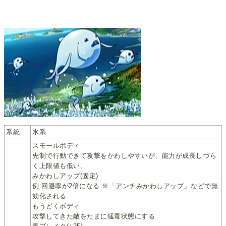
系統
水系
スモールボディ
先制で行動できて攻撃をかわしやすいが、能力が成長しづら
く上限値も低い。
みかわしアップ(固定)
例:回避率が2倍になる ※「アンチみかわしアップ」などで無
効化される
もうどくボディ
攻撃してきた敵をたまに猛毒状態にする