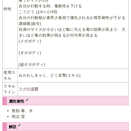
毒ブレイク(+25)
自分が行動する時、毒耐性を下げる
特性
こうどう はやい(+50)
自分の行動順が素早さ無視で優先されるが異常耐性が下がる
濃縮毒(超生)
自身のサイズが小さいほど敵に与える毒の効果が高まり、大
きいほど毒の効果が弱まるが付与率が高まる
(メガボディ)
(ギガボディ)
(超ギガボディ)
使用ス
みかわしきゃく、どく攻撃(スキル)
キル
スキル
フグの逆襲
ライン
属性耐性
無効:毒、水
弱点:雷
解説